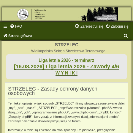
FAQ
Zarejestruj się
Zaloguj się
S
Strona główna
z
STRZELEC
u
Wielkopolska Sekcja Strzelectwa Terenowego
k
Liga letnia 2026 - terminarz
[16.08.2026] Liga letnia 2026 - Zawody 4/6
a
W Y N I K I
j
STRZELEC - Zasady ochrony danych
osobowych
Ten tekst opisuje, w jaki sposób „STRZELEC” i firmy stowarzyszone zwane dalej
„my”, „nas”, „nasz”, „STRZELEC”, „http://wsststrzelec.pl/forum” i phpBB zwane
dalej „oni”, „ich”, „oprogramowanie phpBB”, „www.phpbb.com”, „phpBB Limited”,
„Zespoły phpBB”, korzystają z informacji zwanymi dalej „informacjami o tobie”
zebranych w czasie dowolnej twojej sesji na forum.
Informacje o tobie są zbierane na dwa sposoby. Po pierwsze, przeglądanie