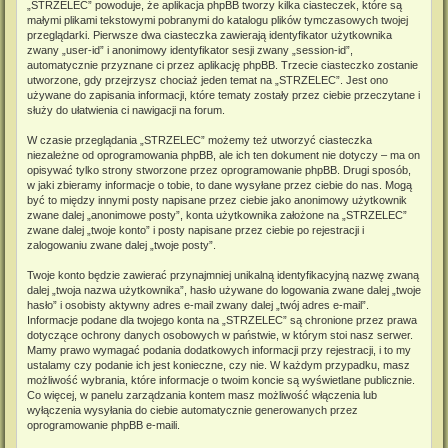
„STRZELEC” powoduje, że aplikacja phpBB tworzy kilka ciasteczek, które są
małymi plikami tekstowymi pobranymi do katalogu plików tymczasowych twojej
przeglądarki. Pierwsze dwa ciasteczka zawierają identyfikator użytkownika
zwany „user-id” i anonimowy identyfikator sesji zwany „session-id”,
automatycznie przyznane ci przez aplikację phpBB. Trzecie ciasteczko zostanie
utworzone, gdy przejrzysz chociaż jeden temat na „STRZELEC”. Jest ono
używane do zapisania informacji, które tematy zostały przez ciebie przeczytane i
służy do ułatwienia ci nawigacji na forum.
W czasie przeglądania „STRZELEC” możemy też utworzyć ciasteczka
niezależne od oprogramowania phpBB, ale ich ten dokument nie dotyczy – ma on
opisywać tylko strony stworzone przez oprogramowanie phpBB. Drugi sposób,
w jaki zbieramy informacje o tobie, to dane wysyłane przez ciebie do nas. Mogą
być to między innymi posty napisane przez ciebie jako anonimowy użytkownik
zwane dalej „anonimowe posty”, konta użytkownika założone na „STRZELEC”
zwane dalej „twoje konto” i posty napisane przez ciebie po rejestracji i
zalogowaniu zwane dalej „twoje posty”.
Twoje konto będzie zawierać przynajmniej unikalną identyfikacyjną nazwę zwaną
dalej „twoja nazwa użytkownika”, hasło używane do logowania zwane dalej „twoje
hasło” i osobisty aktywny adres e-mail zwany dalej „twój adres e-mail”.
Informacje podane dla twojego konta na „STRZELEC” są chronione przez prawa
dotyczące ochrony danych osobowych w państwie, w którym stoi nasz serwer.
Mamy prawo wymagać podania dodatkowych informacji przy rejestracji, i to my
ustalamy czy podanie ich jest konieczne, czy nie. W każdym przypadku, masz
możliwość wybrania, które informacje o twoim koncie są wyświetlane publicznie.
Co więcej, w panelu zarządzania kontem masz możliwość włączenia lub
wyłączenia wysyłania do ciebie automatycznie generowanych przez
oprogramowanie phpBB e-maili.