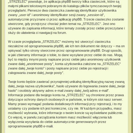
„STRZELEC” powoduje, że aplikacja phpBB tworzy kilka ciasteczek, które są
małymi plikami tekstowymi pobranymi do katalogu plików tymczasowych twojej
przeglądarki. Pierwsze dwa ciasteczka zawierają identyfikator użytkownika
zwany „user-id” i anonimowy identyfikator sesji zwany „session-id”,
automatycznie przyznane ci przez aplikację phpBB. Trzecie ciasteczko zostanie
utworzone, gdy przejrzysz chociaż jeden temat na „STRZELEC”. Jest ono
używane do zapisania informacji, które tematy zostały przez ciebie przeczytane i
służy do ułatwienia ci nawigacji na forum.
W czasie przeglądania „STRZELEC” możemy też utworzyć ciasteczka
niezależne od oprogramowania phpBB, ale ich ten dokument nie dotyczy – ma on
opisywać tylko strony stworzone przez oprogramowanie phpBB. Drugi sposób,
w jaki zbieramy informacje o tobie, to dane wysyłane przez ciebie do nas. Mogą
być to między innymi posty napisane przez ciebie jako anonimowy użytkownik
zwane dalej „anonimowe posty”, konta użytkownika założone na „STRZELEC”
zwane dalej „twoje konto” i posty napisane przez ciebie po rejestracji i
zalogowaniu zwane dalej „twoje posty”.
Twoje konto będzie zawierać przynajmniej unikalną identyfikacyjną nazwę zwaną
dalej „twoja nazwa użytkownika”, hasło używane do logowania zwane dalej „twoje
hasło” i osobisty aktywny adres e-mail zwany dalej „twój adres e-mail”.
Informacje podane dla twojego konta na „STRZELEC” są chronione przez prawa
dotyczące ochrony danych osobowych w państwie, w którym stoi nasz serwer.
Mamy prawo wymagać podania dodatkowych informacji przy rejestracji, i to my
ustalamy czy podanie ich jest konieczne, czy nie. W każdym przypadku, masz
możliwość wybrania, które informacje o twoim koncie są wyświetlane publicznie.
Co więcej, w panelu zarządzania kontem masz możliwość włączenia lub
wyłączenia wysyłania do ciebie automatycznie generowanych przez
oprogramowanie phpBB e-maili.