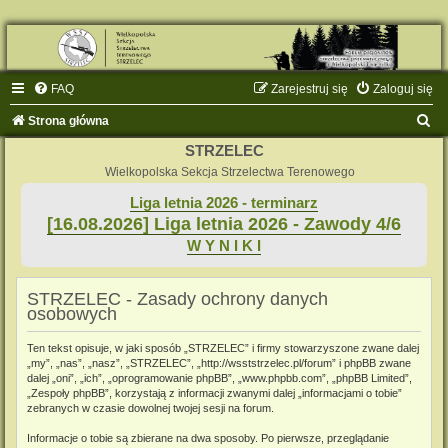
FAQ
Zarejestruj się
Zaloguj się
S
Strona główna
z
STRZELEC
u
Wielkopolska Sekcja Strzelectwa Terenowego
k
Liga letnia 2026 - terminarz
[16.08.2026] Liga letnia 2026 - Zawody 4/6
a
W Y N I K I
j
STRZELEC - Zasady ochrony danych
osobowych
Ten tekst opisuje, w jaki sposób „STRZELEC” i firmy stowarzyszone zwane dalej
„my”, „nas”, „nasz”, „STRZELEC”, „http://wsststrzelec.pl/forum” i phpBB zwane
dalej „oni”, „ich”, „oprogramowanie phpBB”, „www.phpbb.com”, „phpBB Limited”,
„Zespoły phpBB”, korzystają z informacji zwanymi dalej „informacjami o tobie”
zebranych w czasie dowolnej twojej sesji na forum.
Informacje o tobie są zbierane na dwa sposoby. Po pierwsze, przeglądanie