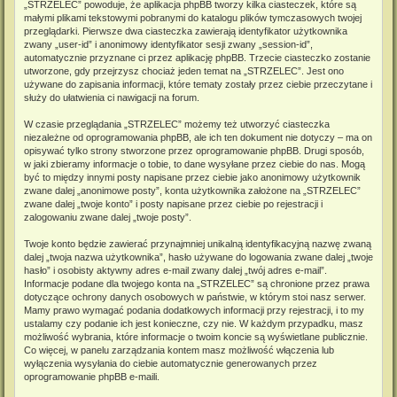
„STRZELEC” powoduje, że aplikacja phpBB tworzy kilka ciasteczek, które są
małymi plikami tekstowymi pobranymi do katalogu plików tymczasowych twojej
przeglądarki. Pierwsze dwa ciasteczka zawierają identyfikator użytkownika
zwany „user-id” i anonimowy identyfikator sesji zwany „session-id”,
automatycznie przyznane ci przez aplikację phpBB. Trzecie ciasteczko zostanie
utworzone, gdy przejrzysz chociaż jeden temat na „STRZELEC”. Jest ono
używane do zapisania informacji, które tematy zostały przez ciebie przeczytane i
służy do ułatwienia ci nawigacji na forum.
W czasie przeglądania „STRZELEC” możemy też utworzyć ciasteczka
niezależne od oprogramowania phpBB, ale ich ten dokument nie dotyczy – ma on
opisywać tylko strony stworzone przez oprogramowanie phpBB. Drugi sposób,
w jaki zbieramy informacje o tobie, to dane wysyłane przez ciebie do nas. Mogą
być to między innymi posty napisane przez ciebie jako anonimowy użytkownik
zwane dalej „anonimowe posty”, konta użytkownika założone na „STRZELEC”
zwane dalej „twoje konto” i posty napisane przez ciebie po rejestracji i
zalogowaniu zwane dalej „twoje posty”.
Twoje konto będzie zawierać przynajmniej unikalną identyfikacyjną nazwę zwaną
dalej „twoja nazwa użytkownika”, hasło używane do logowania zwane dalej „twoje
hasło” i osobisty aktywny adres e-mail zwany dalej „twój adres e-mail”.
Informacje podane dla twojego konta na „STRZELEC” są chronione przez prawa
dotyczące ochrony danych osobowych w państwie, w którym stoi nasz serwer.
Mamy prawo wymagać podania dodatkowych informacji przy rejestracji, i to my
ustalamy czy podanie ich jest konieczne, czy nie. W każdym przypadku, masz
możliwość wybrania, które informacje o twoim koncie są wyświetlane publicznie.
Co więcej, w panelu zarządzania kontem masz możliwość włączenia lub
wyłączenia wysyłania do ciebie automatycznie generowanych przez
oprogramowanie phpBB e-maili.