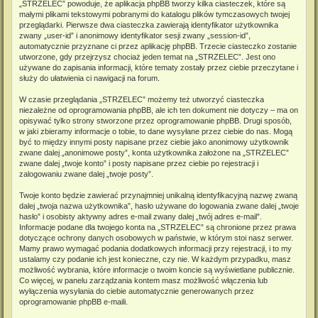
„STRZELEC” powoduje, że aplikacja phpBB tworzy kilka ciasteczek, które są
małymi plikami tekstowymi pobranymi do katalogu plików tymczasowych twojej
przeglądarki. Pierwsze dwa ciasteczka zawierają identyfikator użytkownika
zwany „user-id” i anonimowy identyfikator sesji zwany „session-id”,
automatycznie przyznane ci przez aplikację phpBB. Trzecie ciasteczko zostanie
utworzone, gdy przejrzysz chociaż jeden temat na „STRZELEC”. Jest ono
używane do zapisania informacji, które tematy zostały przez ciebie przeczytane i
służy do ułatwienia ci nawigacji na forum.
W czasie przeglądania „STRZELEC” możemy też utworzyć ciasteczka
niezależne od oprogramowania phpBB, ale ich ten dokument nie dotyczy – ma on
opisywać tylko strony stworzone przez oprogramowanie phpBB. Drugi sposób,
w jaki zbieramy informacje o tobie, to dane wysyłane przez ciebie do nas. Mogą
być to między innymi posty napisane przez ciebie jako anonimowy użytkownik
zwane dalej „anonimowe posty”, konta użytkownika założone na „STRZELEC”
zwane dalej „twoje konto” i posty napisane przez ciebie po rejestracji i
zalogowaniu zwane dalej „twoje posty”.
Twoje konto będzie zawierać przynajmniej unikalną identyfikacyjną nazwę zwaną
dalej „twoja nazwa użytkownika”, hasło używane do logowania zwane dalej „twoje
hasło” i osobisty aktywny adres e-mail zwany dalej „twój adres e-mail”.
Informacje podane dla twojego konta na „STRZELEC” są chronione przez prawa
dotyczące ochrony danych osobowych w państwie, w którym stoi nasz serwer.
Mamy prawo wymagać podania dodatkowych informacji przy rejestracji, i to my
ustalamy czy podanie ich jest konieczne, czy nie. W każdym przypadku, masz
możliwość wybrania, które informacje o twoim koncie są wyświetlane publicznie.
Co więcej, w panelu zarządzania kontem masz możliwość włączenia lub
wyłączenia wysyłania do ciebie automatycznie generowanych przez
oprogramowanie phpBB e-maili.