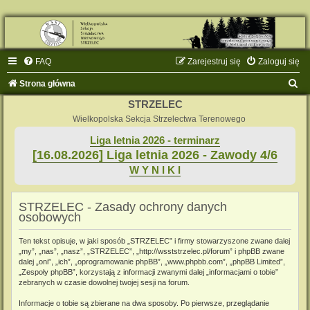
FAQ
Zarejestruj się
Zaloguj się
S
Strona główna
z
STRZELEC
u
Wielkopolska Sekcja Strzelectwa Terenowego
k
Liga letnia 2026 - terminarz
[16.08.2026] Liga letnia 2026 - Zawody 4/6
a
W Y N I K I
j
STRZELEC - Zasady ochrony danych
osobowych
Ten tekst opisuje, w jaki sposób „STRZELEC” i firmy stowarzyszone zwane dalej
„my”, „nas”, „nasz”, „STRZELEC”, „http://wsststrzelec.pl/forum” i phpBB zwane
dalej „oni”, „ich”, „oprogramowanie phpBB”, „www.phpbb.com”, „phpBB Limited”,
„Zespoły phpBB”, korzystają z informacji zwanymi dalej „informacjami o tobie”
zebranych w czasie dowolnej twojej sesji na forum.
Informacje o tobie są zbierane na dwa sposoby. Po pierwsze, przeglądanie