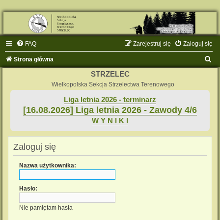
FAQ
Zarejestruj się
Zaloguj się
S
Strona główna
z
STRZELEC
u
Wielkopolska Sekcja Strzelectwa Terenowego
k
Liga letnia 2026 - terminarz
[16.08.2026] Liga letnia 2026 - Zawody 4/6
a
W Y N I K I
j
Zaloguj się
Nazwa użytkownika:
Hasło:
Nie pamiętam hasła