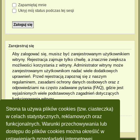
Zapamiętaj mnie
Ukryj mój status podczas tej sesji
Zarejestruj się
Aby zalogować się, musisz być zarejestrowanym użytkownikiem
witryny. Rejestracja zajmuje tylko chwilę, a znacznie zwiększa
możliwości korzystania z witryny. Administrator witryny może
zarejestrowanym użytkownikom nadać wiele dodatkowych
uprawnień. Przed rejestracją zapoznaj się z naszym
regulaminem, zasadami ochrony danych osobowych oraz z
odpowiedziami na często zadawane pytania (FAQ), gdzie jest
wyjaśnionych wiele podstawowych zagadnień dotyczących
funkcjonowania witryny.
Strona ta używa plików cookies (tzw. ciasteczka)
Regulamin
|
Zasady ochrony danych osobowych
w celach statystycznych, reklamowych oraz
Zarejestruj się
funkcjonalnych. Warunki przechowywania lub
dostępu do plików cookies można określić w
ustawieniach przeglądarki internetowej.