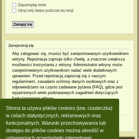
Zapamiętaj mnie
Ukryj mój status podczas tej sesji
Zarejestruj się
Aby zalogować się, musisz być zarejestrowanym użytkownikiem
witryny. Rejestracja zajmuje tylko chwilę, a znacznie zwiększa
możliwości korzystania z witryny. Administrator witryny może
zarejestrowanym użytkownikom nadać wiele dodatkowych
uprawnień. Przed rejestracją zapoznaj się z naszym
regulaminem, zasadami ochrony danych osobowych oraz z
odpowiedziami na często zadawane pytania (FAQ), gdzie jest
wyjaśnionych wiele podstawowych zagadnień dotyczących
funkcjonowania witryny.
Strona ta używa plików cookies (tzw. ciasteczka)
Regulamin
|
Zasady ochrony danych osobowych
w celach statystycznych, reklamowych oraz
Zarejestruj się
funkcjonalnych. Warunki przechowywania lub
dostępu do plików cookies można określić w
ustawieniach przeglądarki internetowej.