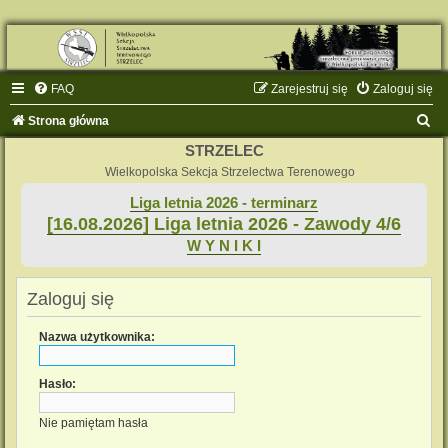
FAQ
Zarejestruj się
Zaloguj się
S
Strona główna
z
STRZELEC
u
Wielkopolska Sekcja Strzelectwa Terenowego
k
Liga letnia 2026 - terminarz
[16.08.2026] Liga letnia 2026 - Zawody 4/6
a
W Y N I K I
j
Zaloguj się
Nazwa użytkownika:
Hasło:
Nie pamiętam hasła