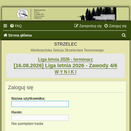
FAQ
Zarejestruj się
Zaloguj się
S
Strona główna
z
STRZELEC
u
Wielkopolska Sekcja Strzelectwa Terenowego
k
Liga letnia 2026 - terminarz
[16.08.2026] Liga letnia 2026 - Zawody 4/6
a
W Y N I K I
j
Zaloguj się
Nazwa użytkownika:
Hasło:
Nie pamiętam hasła