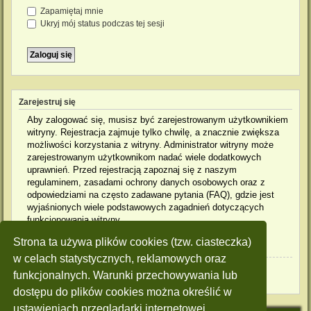
Zapamiętaj mnie
Ukryj mój status podczas tej sesji
Zarejestruj się
Aby zalogować się, musisz być zarejestrowanym użytkownikiem
witryny. Rejestracja zajmuje tylko chwilę, a znacznie zwiększa
możliwości korzystania z witryny. Administrator witryny może
zarejestrowanym użytkownikom nadać wiele dodatkowych
uprawnień. Przed rejestracją zapoznaj się z naszym
regulaminem, zasadami ochrony danych osobowych oraz z
odpowiedziami na często zadawane pytania (FAQ), gdzie jest
wyjaśnionych wiele podstawowych zagadnień dotyczących
funkcjonowania witryny.
Strona ta używa plików cookies (tzw. ciasteczka)
Regulamin
|
Zasady ochrony danych osobowych
w celach statystycznych, reklamowych oraz
Zarejestruj się
funkcjonalnych. Warunki przechowywania lub
dostępu do plików cookies można określić w
ustawieniach przeglądarki internetowej.