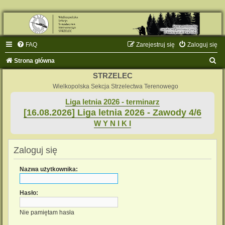
FAQ
Zarejestruj się
Zaloguj się
S
Strona główna
z
STRZELEC
u
Wielkopolska Sekcja Strzelectwa Terenowego
k
Liga letnia 2026 - terminarz
[16.08.2026] Liga letnia 2026 - Zawody 4/6
a
W Y N I K I
j
Zaloguj się
Nazwa użytkownika:
Hasło:
Nie pamiętam hasła