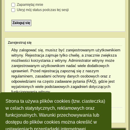
Zapamiętaj mnie
Ukryj mój status podczas tej sesji
Zarejestruj się
Aby zalogować się, musisz być zarejestrowanym użytkownikiem
witryny. Rejestracja zajmuje tylko chwilę, a znacznie zwiększa
możliwości korzystania z witryny. Administrator witryny może
zarejestrowanym użytkownikom nadać wiele dodatkowych
uprawnień. Przed rejestracją zapoznaj się z naszym
regulaminem, zasadami ochrony danych osobowych oraz z
odpowiedziami na często zadawane pytania (FAQ), gdzie jest
wyjaśnionych wiele podstawowych zagadnień dotyczących
funkcjonowania witryny.
Strona ta używa plików cookies (tzw. ciasteczka)
Regulamin
|
Zasady ochrony danych osobowych
w celach statystycznych, reklamowych oraz
Zarejestruj się
funkcjonalnych. Warunki przechowywania lub
dostępu do plików cookies można określić w
ustawieniach przeglądarki internetowej.