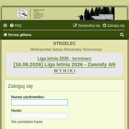
FAQ
Zarejestruj się
Zaloguj się
S
Strona główna
z
STRZELEC
u
Wielkopolska Sekcja Strzelectwa Terenowego
k
Liga letnia 2026 - terminarz
[16.08.2026] Liga letnia 2026 - Zawody 4/6
a
W Y N I K I
j
Zaloguj się
Nazwa użytkownika:
Hasło:
Nie pamiętam hasła