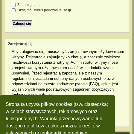
Zapamiętaj mnie
Ukryj mój status podczas tej sesji
Zarejestruj się
Aby zalogować się, musisz być zarejestrowanym użytkownikiem
witryny. Rejestracja zajmuje tylko chwilę, a znacznie zwiększa
możliwości korzystania z witryny. Administrator witryny może
zarejestrowanym użytkownikom nadać wiele dodatkowych
uprawnień. Przed rejestracją zapoznaj się z naszym
regulaminem, zasadami ochrony danych osobowych oraz z
odpowiedziami na często zadawane pytania (FAQ), gdzie jest
wyjaśnionych wiele podstawowych zagadnień dotyczących
funkcjonowania witryny.
Strona ta używa plików cookies (tzw. ciasteczka)
Regulamin
|
Zasady ochrony danych osobowych
w celach statystycznych, reklamowych oraz
Zarejestruj się
funkcjonalnych. Warunki przechowywania lub
dostępu do plików cookies można określić w
ustawieniach przeglądarki internetowej.