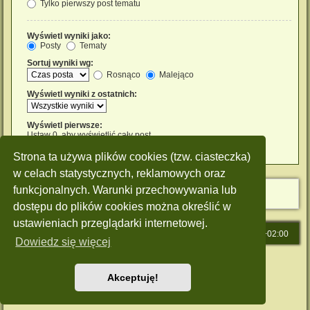
Tylko pierwszy post tematu
Wyświetl wyniki jako:
Posty
Tematy
Sortuj wyniki wg:
Rosnąco
Malejąco
Wyświetl wyniki z ostatnich:
Wyświetl pierwsze:
Ustaw 0, aby wyświetlić cały post.
znaków w poście
Strona ta używa plików cookies (tzw. ciasteczka)
w celach statystycznych, reklamowych oraz
funkcjonalnych. Warunki przechowywania lub
dostępu do plików cookies można określić w
ustawieniach przeglądarki internetowej.
Strona główna
Strefa czasowa
UTC+02:00
Dowiedz się więcej
Technologię dostarcza
phpBB
® Forum Software © phpBB Limited
Polski pakiet językowy dostarcza
phpBB.pl
Akceptuję!
Style: Green-Style by Joyce&Luna
phpBB-Style-Design
Zasady ochrony danych osobowych
|
Regulamin