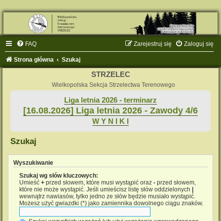
FAQ
Zarejestruj się
Zaloguj się
Strona główna
Szukaj
STRZELEC
Wielkopolska Sekcja Strzelectwa Terenowego
Liga letnia 2026 - terminarz
[16.08.2026] Liga letnia 2026 - Zawody 4/6
W Y N I K I
Szukaj
Wyszukiwanie
Szukaj wg słów kluczowych:
Umieść
+
przed słowem, które musi wystąpić oraz
-
przed słowem,
które nie może wystąpić. Jeśli umieścisz listę słów oddzielonych
|
wewnątrz nawiasów, tylko jedno ze słów będzie musiało wystąpić.
Możesz użyć gwiazdki (*) jako zamiennika dowolnego ciągu znaków.