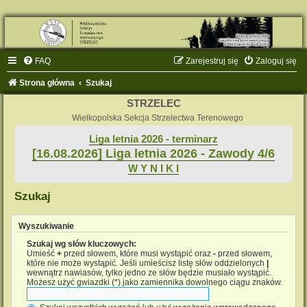
FAQ
Zarejestruj się
Zaloguj się
Strona główna
Szukaj
STRZELEC
Wielkopolska Sekcja Strzelectwa Terenowego
Liga letnia 2026 - terminarz
[16.08.2026] Liga letnia 2026 - Zawody 4/6
W Y N I K I
Szukaj
Wyszukiwanie
Szukaj wg słów kluczowych:
Umieść
+
przed słowem, które musi wystąpić oraz
-
przed słowem,
które nie może wystąpić. Jeśli umieścisz listę słów oddzielonych
|
wewnątrz nawiasów, tylko jedno ze słów będzie musiało wystąpić.
Możesz użyć gwiazdki (*) jako zamiennika dowolnego ciągu znaków.