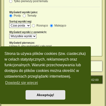
Tylko pierwszy post tematu
Wyświetl wyniki jako:
Posty
Tematy
Sortuj wyniki wg:
Rosnąco
Malejąco
Wyświetl wyniki z ostatnich:
Wyświetl pierwsze:
Ustaw 0, aby wyświetlić cały post.
znaków w poście
Strona ta używa plików cookies (tzw. ciasteczka)
w celach statystycznych, reklamowych oraz
funkcjonalnych. Warunki przechowywania lub
dostępu do plików cookies można określić w
ustawieniach przeglądarki internetowej.
Strona główna
Strefa czasowa
UTC+02:00
Dowiedz się więcej
Technologię dostarcza
phpBB
® Forum Software © phpBB Limited
Polski pakiet językowy dostarcza
phpBB.pl
Akceptuję!
Style: Green-Style by Joyce&Luna
phpBB-Style-Design
Zasady ochrony danych osobowych
|
Regulamin