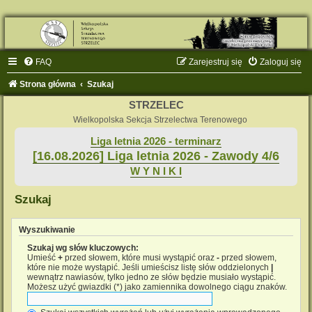
FAQ
Zarejestruj się
Zaloguj się
Strona główna
Szukaj
STRZELEC
Wielkopolska Sekcja Strzelectwa Terenowego
Liga letnia 2026 - terminarz
[16.08.2026] Liga letnia 2026 - Zawody 4/6
W Y N I K I
Szukaj
Wyszukiwanie
Szukaj wg słów kluczowych:
Umieść
+
przed słowem, które musi wystąpić oraz
-
przed słowem,
które nie może wystąpić. Jeśli umieścisz listę słów oddzielonych
|
wewnątrz nawiasów, tylko jedno ze słów będzie musiało wystąpić.
Możesz użyć gwiazdki (*) jako zamiennika dowolnego ciągu znaków.