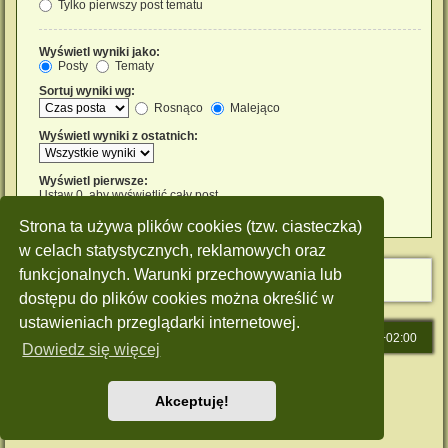
Tylko pierwszy post tematu
Wyświetl wyniki jako:
Posty
Tematy
Sortuj wyniki wg:
Rosnąco
Malejąco
Wyświetl wyniki z ostatnich:
Wyświetl pierwsze:
Ustaw 0, aby wyświetlić cały post.
znaków w poście
Strona ta używa plików cookies (tzw. ciasteczka)
w celach statystycznych, reklamowych oraz
funkcjonalnych. Warunki przechowywania lub
dostępu do plików cookies można określić w
ustawieniach przeglądarki internetowej.
Strona główna
Strefa czasowa
UTC+02:00
Dowiedz się więcej
Technologię dostarcza
phpBB
® Forum Software © phpBB Limited
Polski pakiet językowy dostarcza
phpBB.pl
Akceptuję!
Style: Green-Style by Joyce&Luna
phpBB-Style-Design
Zasady ochrony danych osobowych
|
Regulamin