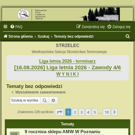
FAQ
Zarejestruj się
Zaloguj się
S
Strona główna
Szukaj
Tematy bez odpowiedzi
z
STRZELEC
u
Wielkopolska Sekcja Strzelectwa Terenowego
k
Liga letnia 2026 - terminarz
[16.08.2026] Liga letnia 2026 - Zawody 4/6
a
W Y N I K I
j
Tematy bez odpowiedzi
Wyszukiwanie zaawansowane
Szukaj
Wyszukiwanie zaawansowane
Strona
1
z
10
1
2
3
4
5
10
Następn
Znaleziono 228 wyników
…
Tematy
9 rocznica sklepu AMW W Poznaniu