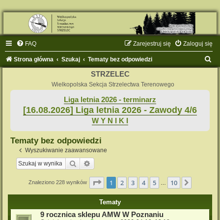
FAQ
Zarejestruj się
Zaloguj się
S
Strona główna
Szukaj
Tematy bez odpowiedzi
z
STRZELEC
u
Wielkopolska Sekcja Strzelectwa Terenowego
k
Liga letnia 2026 - terminarz
[16.08.2026] Liga letnia 2026 - Zawody 4/6
a
W Y N I K I
j
Tematy bez odpowiedzi
Wyszukiwanie zaawansowane
Szukaj
Wyszukiwanie zaawansowane
Strona
1
z
10
1
2
3
4
5
10
Następn
Znaleziono 228 wyników
…
Tematy
9 rocznica sklepu AMW W Poznaniu