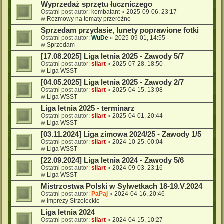
Wyprzedaż sprzętu łuczniczego
Ostatni post autor:
kombatant
«
2025-09-06, 23:17
w
Rozmowy na tematy przeróżne
Sprzedam przydasie, lunety poprawione fotki
Ostatni post autor:
WuDe
«
2025-09-01, 14:55
w
Sprzedam
[17.08.2025] Liga letnia 2025 - Zawody 5/7
Ostatni post autor:
silart
«
2025-07-28, 18:50
w
Liga WSST
[04.05.2025] Liga letnia 2025 - Zawody 2/7
Ostatni post autor:
silart
«
2025-04-15, 13:08
w
Liga WSST
Liga letnia 2025 - terminarz
Ostatni post autor:
silart
«
2025-04-01, 20:44
w
Liga WSST
[03.11.2024] Liga zimowa 2024/25 - Zawody 1/5
Ostatni post autor:
silart
«
2024-10-25, 00:04
w
Liga WSST
[22.09.2024] Liga letnia 2024 - Zawody 5/6
Ostatni post autor:
silart
«
2024-09-03, 23:16
w
Liga WSST
Mistrzostwa Polski w Sylwetkach 18-19.V.2024
Ostatni post autor:
PaPaj
«
2024-04-16, 20:46
w
Imprezy Strzeleckie
Liga letnia 2024
Ostatni post autor:
silart
«
2024-04-15, 10:27