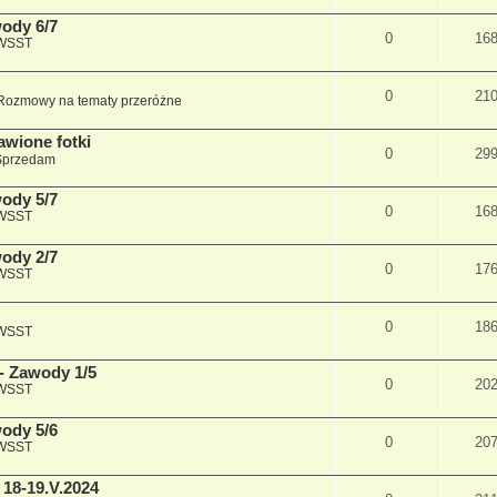
wody 6/7
0
16
 WSST
0
21
Rozmowy na tematy przeróżne
awione fotki
0
29
Sprzedam
wody 5/7
0
16
 WSST
wody 2/7
0
17
 WSST
0
18
 WSST
 - Zawody 1/5
0
20
 WSST
wody 5/6
0
20
 WSST
 18-19.V.2024