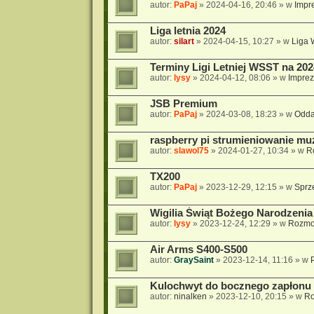
autor:
PaPaj
»
2024-04-16, 20:46
» w
Impre
Liga letnia 2024
autor:
silart
»
2024-04-15, 10:27
» w
Liga
Terminy Ligi Letniej WSST na 202
autor:
lysy
»
2024-04-12, 08:06
» w
Imprez
JSB Premium
autor:
PaPaj
»
2024-03-08, 18:23
» w
Odda
raspberry pi strumieniowanie mu
autor:
slawol75
»
2024-01-27, 10:34
» w
R
TX200
autor:
PaPaj
»
2023-12-29, 12:15
» w
Sprz
Wigilia Świąt Bożego Narodzenia 
autor:
lysy
»
2023-12-24, 12:29
» w
Rozmo
Air Arms S400-S500
autor:
GraySaint
»
2023-12-14, 11:16
» w
Kulochwyt do bocznego zapłonu 
autor:
ninalken
»
2023-12-10, 20:15
» w
Ro