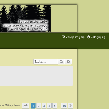
Zarejestruj się
Zaloguj się
Szukaj
Wyszukiwanie zaawanso
Strona
1
z
10
1
2
3
4
5
10
Następna
iono 228 wyników
…