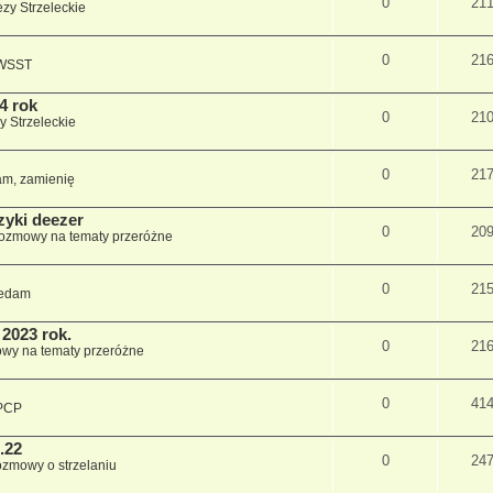
0
21
zy Strzeleckie
0
21
 WSST
4 rok
0
21
y Strzeleckie
0
21
m, zamienię
zyki deezer
0
20
ozmowy na tematy przeróżne
0
21
edam
2023 rok.
0
21
wy na tematy przeróżne
0
41
PCP
.22
0
24
zmowy o strzelaniu