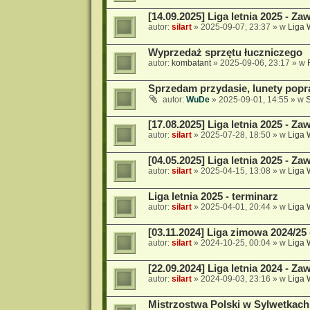
[14.09.2025] Liga letnia 2025 - Za
autor:
silart
»
2025-09-07, 23:37
» w
Liga
Wyprzedaż sprzętu łuczniczego
autor:
kombatant
»
2025-09-06, 23:17
» w
Sprzedam przydasie, lunety popr
autor:
WuDe
»
2025-09-01, 14:55
» w
[17.08.2025] Liga letnia 2025 - Za
autor:
silart
»
2025-07-28, 18:50
» w
Liga
[04.05.2025] Liga letnia 2025 - Za
autor:
silart
»
2025-04-15, 13:08
» w
Liga
Liga letnia 2025 - terminarz
autor:
silart
»
2025-04-01, 20:44
» w
Liga
[03.11.2024] Liga zimowa 2024/25
autor:
silart
»
2024-10-25, 00:04
» w
Liga
[22.09.2024] Liga letnia 2024 - Za
autor:
silart
»
2024-09-03, 23:16
» w
Liga
Mistrzostwa Polski w Sylwetkach