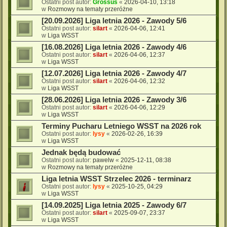
Ostatni post autor:
Grossus
«
2026-04-10, 13:18
w
Rozmowy na tematy przeróżne
[20.09.2026] Liga letnia 2026 - Zawody 5/6
Ostatni post autor:
silart
«
2026-04-06, 12:41
w
Liga WSST
[16.08.2026] Liga letnia 2026 - Zawody 4/6
Ostatni post autor:
silart
«
2026-04-06, 12:37
w
Liga WSST
[12.07.2026] Liga letnia 2026 - Zawody 4/7
Ostatni post autor:
silart
«
2026-04-06, 12:32
w
Liga WSST
[28.06.2026] Liga letnia 2026 - Zawody 3/6
Ostatni post autor:
silart
«
2026-04-06, 12:29
w
Liga WSST
Terminy Pucharu Letniego WSST na 2026 rok
Ostatni post autor:
lysy
«
2026-02-26, 16:39
w
Liga WSST
Jednak będą budować
Ostatni post autor:
pawelw
«
2025-12-11, 08:38
w
Rozmowy na tematy przeróżne
Liga letnia WSST Strzelec 2026 - terminarz
Ostatni post autor:
lysy
«
2025-10-25, 04:29
w
Liga WSST
[14.09.2025] Liga letnia 2025 - Zawody 6/7
Ostatni post autor:
silart
«
2025-09-07, 23:37
w
Liga WSST