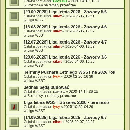
Ostatni post autor:
Grossus
«
2026-04-10, 13:18
w
Rozmowy na tematy przeróżne
[20.09.2026] Liga letnia 2026 - Zawody 5/6
Ostatni post autor:
silart
«
2026-04-06, 12:41
w
Liga WSST
[16.08.2026] Liga letnia 2026 - Zawody 4/6
Ostatni post autor:
silart
«
2026-04-06, 12:37
w
Liga WSST
[12.07.2026] Liga letnia 2026 - Zawody 4/7
Ostatni post autor:
silart
«
2026-04-06, 12:32
w
Liga WSST
[28.06.2026] Liga letnia 2026 - Zawody 3/6
Ostatni post autor:
silart
«
2026-04-06, 12:29
w
Liga WSST
Terminy Pucharu Letniego WSST na 2026 rok
Ostatni post autor:
lysy
«
2026-02-26, 16:39
w
Liga WSST
Jednak będą budować
Ostatni post autor:
pawelw
«
2025-12-11, 08:38
w
Rozmowy na tematy przeróżne
Liga letnia WSST Strzelec 2026 - terminarz
Ostatni post autor:
lysy
«
2025-10-25, 04:29
w
Liga WSST
[14.09.2025] Liga letnia 2025 - Zawody 6/7
Ostatni post autor:
silart
«
2025-09-07, 23:37
w
Liga WSST