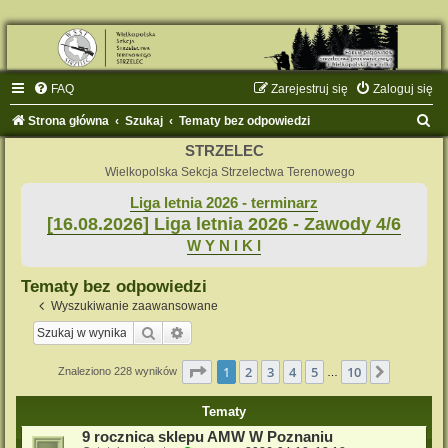
FAQ
Zarejestruj się
Zaloguj się
S
Strona główna
Szukaj
Tematy bez odpowiedzi
z
STRZELEC
u
Wielkopolska Sekcja Strzelectwa Terenowego
k
Liga letnia 2026 - terminarz
[16.08.2026] Liga letnia 2026 - Zawody 4/6
a
W Y N I K I
j
Tematy bez odpowiedzi
Wyszukiwanie zaawansowane
Szukaj
Wyszukiwanie zaawansowane
Strona
1
z
10
1
2
3
4
5
10
Następn
Znaleziono 228 wyników
…
Tematy
9 rocznica sklepu AMW W Poznaniu