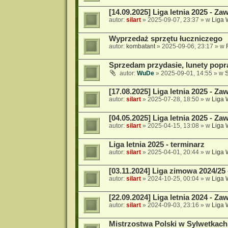
[14.09.2025] Liga letnia 2025 - Za
autor:
silart
»
2025-09-07, 23:37
» w
Liga
Wyprzedaż sprzętu łuczniczego
autor:
kombatant
»
2025-09-06, 23:17
» w
Sprzedam przydasie, lunety popr
autor:
WuDe
»
2025-09-01, 14:55
» w
[17.08.2025] Liga letnia 2025 - Za
autor:
silart
»
2025-07-28, 18:50
» w
Liga
[04.05.2025] Liga letnia 2025 - Za
autor:
silart
»
2025-04-15, 13:08
» w
Liga
Liga letnia 2025 - terminarz
autor:
silart
»
2025-04-01, 20:44
» w
Liga
[03.11.2024] Liga zimowa 2024/25
autor:
silart
»
2024-10-25, 00:04
» w
Liga
[22.09.2024] Liga letnia 2024 - Za
autor:
silart
»
2024-09-03, 23:16
» w
Liga
Mistrzostwa Polski w Sylwetkach