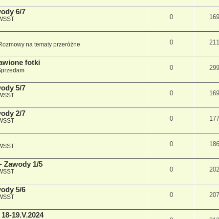
wody 6/7
0
16
 WSST
0
21
Rozmowy na tematy przeróżne
awione fotki
0
29
Sprzedam
wody 5/7
0
16
 WSST
wody 2/7
0
17
 WSST
0
18
 WSST
 - Zawody 1/5
0
20
 WSST
wody 5/6
0
20
 WSST
 18-19.V.2024