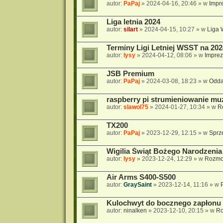
autor:
PaPaj
»
2024-04-16, 20:46
» w
Impre
Liga letnia 2024
autor:
silart
»
2024-04-15, 10:27
» w
Liga
Terminy Ligi Letniej WSST na 202
autor:
lysy
»
2024-04-12, 08:06
» w
Imprez
JSB Premium
autor:
PaPaj
»
2024-03-08, 18:23
» w
Odda
raspberry pi strumieniowanie mu
autor:
slawol75
»
2024-01-27, 10:34
» w
R
TX200
autor:
PaPaj
»
2023-12-29, 12:15
» w
Sprz
Wigilia Świąt Bożego Narodzenia 
autor:
lysy
»
2023-12-24, 12:29
» w
Rozmo
Air Arms S400-S500
autor:
GraySaint
»
2023-12-14, 11:16
» w
Kulochwyt do bocznego zapłonu 
autor:
ninalken
»
2023-12-10, 20:15
» w
Ro