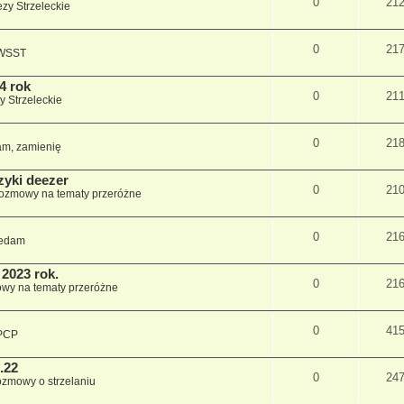
0
21
zy Strzeleckie
0
21
 WSST
4 rok
0
21
y Strzeleckie
0
21
m, zamienię
zyki deezer
0
21
ozmowy na tematy przeróżne
0
21
edam
2023 rok.
0
21
wy na tematy przeróżne
0
41
PCP
.22
0
24
zmowy o strzelaniu