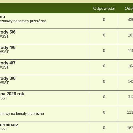
Odpowiedzi
Ods
niu
0
43
ozmowy na tematy przeróżne
wody 5/6
0
10
 WSST
wody 4/6
0
11
 WSST
wody 4/7
0
10
 WSST
wody 3/6
0
14
 WSST
na 2026 rok
0
31
WSST
0
11
mowy na tematy przeróżne
terminarz
0
16
WSST