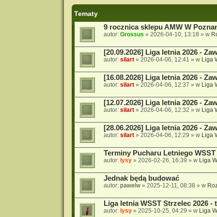
Tematy
9 rocznica sklepu AMW W Pozna
autor:
Grossus
»
2026-04-10, 13:18
» w
R
[20.09.2026] Liga letnia 2026 - Za
autor:
silart
»
2026-04-06, 12:41
» w
Liga
[16.08.2026] Liga letnia 2026 - Za
autor:
silart
»
2026-04-06, 12:37
» w
Liga
[12.07.2026] Liga letnia 2026 - Za
autor:
silart
»
2026-04-06, 12:32
» w
Liga
[28.06.2026] Liga letnia 2026 - Za
autor:
silart
»
2026-04-06, 12:29
» w
Liga
Terminy Pucharu Letniego WSST 
autor:
lysy
»
2026-02-26, 16:39
» w
Liga 
Jednak będą budować
autor:
pawelw
»
2025-12-11, 08:38
» w
Roz
Liga letnia WSST Strzelec 2026 - 
autor:
lysy
»
2025-10-25, 04:29
» w
Liga 