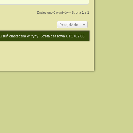
Znaleziono 0 wyników • Strona
1
z
1
Przejdź do
Usuń ciasteczka witryny
Strefa czasowa
UTC+02:00