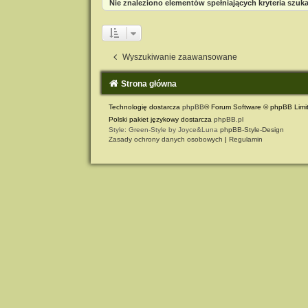
Nie znaleziono elementów spełniających kryteria szuka
Wyszukiwanie zaawansowane
Strona główna
Technologię dostarcza
phpBB
® Forum Software © phpBB Limi
Polski pakiet językowy dostarcza
phpBB.pl
Style: Green-Style by Joyce&Luna
phpBB-Style-Design
Zasady ochrony danych osobowych
|
Regulamin