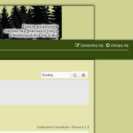
Zarejestruj się
Zaloguj się
Szukaj
Wyszukiwanie zaawanso
Znaleziono 0 wyników • Strona
1
z
1