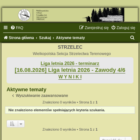
FAQ
Zarejestruj się
Zaloguj się
S
Strona główna
Szukaj
Aktywne tematy
z
STRZELEC
u
Wielkopolska Sekcja Strzelectwa Terenowego
k
Liga letnia 2026 - terminarz
[16.08.2026] Liga letnia 2026 - Zawody 4/6
a
W Y N I K I
j
Aktywne tematy
Wyszukiwanie zaawansowane
Znaleziono 0 wyników • Strona
1
z
1
Nie znaleziono elementów spełniających kryteria szukania.
Znaleziono 0 wyników • Strona
1
z
1