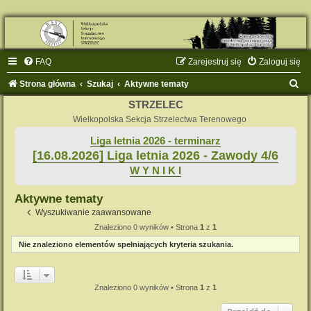
FAQ
Zarejestruj się
Zaloguj się
S
Strona główna
Szukaj
Aktywne tematy
z
STRZELEC
u
Wielkopolska Sekcja Strzelectwa Terenowego
k
Liga letnia 2026 - terminarz
[16.08.2026] Liga letnia 2026 - Zawody 4/6
a
W Y N I K I
j
Aktywne tematy
Wyszukiwanie zaawansowane
Znaleziono 0 wyników • Strona
1
z
1
Nie znaleziono elementów spełniających kryteria szukania.
Znaleziono 0 wyników • Strona
1
z
1