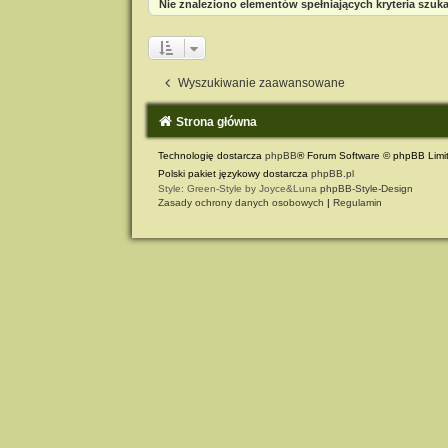
Nie znaleziono elementów spełniających kryteria szuka
Wyszukiwanie zaawansowane
Strona główna
Technologię dostarcza
phpBB
® Forum Software © phpBB Limi
Polski pakiet językowy dostarcza
phpBB.pl
Style: Green-Style by Joyce&Luna
phpBB-Style-Design
Zasady ochrony danych osobowych
|
Regulamin