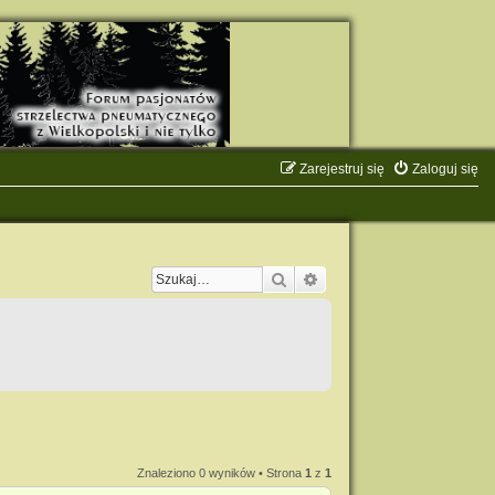
Zarejestruj się
Zaloguj się
Szukaj
Wyszukiwanie zaawanso
Znaleziono 0 wyników • Strona
1
z
1