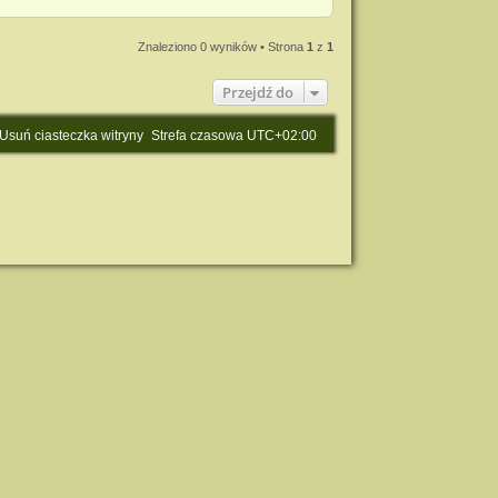
Znaleziono 0 wyników • Strona
1
z
1
Przejdź do
Usuń ciasteczka witryny
Strefa czasowa
UTC+02:00