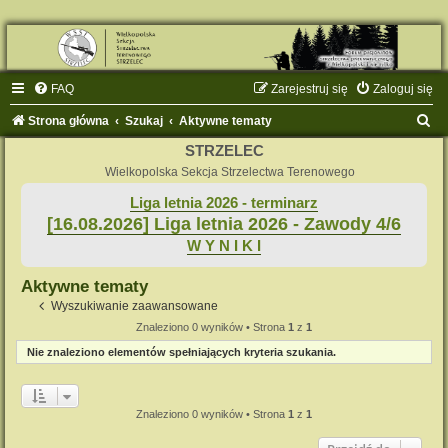
FAQ
Zarejestruj się
Zaloguj się
S
Strona główna
Szukaj
Aktywne tematy
z
STRZELEC
u
Wielkopolska Sekcja Strzelectwa Terenowego
k
Liga letnia 2026 - terminarz
[16.08.2026] Liga letnia 2026 - Zawody 4/6
a
W Y N I K I
j
Aktywne tematy
Wyszukiwanie zaawansowane
Znaleziono 0 wyników • Strona
1
z
1
Nie znaleziono elementów spełniających kryteria szukania.
Znaleziono 0 wyników • Strona
1
z
1