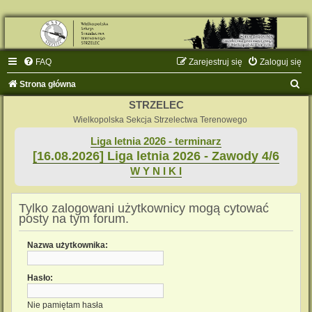
FAQ
Zarejestruj się
Zaloguj się
S
Strona główna
z
STRZELEC
u
Wielkopolska Sekcja Strzelectwa Terenowego
k
Liga letnia 2026 - terminarz
[16.08.2026] Liga letnia 2026 - Zawody 4/6
a
W Y N I K I
j
Tylko zalogowani użytkownicy mogą cytować
posty na tym forum.
Nazwa użytkownika:
Hasło:
Nie pamiętam hasła