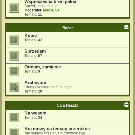
Współczesna broń palna
Sprzęt, spotkania itp.
Moderator:
Maciej.Sz
Tematy:
11
Bazar
Kupię
Tematy:
42
Sprzedam
Tematy:
67
Oddam, zamienię
Tematy:
9
Archiwum
Oferty zakończone / usunięte
Tematy:
20
Cała Reszta
Na wesoło
Tematy:
34
Rozmowy na tematy przeróżne
Nie samym strzelaniem człowiek żyje.