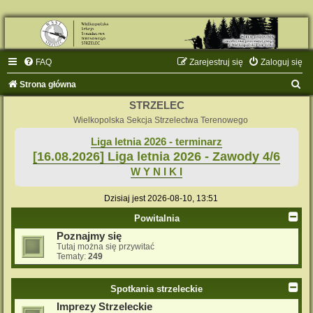
FAQ
Zarejestruj się
Zaloguj się
S
Strona główna
z
STRZELEC
u
Wielkopolska Sekcja Strzelectwa Terenowego
k
Liga letnia 2026 - terminarz
[16.08.2026] Liga letnia 2026 - Zawody 4/6
a
W Y N I K I
j
Dzisiaj jest 2026-08-10, 13:51
Powitalnia
Poznajmy się
Tutaj można się przywitać
Tematy:
249
Spotkania strzeleckie
Imprezy Strzeleckie