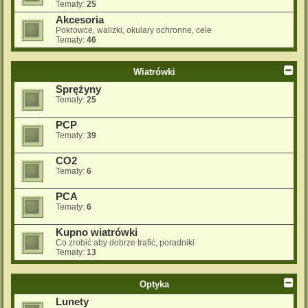
Tematy:
25
Akcesoria
Pokrowce, walizki, okulary ochronne, cele
Tematy:
46
Wiatrówki
Sprężyny
Tematy:
25
PCP
Tematy:
39
CO2
Tematy:
6
PCA
Tematy:
6
Kupno wiatrówki
Co zrobić aby dobrze trafić, poradniki
Tematy:
13
Optyka
Lunety