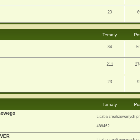
20
6
Tematy
Po
34
5
211
27
23
9
Tematy
Po
enowego
Liczba zrealizowanych p
489462
AVER
Liczba zrealizowanych p