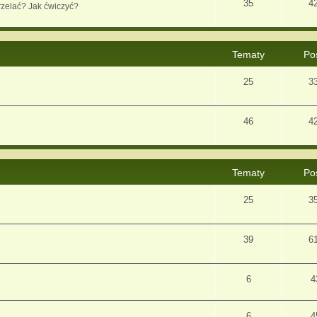
35
4
rzelać? Jak ćwiczyć?
Tematy
Po
25
3
46
4
Tematy
Po
25
3
39
6
6
4
6
4