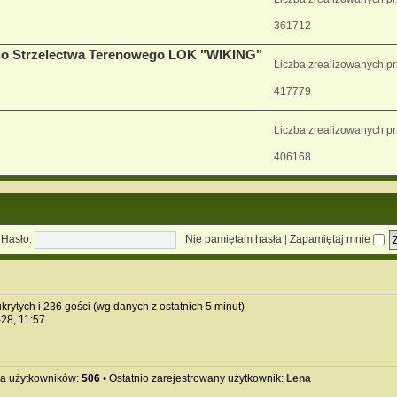
361712
go Strzelectwa Terenowego LOK "WIKING"
Liczba zrealizowanych p
417779
Liczba zrealizowanych p
406168
Hasło:
Nie pamiętam hasła
|
Zapamiętaj mnie
krytych i 236 gości (wg danych z ostatnich 5 minut)
-28, 11:57
ba użytkowników:
506
• Ostatnio zarejestrowany użytkownik:
Lena