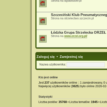
Strona na dgstbeaver.pl
Szczeciński Klub Pneumatyczne
Strona na strzelectwo.szczecin.pl
Łódzka Grupa Strzelecka ORZEŁ
Strona na
www.orzel.org.pl/
Zaloguj się
•
Zarejestruj się
Nazwa użytkownika:
Kto jest online
Jest
237
użytkowników online :: 1 zarejestrowany, 0 u
Najwięcej użytkowników (
3025
) było online 2026-02
Statystyki
Liczba postów:
35768
• Liczba tematów:
1945
• Licz