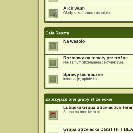
Archiwum
Oferty zakończone / usunięte
Cała Reszta
Na wesoło
Rozmowy na tematy przeróżne
Nie samym strzelaniem człowiek żyje.
Sprawy techniczne
informacje, opinie itp.
Zaprzyjaźnione grupy strzeleckie
Lubuska Grupa Strzelectwa Ter
Strona na bron.iweb.pl
Grupa Strzelecka DGST HFT BE