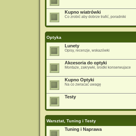
Kupno wiatrówki
Co zrobić aby dobrze trafić, poradniki
Optyka
Lunety
Opisy, recenzje, wskazówki
Akcesoria do optyki
Montaże, zakrywki, środki konserwujace
Kupno Optyki
Na co zwracać uwagę
Testy
Warsztat, Tuning i Testy
Tuning i Naprawa