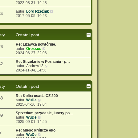
y
2022-08-31, 19:48
w
j
p
ś
s
n
o
w
W
autor:
Lord Rzeźnik
z
o
s
34
i
y
2017-05-05, 10:23
y
w
t
e
ś
p
s
t
w
o
z
l
i
s
y
n
e
t
p
sty
Ostatni post
a
t
o
j
l
s
Re: Lizawka powtórnie.
n
n
76
t
W
autor:
Grossus
o
a
y
2024-06-27, 22:06
w
j
ś
s
n
w
Re: Strzelanie w Poznaniu - p…
z
o
52
i
W
autor:
Andrew13
y
w
e
y
2024-11-04, 14:56
p
s
t
ś
o
z
l
w
s
y
n
i
t
p
sty
Ostatni post
a
e
o
j
t
s
Re: Kolba osada CZ 200
n
l
t
38
W
autor:
WuDe
o
n
y
2025-04-16, 19:04
w
a
ś
s
j
w
Sprzedam przydasie, lunety po…
z
n
89
i
W
autor:
WuDe
y
o
e
y
2025-09-01, 14:55
p
w
t
ś
o
s
l
w
Re: Mięso królicze eko
s
z
7
n
i
W
autor:
WuDe
t
y