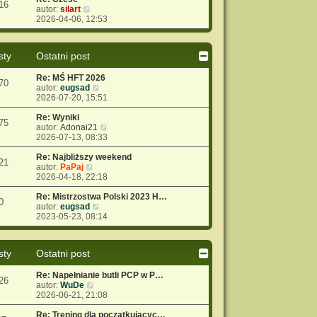
16
W
autor:
silart
y
2026-04-06, 12:53
ś
w
i
sty
Ostatni post
e
t
Re: MŚ HFT 2026
l
70
W
autor:
eugsad
n
y
2026-07-20, 15:51
a
ś
j
w
Re: Wyniki
n
75
i
W
autor:
Adonai21
o
e
y
2026-07-13, 08:33
w
t
ś
s
l
w
Re: Najbliższy weekend
z
21
W
n
i
autor:
PaPaj
y
y
a
e
2026-04-18, 22:18
p
ś
j
t
o
w
n
l
Re: Mistrzostwa Polski 2023 H…
s
0
i
o
W
n
autor:
eugsad
t
e
w
y
a
2023-05-23, 08:14
t
s
ś
j
l
z
w
n
n
y
i
o
sty
Ostatni post
a
p
e
w
j
o
t
s
Re: Napełnianie butli PCP w P…
n
s
l
z
26
W
autor:
WuDe
o
t
n
y
y
2026-06-21, 21:08
w
a
p
ś
s
j
o
w
Re: Trening dla początkującyc…
z
n
s