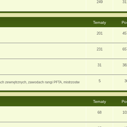
249
31
Tematy
Po
201
45
231
65
31
38
5
3
ach zewnętrznych, zawodach rangi PFTA, mistrzostw
Tematy
Po
68
10