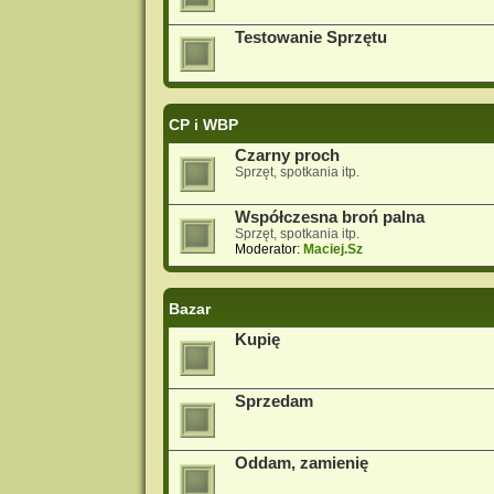
Testowanie Sprzętu
CP i WBP
Czarny proch
Sprzęt, spotkania itp.
Współczesna broń palna
Sprzęt, spotkania itp.
Moderator:
Maciej.Sz
Bazar
Kupię
Sprzedam
Oddam, zamienię