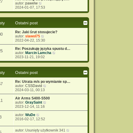
27
i
W
autor:
pawelw
y
o
t
e
y
2024-01-07, 17:53
p
w
t
ś
o
s
l
w
s
z
n
i
t
y
sty
Ostatni post
a
e
p
j
t
o
Re: Jaki śrut stosujecie?
n
l
s
30
W
autor:
slawol75
o
n
t
y
2022-04-22, 15:30
w
a
ś
s
j
w
Re: Poszukuję języka spustu d…
z
n
25
i
W
autor:
Marcin Lamcha
y
o
e
y
2023-11-21, 19:02
p
w
t
ś
o
s
l
w
s
z
n
i
t
y
sty
Ostatni post
a
e
p
j
t
o
Re: Utrata m/s po wymianie sp…
n
l
s
57
W
autor:
CSSDavid
o
n
t
y
2024-03-11, 00:13
w
a
ś
s
j
w
Air Arms S400-S500
z
n
11
i
W
autor:
GraySaint
y
o
e
y
2023-12-14, 11:16
p
w
t
ś
o
s
W
l
w
autor:
WuDe
s
z
3
y
n
i
2016-02-17, 12:52
t
y
ś
a
e
p
w
j
t
o
W
autor:
Usunięty użytkownik 341
i
n
l
s
5