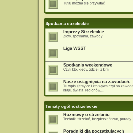
Tutaj można się przywitać
Spotkania strzeleckie
Imprezy Strzeleckie
Zloty, spotkania, zawody
Liga WSST
Spotkania weekendowe
Czyli kto, kiedy, gdzie i z kim
Nasze osiągnięcia na zawodach.
Tu wpisujemy co i kto wywalczył na zawod
kraju, świata, regionów....
Tematy ogólnostrzeleckie
Rozmowy o strzelaniu
Techniki strzelań, bezpieczeństwo, porady.
Poradniki dla początkujących