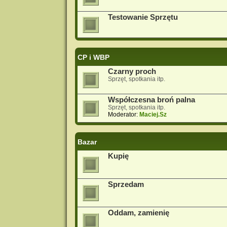
Testowanie Sprzętu
CP i WBP
Czarny proch
Sprzęt, spotkania itp.
Współczesna broń palna
Sprzęt, spotkania itp.
Moderator:
Maciej.Sz
Bazar
Kupię
Sprzedam
Oddam, zamienię