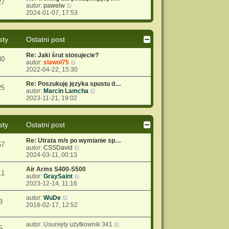
27
i
W
autor:
pawelw
y
o
t
e
y
2024-01-07, 17:53
p
w
t
ś
o
s
l
w
s
z
n
i
t
y
sty
Ostatni post
a
e
p
j
t
o
Re: Jaki śrut stosujecie?
n
l
s
30
W
autor:
slawol75
o
n
t
y
2022-04-22, 15:30
w
a
ś
s
j
w
Re: Poszukuję języka spustu d…
z
n
25
i
W
autor:
Marcin Lamcha
y
o
e
y
2023-11-21, 19:02
p
w
t
ś
o
s
l
w
s
z
n
i
t
y
sty
Ostatni post
a
e
p
j
t
o
Re: Utrata m/s po wymianie sp…
n
l
s
57
W
autor:
CSSDavid
o
n
t
y
2024-03-11, 00:13
w
a
ś
s
j
w
Air Arms S400-S500
z
n
11
i
W
autor:
GraySaint
y
o
e
y
2023-12-14, 11:16
p
w
t
ś
o
s
W
l
w
autor:
WuDe
s
z
3
y
n
i
2016-02-17, 12:52
t
y
ś
a
e
p
w
j
t
o
W
autor:
Usunięty użytkownik 341
i
n
l
s
5