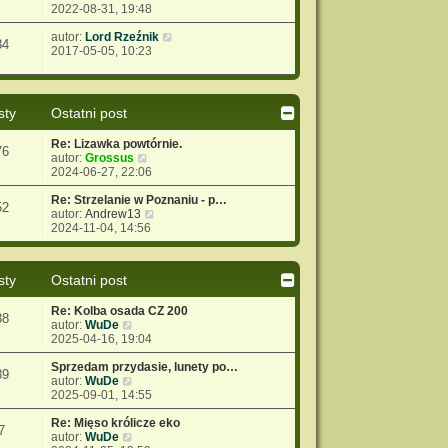
y
2022-08-31, 19:48
w
j
p
ś
s
n
o
w
W
autor:
Lord Rzeźnik
z
o
s
34
i
y
2017-05-05, 10:23
y
w
t
e
ś
p
s
t
w
o
z
l
i
s
y
n
e
t
p
sty
Ostatni post
a
t
o
j
l
s
Re: Lizawka powtórnie.
n
n
76
t
W
autor:
Grossus
o
a
y
2024-06-27, 22:06
w
j
ś
s
n
w
Re: Strzelanie w Poznaniu - p…
z
o
52
i
W
autor:
Andrew13
y
w
e
y
2024-11-04, 14:56
p
s
t
ś
o
z
l
w
s
y
n
i
t
p
sty
Ostatni post
a
e
o
j
t
s
Re: Kolba osada CZ 200
n
l
t
38
W
autor:
WuDe
o
n
y
2025-04-16, 19:04
w
a
ś
s
j
w
Sprzedam przydasie, lunety po…
z
n
89
i
W
autor:
WuDe
y
o
e
y
2025-09-01, 14:55
p
w
t
ś
o
s
l
w
Re: Mięso królicze eko
s
z
7
n
i
W
autor:
WuDe
t
y