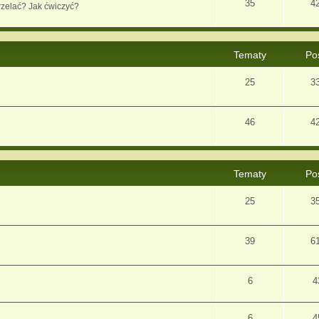
35
4
rzelać? Jak ćwiczyć?
Tematy
Po
25
3
46
4
Tematy
Po
25
3
39
6
6
4
6
4