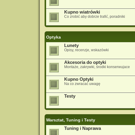
Kupno wiatrówki
Co zrobić aby dobrze trafić, poradniki
Optyka
Lunety
Opisy, recenzje, wskazówki
Akcesoria do optyki
Montaże, zakrywki, środki konserwujace
Kupno Optyki
Na co zwracać uwagę
Testy
Warsztat, Tuning i Testy
Tuning i Naprawa