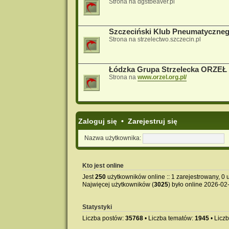
Strona na dgstbeaver.pl
Szczeciński Klub Pneumatyczne
Strona na strzelectwo.szczecin.pl
Łódzka Grupa Strzelecka ORZEŁ
Strona na
www.orzel.org.pl/
Zaloguj się
•
Zarejestruj się
Nazwa użytkownika:
Kto jest online
Jest
250
użytkowników online :: 1 zarejestrowany, 0 u
Najwięcej użytkowników (
3025
) było online 2026-02
Statystyki
Liczba postów:
35768
• Liczba tematów:
1945
• Licz