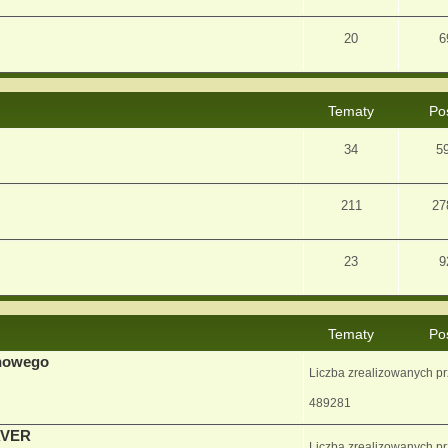
20
6
Tematy
Po
34
5
211
27
23
9
Tematy
Po
enowego
Liczba zrealizowanych p
489281
AVER
Liczba zrealizowanych p