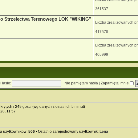
361537
go Strzelectwa Terenowego LOK "WIKING"
Liczba zrealizowanych p
417578
Liczba zrealizowanych p
405999
Hasło:
Nie pamiętam hasła
|
Zapamiętaj mnie
krytych i 249 gości (wg danych z ostatnich 5 minut)
-28, 11:57
ba użytkowników:
506
• Ostatnio zarejestrowany użytkownik:
Lena