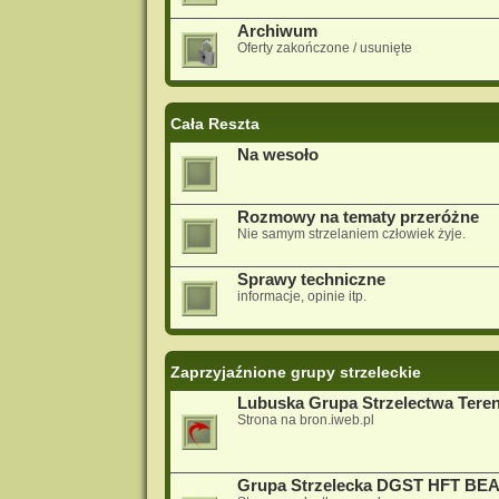
Archiwum
Oferty zakończone / usunięte
Cała Reszta
Na wesoło
Rozmowy na tematy przeróżne
Nie samym strzelaniem człowiek żyje.
Sprawy techniczne
informacje, opinie itp.
Zaprzyjaźnione grupy strzeleckie
Lubuska Grupa Strzelectwa Ter
Strona na bron.iweb.pl
Grupa Strzelecka DGST HFT BE