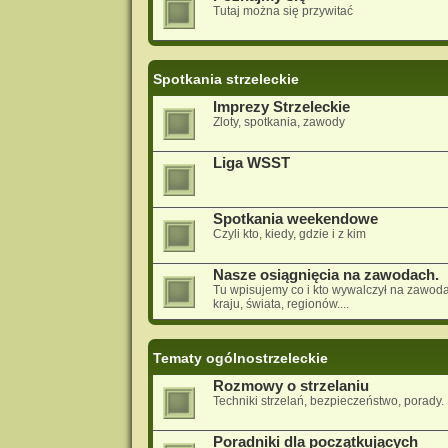
Tutaj można się przywitać
Spotkania strzeleckie
Imprezy Strzeleckie
Zloty, spotkania, zawody
Liga WSST
Spotkania weekendowe
Czyli kto, kiedy, gdzie i z kim
Nasze osiągnięcia na zawodach.
Tu wpisujemy co i kto wywalczył na zawod
kraju, świata, regionów....
Tematy ogólnostrzeleckie
Rozmowy o strzelaniu
Techniki strzelań, bezpieczeństwo, porady.
Poradniki dla początkujących