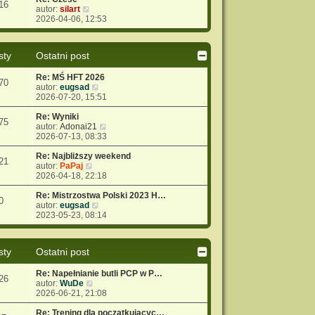
16
W
autor:
silart
y
2026-04-06, 12:53
ś
w
i
sty
Ostatni post
e
t
Re: MŚ HFT 2026
l
70
W
autor:
eugsad
n
y
2026-07-20, 15:51
a
ś
j
w
Re: Wyniki
n
75
i
W
autor:
Adonai21
o
e
y
2026-07-13, 08:33
w
t
ś
s
l
w
Re: Najbliższy weekend
z
21
W
n
i
autor:
PaPaj
y
y
a
e
2026-04-18, 22:18
p
ś
j
t
o
w
n
l
Re: Mistrzostwa Polski 2023 H…
s
0
i
o
W
n
autor:
eugsad
t
e
w
y
a
2023-05-23, 08:14
t
s
ś
j
l
z
w
n
n
y
i
o
sty
Ostatni post
a
p
e
w
j
o
t
s
Re: Napełnianie butli PCP w P…
n
s
l
z
26
W
autor:
WuDe
o
t
n
y
y
2026-06-21, 21:08
w
a
p
ś
s
j
o
w
Re: Trening dla początkującyc…
z
n
s