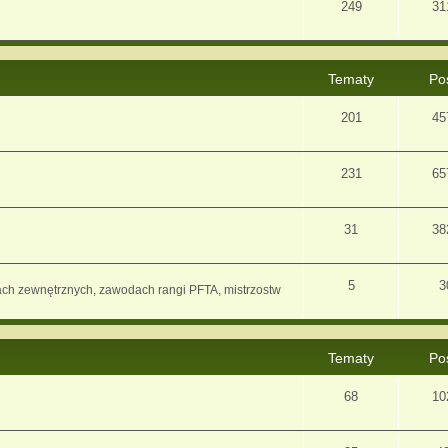
249
31
Tematy
Po
201
45
231
65
31
38
5
3
ach zewnętrznych, zawodach rangi PFTA, mistrzostw
Tematy
Po
68
10