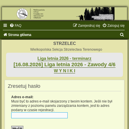
FAQ
Zarejestruj się
Zaloguj się
S
Strona główna
z
STRZELEC
u
Wielkopolska Sekcja Strzelectwa Terenowego
k
Liga letnia 2026 - terminarz
[16.08.2026] Liga letnia 2026 - Zawody 4/6
a
W Y N I K I
j
Zresetuj hasło
Adres e-mail:
Musi być to adres e-mail skojarzony z twoim kontem. Jeśli nie był
zmieniany z poziomu panelu zarządzania kontem, jest to adres
podany w czasie rejestracji.