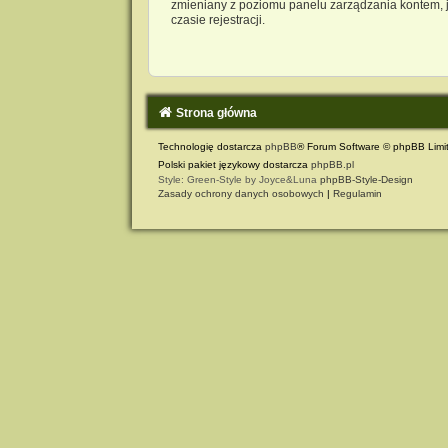
zmieniany z poziomu panelu zarządzania kontem, j
czasie rejestracji.
Strona główna
Technologię dostarcza
phpBB
® Forum Software © phpBB Limi
Polski pakiet językowy dostarcza
phpBB.pl
Style: Green-Style by Joyce&Luna
phpBB-Style-Design
Zasady ochrony danych osobowych
|
Regulamin