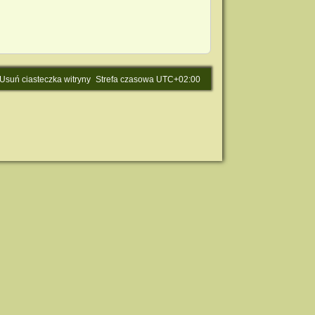
Usuń ciasteczka witryny
Strefa czasowa
UTC+02:00