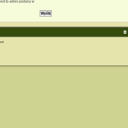
est to adres podany w
ted