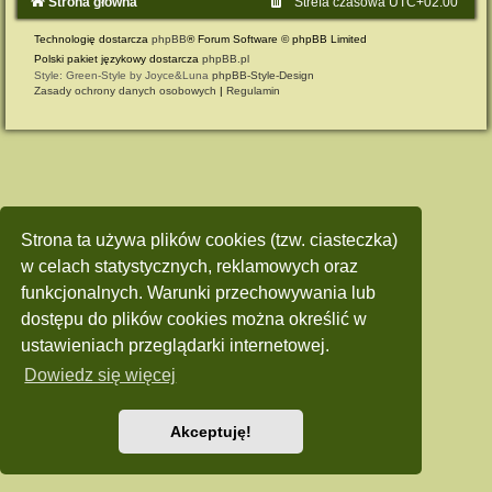
Strona główna
Strefa czasowa
UTC+02:00
Technologię dostarcza
phpBB
® Forum Software © phpBB Limited
Polski pakiet językowy dostarcza
phpBB.pl
Style: Green-Style by Joyce&Luna
phpBB-Style-Design
Zasady ochrony danych osobowych
|
Regulamin
Strona ta używa plików cookies (tzw. ciasteczka)
w celach statystycznych, reklamowych oraz
funkcjonalnych. Warunki przechowywania lub
dostępu do plików cookies można określić w
ustawieniach przeglądarki internetowej.
Dowiedz się więcej
Akceptuję!