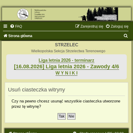
FAQ
Zarejestruj się
Zaloguj się
S
Strona główna
z
STRZELEC
u
Wielkopolska Sekcja Strzelectwa Terenowego
k
Liga letnia 2026 - terminarz
[16.08.2026] Liga letnia 2026 - Zawody 4/6
a
W Y N I K I
j
Usuń ciasteczka witryny
Czy na pewno chcesz usunąć wszystkie ciasteczka utworzone
przez tę witrynę?