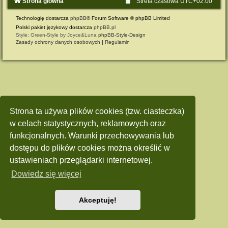
Strona główna
Strefa czasowa
UTC+02:00
Technologię dostarcza
phpBB
® Forum Software © phpBB Limited
Polski pakiet językowy dostarcza
phpBB.pl
Style: Green-Style by Joyce&Luna
phpBB-Style-Design
Zasady ochrony danych osobowych
|
Regulamin
Strona ta używa plików cookies (tzw. ciasteczka)
w celach statystycznych, reklamowych oraz
funkcjonalnych. Warunki przechowywania lub
dostępu do plików cookies można określić w
ustawieniach przeglądarki internetowej.
Dowiedz się więcej
Akceptuję!