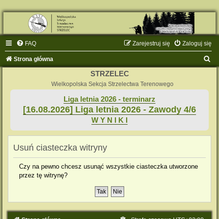
FAQ
Zarejestruj się
Zaloguj się
S
Strona główna
z
STRZELEC
u
Wielkopolska Sekcja Strzelectwa Terenowego
k
Liga letnia 2026 - terminarz
[16.08.2026] Liga letnia 2026 - Zawody 4/6
a
W Y N I K I
j
Usuń ciasteczka witryny
Czy na pewno chcesz usunąć wszystkie ciasteczka utworzone
przez tę witrynę?