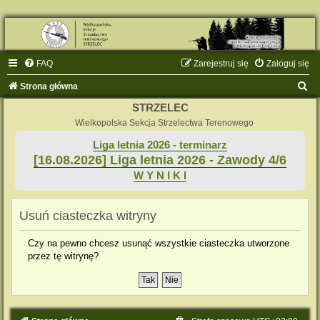
FAQ
Zarejestruj się
Zaloguj się
S
Strona główna
z
STRZELEC
u
Wielkopolska Sekcja Strzelectwa Terenowego
k
Liga letnia 2026 - terminarz
[16.08.2026] Liga letnia 2026 - Zawody 4/6
a
W Y N I K I
j
Usuń ciasteczka witryny
Czy na pewno chcesz usunąć wszystkie ciasteczka utworzone
przez tę witrynę?