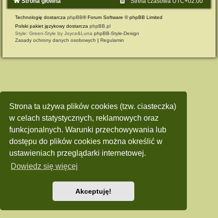
Strona główna
Strefa czasowa
UTC+02:00
Technologię dostarcza
phpBB
® Forum Software © phpBB Limited
Polski pakiet językowy dostarcza
phpBB.pl
Style: Green-Style by Joyce&Luna
phpBB-Style-Design
Zasady ochrony danych osobowych
|
Regulamin
Strona ta używa plików cookies (tzw. ciasteczka)
w celach statystycznych, reklamowych oraz
funkcjonalnych. Warunki przechowywania lub
dostępu do plików cookies można określić w
ustawieniach przeglądarki internetowej.
Dowiedz się więcej
Akceptuję!