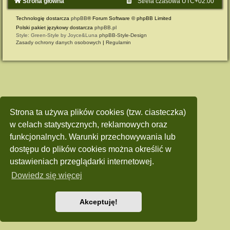
Strona główna
Strefa czasowa
UTC+02:00
Technologię dostarcza
phpBB
® Forum Software © phpBB Limited
Polski pakiet językowy dostarcza
phpBB.pl
Style: Green-Style by Joyce&Luna
phpBB-Style-Design
Zasady ochrony danych osobowych
|
Regulamin
Strona ta używa plików cookies (tzw. ciasteczka)
w celach statystycznych, reklamowych oraz
funkcjonalnych. Warunki przechowywania lub
dostępu do plików cookies można określić w
ustawieniach przeglądarki internetowej.
Dowiedz się więcej
Akceptuję!