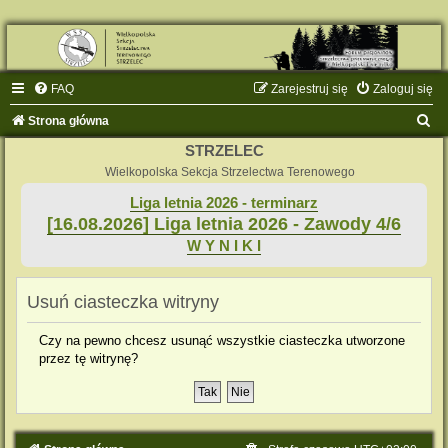
FAQ
Zarejestruj się
Zaloguj się
S
Strona główna
z
STRZELEC
u
Wielkopolska Sekcja Strzelectwa Terenowego
k
Liga letnia 2026 - terminarz
[16.08.2026] Liga letnia 2026 - Zawody 4/6
a
W Y N I K I
j
Usuń ciasteczka witryny
Czy na pewno chcesz usunąć wszystkie ciasteczka utworzone
przez tę witrynę?