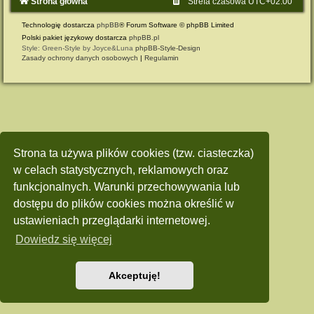
Strona główna
Strefa czasowa
UTC+02:00
Technologię dostarcza
phpBB
® Forum Software © phpBB Limited
Polski pakiet językowy dostarcza
phpBB.pl
Style: Green-Style by Joyce&Luna
phpBB-Style-Design
Zasady ochrony danych osobowych
|
Regulamin
Strona ta używa plików cookies (tzw. ciasteczka)
w celach statystycznych, reklamowych oraz
funkcjonalnych. Warunki przechowywania lub
dostępu do plików cookies można określić w
ustawieniach przeglądarki internetowej.
Dowiedz się więcej
Akceptuję!