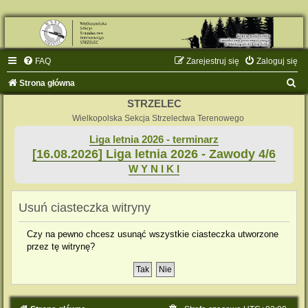
FAQ
Zarejestruj się
Zaloguj się
S
Strona główna
z
STRZELEC
u
Wielkopolska Sekcja Strzelectwa Terenowego
k
Liga letnia 2026 - terminarz
[16.08.2026] Liga letnia 2026 - Zawody 4/6
a
W Y N I K I
j
Usuń ciasteczka witryny
Czy na pewno chcesz usunąć wszystkie ciasteczka utworzone
przez tę witrynę?