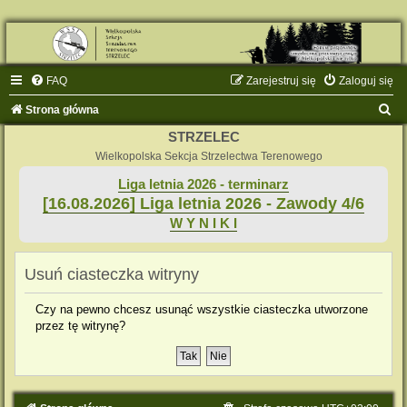
FAQ
Zarejestruj się
Zaloguj się
S
Strona główna
z
STRZELEC
u
Wielkopolska Sekcja Strzelectwa Terenowego
k
Liga letnia 2026 - terminarz
[16.08.2026] Liga letnia 2026 - Zawody 4/6
a
W Y N I K I
j
Usuń ciasteczka witryny
Czy na pewno chcesz usunąć wszystkie ciasteczka utworzone
przez tę witrynę?