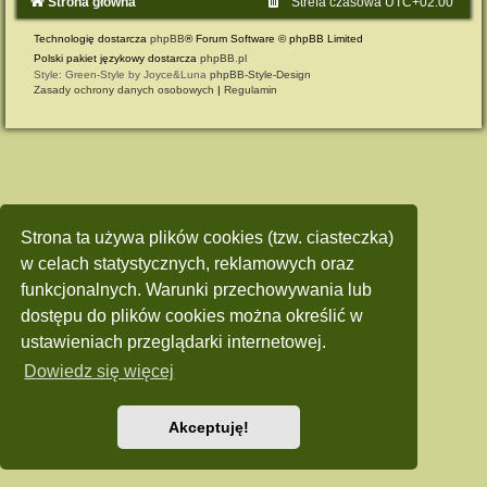
Strona główna
Strefa czasowa
UTC+02:00
Technologię dostarcza
phpBB
® Forum Software © phpBB Limited
Polski pakiet językowy dostarcza
phpBB.pl
Style: Green-Style by Joyce&Luna
phpBB-Style-Design
Zasady ochrony danych osobowych
|
Regulamin
Strona ta używa plików cookies (tzw. ciasteczka)
w celach statystycznych, reklamowych oraz
funkcjonalnych. Warunki przechowywania lub
dostępu do plików cookies można określić w
ustawieniach przeglądarki internetowej.
Dowiedz się więcej
Akceptuję!