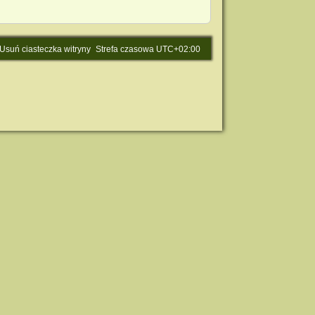
Usuń ciasteczka witryny
Strefa czasowa
UTC+02:00