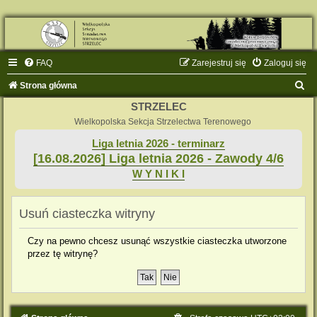
FAQ
Zarejestruj się
Zaloguj się
S
Strona główna
z
STRZELEC
u
Wielkopolska Sekcja Strzelectwa Terenowego
k
Liga letnia 2026 - terminarz
[16.08.2026] Liga letnia 2026 - Zawody 4/6
a
W Y N I K I
j
Usuń ciasteczka witryny
Czy na pewno chcesz usunąć wszystkie ciasteczka utworzone
przez tę witrynę?