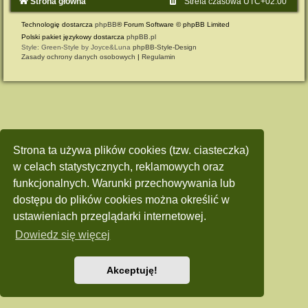
Strona główna
Strefa czasowa
UTC+02:00
Technologię dostarcza
phpBB
® Forum Software © phpBB Limited
Polski pakiet językowy dostarcza
phpBB.pl
Style: Green-Style by Joyce&Luna
phpBB-Style-Design
Zasady ochrony danych osobowych
|
Regulamin
Strona ta używa plików cookies (tzw. ciasteczka)
w celach statystycznych, reklamowych oraz
funkcjonalnych. Warunki przechowywania lub
dostępu do plików cookies można określić w
ustawieniach przeglądarki internetowej.
Dowiedz się więcej
Akceptuję!