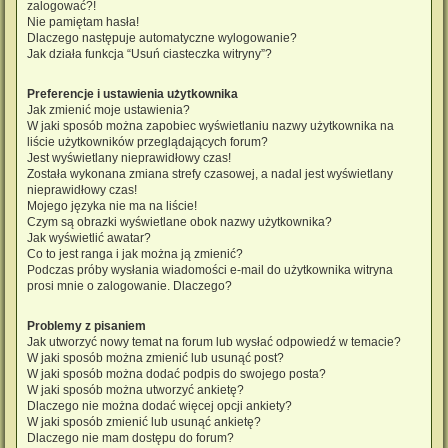
zalogować?!
Nie pamiętam hasła!
Dlaczego następuje automatyczne wylogowanie?
Jak działa funkcja “Usuń ciasteczka witryny”?
Preferencje i ustawienia użytkownika
Jak zmienić moje ustawienia?
W jaki sposób można zapobiec wyświetlaniu nazwy użytkownika na
liście użytkowników przeglądających forum?
Jest wyświetlany nieprawidłowy czas!
Została wykonana zmiana strefy czasowej, a nadal jest wyświetlany
nieprawidłowy czas!
Mojego języka nie ma na liście!
Czym są obrazki wyświetlane obok nazwy użytkownika?
Jak wyświetlić awatar?
Co to jest ranga i jak można ją zmienić?
Podczas próby wysłania wiadomości e-mail do użytkownika witryna
prosi mnie o zalogowanie. Dlaczego?
Problemy z pisaniem
Jak utworzyć nowy temat na forum lub wysłać odpowiedź w temacie?
W jaki sposób można zmienić lub usunąć post?
W jaki sposób można dodać podpis do swojego posta?
W jaki sposób można utworzyć ankietę?
Dlaczego nie można dodać więcej opcji ankiety?
W jaki sposób zmienić lub usunąć ankietę?
Dlaczego nie mam dostępu do forum?