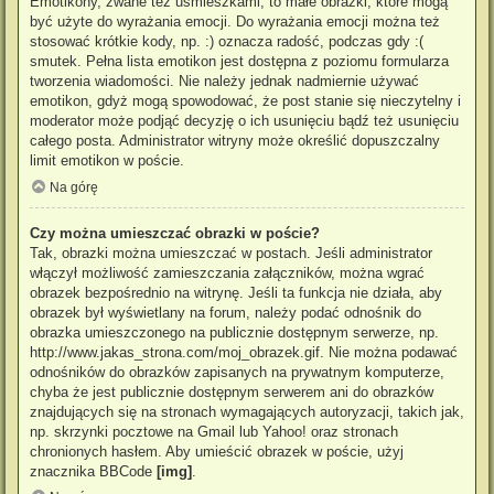
Emotikony, zwane też uśmieszkami, to małe obrazki, które mogą
być użyte do wyrażania emocji. Do wyrażania emocji można też
stosować krótkie kody, np. :) oznacza radość, podczas gdy :(
smutek. Pełna lista emotikon jest dostępna z poziomu formularza
tworzenia wiadomości. Nie należy jednak nadmiernie używać
emotikon, gdyż mogą spowodować, że post stanie się nieczytelny i
moderator może podjąć decyzję o ich usunięciu bądź też usunięciu
całego posta. Administrator witryny może określić dopuszczalny
limit emotikon w poście.
Na górę
Czy można umieszczać obrazki w poście?
Tak, obrazki można umieszczać w postach. Jeśli administrator
włączył możliwość zamieszczania załączników, można wgrać
obrazek bezpośrednio na witrynę. Jeśli ta funkcja nie działa, aby
obrazek był wyświetlany na forum, należy podać odnośnik do
obrazka umieszczonego na publicznie dostępnym serwerze, np.
http://www.jakas_strona.com/moj_obrazek.gif. Nie można podawać
odnośników do obrazków zapisanych na prywatnym komputerze,
chyba że jest publicznie dostępnym serwerem ani do obrazków
znajdujących się na stronach wymagających autoryzacji, takich jak,
np. skrzynki pocztowe na Gmail lub Yahoo! oraz stronach
chronionych hasłem. Aby umieścić obrazek w poście, użyj
znacznika BBCode
[img]
.