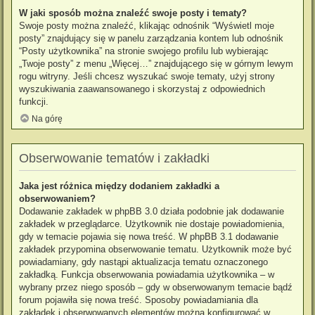
W jaki sposób można znaleźć swoje posty i tematy?
Swoje posty można znaleźć, klikając odnośnik “Wyświetl moje
posty” znajdujący się w panelu zarządzania kontem lub odnośnik
“Posty użytkownika” na stronie swojego profilu lub wybierając
„Twoje posty” z menu „Więcej…” znajdującego się w górnym lewym
rogu witryny. Jeśli chcesz wyszukać swoje tematy, użyj strony
wyszukiwania zaawansowanego i skorzystaj z odpowiednich
funkcji.
Na górę
Obserwowanie tematów i zakładki
Jaka jest różnica między dodaniem zakładki a
obserwowaniem?
Dodawanie zakładek w phpBB 3.0 działa podobnie jak dodawanie
zakładek w przeglądarce. Użytkownik nie dostaje powiadomienia,
gdy w temacie pojawia się nowa treść. W phpBB 3.1 dodawanie
zakładek przypomina obserwowanie tematu. Użytkownik może być
powiadamiany, gdy nastąpi aktualizacja tematu oznaczonego
zakładką. Funkcja obserwowania powiadamia użytkownika – w
wybrany przez niego sposób – gdy w obserwowanym temacie bądź
forum pojawiła się nowa treść. Sposoby powiadamiania dla
zakładek i obserwowanych elementów można konfigurować w