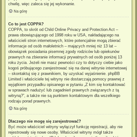
chwilę, więc zaleca się jej wykonanie.
Na górę
Co to jest COPPA?
COPPA, to skrót od Child Online Privacy and Protection Act –
prawa obowiązującego od 1998 roku w USA, nakładającego na
właścicieli stron internetowych, które potencjalnie mogą zbierać
informacje od osób małoletnich – mających mniej niż 13 lat –
obowiązek posiadania pisemnej zgody rodziców lub opiekunów
prawnych na zbieranie informacji prywatnych od osób poniżej 13
roku życia. Jeżeli nie masz pewności czy to dotyczy ciebie jako
kogoś próbującego zarejestrować się na danej witrynie internetowej
– skontaktuj się z prawnikiem, by uzyskać wyjaśnienie. phpBB
Limited i właściciele tej witryny nie dostarczają pomocy prawnej z
wyjątkiem przypadku opisanego w pytaniu „Z kim się kontaktować
w sprawach nadużyć lub zagadnień prawnych związanych z tą
witryną?”, a także nie są punktem kontaktowym dla wszelkiego
rodzaju porad prawnych.
Na górę
Dlaczego nie mogę się zarejestrować?
Być może właściciel witryny wyłączył funkcję rejestracji, aby nie
rejestrowały się nowe osoby. Właściciel witryny mógł także