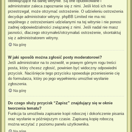
obowiązujące na danej witrynie. Są one opublikowane i
administrator zaleca zapoznanie się z nimi. Jeśli ktoś ich nie
przestrzegał, może otrzymać ostrzeżenie. O udzieleniu ostrzeżenia
decyduje administrator witryny. phpBB Limited nie ma nic
wspólnego z ostrzeżeniami udzielanymi na tej witrynie i nie ponosi
żadnej odpowiedzialności związanej z nimi. Jeśli nadal nie masz
jasności, dlaczego otrzymałeś/otrzymałaś ostrzeżenie, skontaktuj
się z administratorem witryny.
Na górę
W jaki sposób można zgłosić posty moderatorowi?
Jeśli administrator na to zezwolił, w prawym górnym rogu treści
posta, który chcesz zgłosić, powinien być widoczny odpowiedni
przycisk. Naciśnięcie tego przycisku spowoduje przeniesienie cię
do formularza, który po jego wypełnieniu umożliwi wysłanie
zgłoszenia.
Na górę
Do czego służy przycisk “Zapisz” znajdujący się w oknie
tworzenia tematu?
Funkcja ta umożliwia zapisanie kopii roboczej i dokończenie pisania
oraz wysłanie w późniejszym czasie. Zapisaną kopię roboczą
można wczytać z poziomu panelu użytkownika.
Na górę