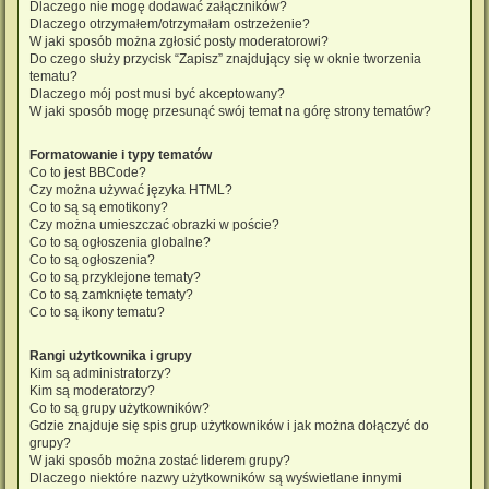
Dlaczego nie mogę dodawać załączników?
Dlaczego otrzymałem/otrzymałam ostrzeżenie?
W jaki sposób można zgłosić posty moderatorowi?
Do czego służy przycisk “Zapisz” znajdujący się w oknie tworzenia
tematu?
Dlaczego mój post musi być akceptowany?
W jaki sposób mogę przesunąć swój temat na górę strony tematów?
Formatowanie i typy tematów
Co to jest BBCode?
Czy można używać języka HTML?
Co to są są emotikony?
Czy można umieszczać obrazki w poście?
Co to są ogłoszenia globalne?
Co to są ogłoszenia?
Co to są przyklejone tematy?
Co to są zamknięte tematy?
Co to są ikony tematu?
Rangi użytkownika i grupy
Kim są administratorzy?
Kim są moderatorzy?
Co to są grupy użytkowników?
Gdzie znajduje się spis grup użytkowników i jak można dołączyć do
grupy?
W jaki sposób można zostać liderem grupy?
Dlaczego niektóre nazwy użytkowników są wyświetlane innymi