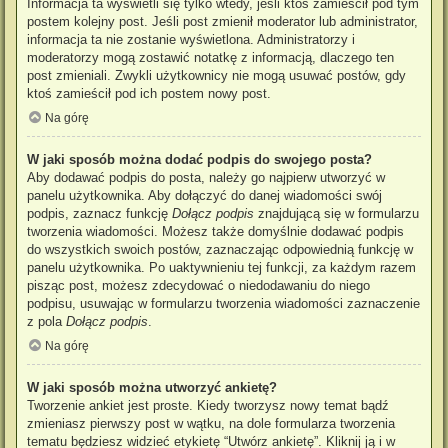
Informacja ta wyświetli się tylko wtedy, jeśli ktoś zamieścił pod tym
postem kolejny post. Jeśli post zmienił moderator lub administrator,
informacja ta nie zostanie wyświetlona. Administratorzy i
moderatorzy mogą zostawić notatkę z informacją, dlaczego ten
post zmieniali. Zwykli użytkownicy nie mogą usuwać postów, gdy
ktoś zamieścił pod ich postem nowy post.
Na górę
W jaki sposób można dodać podpis do swojego posta?
Aby dodawać podpis do posta, należy go najpierw utworzyć w
panelu użytkownika. Aby dołączyć do danej wiadomości swój
podpis, zaznacz funkcję
Dołącz podpis
znajdującą się w formularzu
tworzenia wiadomości. Możesz także domyślnie dodawać podpis
do wszystkich swoich postów, zaznaczając odpowiednią funkcję w
panelu użytkownika. Po uaktywnieniu tej funkcji, za każdym razem
pisząc post, możesz zdecydować o niedodawaniu do niego
podpisu, usuwając w formularzu tworzenia wiadomości zaznaczenie
z pola
Dołącz podpis
.
Na górę
W jaki sposób można utworzyć ankietę?
Tworzenie ankiet jest proste. Kiedy tworzysz nowy temat bądź
zmieniasz pierwszy post w wątku, na dole formularza tworzenia
tematu będziesz widzieć etykietę “Utwórz ankietę”. Kliknij ją i w