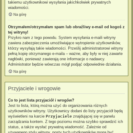
takiemu użytkownikowi wysyłania jakichkolwiek prywatnych
wiadomości.
Na górę
Otrzymałem/otrzymałam spam lub obraźliwy e-mail od kogoś z
tej witryny!
Przykro nam z tego powodu. System wysyłania e-maili witryny
zawiera zabezpieczenia umożliwiające wytropienie użytkowników,
którzy wysyłają takie wiadomości. Prześlij administratorowi witryny
pełną kopię otrzymanego e-maila – ważne, aby były w niej zawarte
nagłówki, ponieważ zawierają one informacje o nadawcy.
Administrator będzie wówczas mógł podjąć odpowiednie działania.
Na górę
Przyjaciele i wrogowie
Co to jest lista przyjaciół i wrogów?
Jest to lista, którą można użyć do organizowania różnych
użytkowników witryny. Użytkownicy dodani do listy przyjaciół będą
wyświetleni na karcie
Przyjaciele
znajdującej się w panelu
zarządzania kontem. Z tego poziomu można szybko sprawdzić ich
status, a także wysłać prywatną wiadomość. Zależnie od
używanego stylu witryny, posty tych użytkowników mogą być