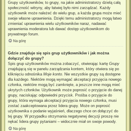
Grupy użytkowników, to grupy, na jakie administratorzy dzielą całą
społeczność witryny, aby łatwiej było nimi zarządzać. Każdy
użytkownik może należeć do wielu grup, a każda grupa może mieć
swoje własne uprawnienia. Dzięki temu administratorzy mogą łatwo
zmieniać uprawnienia wielu użytkowników naraz, nadawać
uprawnienia moderatora lub dawać dostęp użytkownikom do
prywatnego forum.
Na górę
Gdzie znajduje się spis grup użytkowników i jak można
dołączyć do grupy?
Spis grup użytkowników można zobaczyć, otwierając kartę
Grupy
znajdującą się w panelu zarządzania kontem, który otwiera się po
kliknięciu odnośnika
Moje konto
. Nie wszystkie grupy są dostępne
dla każdego. Niektóre mogą wymagać akceptacji przyjęcia nowego
członka, niektóre mogą być zamknięte, a jeszcze inne mogą mieć
ukrytych członków. Użytkownik może poprosić o przyjęcie do danej
grupy, naciskając odpowiedni przycisk. Prośba o przyjęcie do
grupy, która wymaga akceptacji przyjęcia nowego członka, musi
zostać zaakceptowana przez lidera grupy. Może on poprosić
użytkownika o podanie wyjaśnień, dlaczego chce on dołączyć do
tej grupy. W przypadku otrzymania negatywnej decyzji proszę nie
nękać lidera grupy pytaniami – widocznie miał on swoje powody.
Na górę