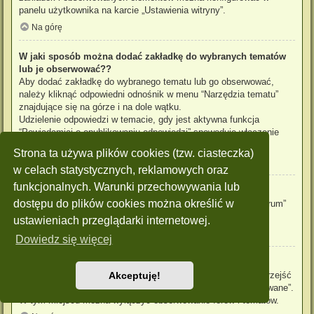
panelu użytkownika na karcie „Ustawienia witryny”.
Na górę
W jaki sposób można dodać zakładkę do wybranych tematów
lub je obserwować??
Aby dodać zakładkę do wybranego tematu lub go obserwować,
należy kliknąć odpowiedni odnośnik w menu “Narzędzia tematu”
znajdujące się na górze i na dole wątku.
Udzielenie odpowiedzi w temacie, gdy jest aktywna funkcja
“Powiadamiaj o opublikowaniu odpowiedzi” spowoduje włączenie
obserwowania tematu.
Strona ta używa plików cookies (tzw. ciasteczka)
Na górę
w celach statystycznych, reklamowych oraz
funkcjonalnych. Warunki przechowywania lub
Jak obserwować wybrane forum?
dostępu do plików cookies można określić w
Aby obserwować wybrane forum, należy kliknąć „Obserwuj forum”
znajdujący się na dole strony.
ustawieniach przeglądarki internetowej.
Na górę
Dowiedz się więcej
W jaki sposób usunąć obserwowanie forum, tematu?
Aby wyłączyć funkcję obserwowania forum, tematu, należy przejść
Akceptuję!
do panelu zarządzania kontem i następnie do karty “Obserwowane”.
W tym miejscu można wyłączyć obserwowanie forów i tematów.