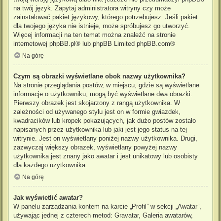
na twój język. Zapytaj administratora witryny czy może
zainstalować pakiet językowy, którego potrzebujesz. Jeśli pakiet
dla twojego języka nie istnieje, może spróbujesz go utworzyć.
Więcej informacji na ten temat można znaleźć na stronie
internetowej
phpBB.pl
® lub phpBB Limited
phpBB.com
®
Na górę
Czym są obrazki wyświetlane obok nazwy użytkownika?
Na stronie przeglądania postów, w miejscu, gdzie są wyświetlane
informacje o użytkowniku, mogą być wyświetlane dwa obrazki.
Pierwszy obrazek jest skojarzony z rangą użytkownika. W
zależności od używanego stylu jest on w formie gwiazdek,
kwadracików lub kropek pokazujących, jak dużo postów zostało
napisanych przez użytkownika lub jaki jest jego status na tej
witrynie. Jest on wyświetlany poniżej nazwy użytkownika. Drugi,
zazwyczaj większy obrazek, wyświetlany powyżej nazwy
użytkownika jest znany jako awatar i jest unikatowy lub osobisty
dla każdego użytkownika.
Na górę
Jak wyświetlić awatar?
W panelu zarządzania kontem na karcie „Profil” w sekcji „Awatar”,
używając jednej z czterech metod: Gravatar, Galeria awatarów,