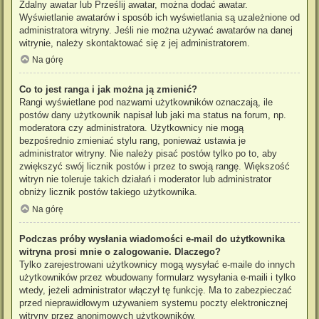
Zdalny awatar lub Prześlij awatar, można dodać awatar.
Wyświetlanie awatarów i sposób ich wyświetlania są uzależnione od
administratora witryny. Jeśli nie można używać awatarów na danej
witrynie, należy skontaktować się z jej administratorem.
Na górę
Co to jest ranga i jak można ją zmienić?
Rangi wyświetlane pod nazwami użytkowników oznaczają, ile
postów dany użytkownik napisał lub jaki ma status na forum, np.
moderatora czy administratora. Użytkownicy nie mogą
bezpośrednio zmieniać stylu rang, ponieważ ustawia je
administrator witryny. Nie należy pisać postów tylko po to, aby
zwiększyć swój licznik postów i przez to swoją rangę. Większość
witryn nie toleruje takich działań i moderator lub administrator
obniży licznik postów takiego użytkownika.
Na górę
Podczas próby wysłania wiadomości e-mail do użytkownika
witryna prosi mnie o zalogowanie. Dlaczego?
Tylko zarejestrowani użytkownicy mogą wysyłać e-maile do innych
użytkowników przez wbudowany formularz wysyłania e-maili i tylko
wtedy, jeżeli administrator włączył tę funkcję. Ma to zabezpieczać
przed nieprawidłowym używaniem systemu poczty elektronicznej
witryny przez anonimowych użytkowników.