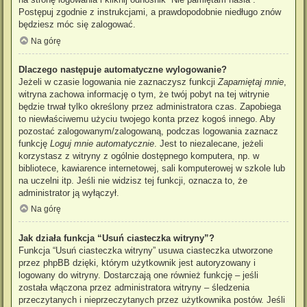
Postępuj zgodnie z instrukcjami, a prawdopodobnie niedługo znów
będziesz móc się zalogować.
Na górę
Dlaczego następuje automatyczne wylogowanie?
Jeżeli w czasie logowania nie zaznaczysz funkcji
Zapamiętaj mnie
,
witryna zachowa informację o tym, że twój pobyt na tej witrynie
będzie trwał tylko określony przez administratora czas. Zapobiega
to niewłaściwemu użyciu twojego konta przez kogoś innego. Aby
pozostać zalogowanym/zalogowaną, podczas logowania zaznacz
funkcję
Loguj mnie automatycznie
. Jest to niezalecane, jeżeli
korzystasz z witryny z ogólnie dostępnego komputera, np. w
bibliotece, kawiarence internetowej, sali komputerowej w szkole lub
na uczelni itp. Jeśli nie widzisz tej funkcji, oznacza to, że
administrator ją wyłączył.
Na górę
Jak działa funkcja “Usuń ciasteczka witryny”?
Funkcja “Usuń ciasteczka witryny” usuwa ciasteczka utworzone
przez phpBB dzięki, którym użytkownik jest autoryzowany i
logowany do witryny. Dostarczają one również funkcję – jeśli
została włączona przez administratora witryny – śledzenia
przeczytanych i nieprzeczytanych przez użytkownika postów. Jeśli