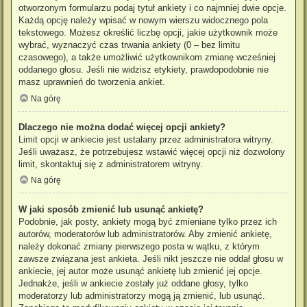
otworzonym formularzu podaj tytuł ankiety i co najmniej dwie opcje.
Każdą opcję należy wpisać w nowym wierszu widocznego pola
tekstowego. Możesz określić liczbę opcji, jakie użytkownik może
wybrać, wyznaczyć czas trwania ankiety (0 – bez limitu
czasowego), a także umożliwić użytkownikom zmianę wcześniej
oddanego głosu. Jeśli nie widzisz etykiety, prawdopodobnie nie
masz uprawnień do tworzenia ankiet.
Na górę
Dlaczego nie można dodać więcej opcji ankiety?
Limit opcji w ankiecie jest ustalany przez administratora witryny.
Jeśli uważasz, że potrzebujesz wstawić więcej opcji niż dozwolony
limit, skontaktuj się z administratorem witryny.
Na górę
W jaki sposób zmienić lub usunąć ankietę?
Podobnie, jak posty, ankiety mogą być zmieniane tylko przez ich
autorów, moderatorów lub administratorów. Aby zmienić ankietę,
należy dokonać zmiany pierwszego posta w wątku, z którym
zawsze związana jest ankieta. Jeśli nikt jeszcze nie oddał głosu w
ankiecie, jej autor może usunąć ankietę lub zmienić jej opcje.
Jednakże, jeśli w ankiecie zostały już oddane głosy, tylko
moderatorzy lub administratorzy mogą ją zmienić, lub usunąć.