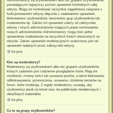
Administratorzy są użytkownikami albo też grupami użytkowników
posiadającymi najwyższy poziom uprawnień kontrolnych całej
witryny. Mogą oni kontrolować wszystkie zagadnienia związane z
funkcjonowaniem witryny włącznie z nadawaniem uprawnień,
blokowaniem użytkowników, tworzeniem grup użytkowników lub
moderatorów itp. Zakres ich uprawnień zależy od założyciela
witryny i innych administratorów mających prawo nominowania
nowych administratorów. Administratorzy mogą mieć pełne
uprawnienia moderatorów na wszystkich forach utworzonych na
witrynie. Zakres uprawnień moderacyjnych uzależniony jest od
uprawnień nadanych przez założyciela witryny.
Na górę
Kim są moderatorzy?
Moderatorzy są użytkownikami albo też grupami użytkowników,
których zadaniem jest codzienne przeglądanie forów. Mają oni
możliwość zmiany treści lub usuwania postów, a także blokowania,
odblokowywania, przenoszenia, usuwania i dzielenia tematów na
forum, które moderują. Z reguły moderatorzy czuwają, aby
użytkownicy pisali na temat oraz nie publikowali niewłaściwych i
obraźliwych materiałów.
Na górę
Co to są grupy użytkowników?