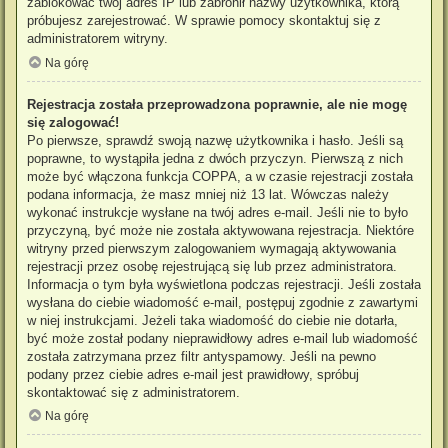
zablokować twój adres IP lub zabronił nazwy użytkownika, którą
próbujesz zarejestrować. W sprawie pomocy skontaktuj się z
administratorem witryny.
Na górę
Rejestracja została przeprowadzona poprawnie, ale nie mogę
się zalogować!
Po pierwsze, sprawdź swoją nazwę użytkownika i hasło. Jeśli są
poprawne, to wystąpiła jedna z dwóch przyczyn. Pierwszą z nich
może być włączona funkcja COPPA, a w czasie rejestracji została
podana informacja, że masz mniej niż 13 lat. Wówczas należy
wykonać instrukcje wysłane na twój adres e-mail. Jeśli nie to było
przyczyną, być może nie została aktywowana rejestracja. Niektóre
witryny przed pierwszym zalogowaniem wymagają aktywowania
rejestracji przez osobę rejestrującą się lub przez administratora.
Informacja o tym była wyświetlona podczas rejestracji. Jeśli została
wysłana do ciebie wiadomość e-mail, postępuj zgodnie z zawartymi
w niej instrukcjami. Jeżeli taka wiadomość do ciebie nie dotarła,
być może został podany nieprawidłowy adres e-mail lub wiadomość
została zatrzymana przez filtr antyspamowy. Jeśli na pewno
podany przez ciebie adres e-mail jest prawidłowy, spróbuj
skontaktować się z administratorem.
Na górę