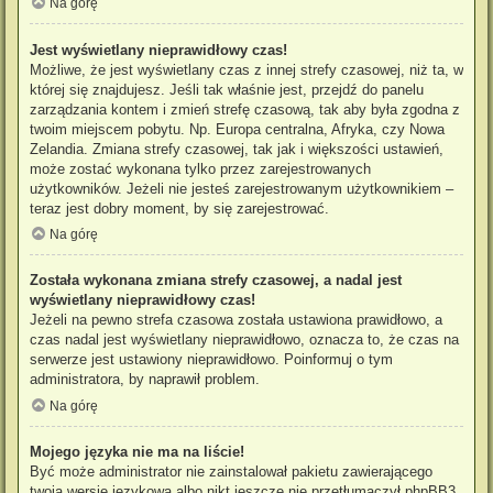
Na górę
Jest wyświetlany nieprawidłowy czas!
Możliwe, że jest wyświetlany czas z innej strefy czasowej, niż ta, w
której się znajdujesz. Jeśli tak właśnie jest, przejdź do panelu
zarządzania kontem i zmień strefę czasową, tak aby była zgodna z
twoim miejscem pobytu. Np. Europa centralna, Afryka, czy Nowa
Zelandia. Zmiana strefy czasowej, tak jak i większości ustawień,
może zostać wykonana tylko przez zarejestrowanych
użytkowników. Jeżeli nie jesteś zarejestrowanym użytkownikiem –
teraz jest dobry moment, by się zarejestrować.
Na górę
Została wykonana zmiana strefy czasowej, a nadal jest
wyświetlany nieprawidłowy czas!
Jeżeli na pewno strefa czasowa została ustawiona prawidłowo, a
czas nadal jest wyświetlany nieprawidłowo, oznacza to, że czas na
serwerze jest ustawiony nieprawidłowo. Poinformuj o tym
administratora, by naprawił problem.
Na górę
Mojego języka nie ma na liście!
Być może administrator nie zainstalował pakietu zawierającego
twoją wersję językową albo nikt jeszcze nie przetłumaczył phpBB3