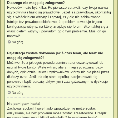
Dlaczego nie mogę się zalogować?
Powodów może być kilka. Po pierwsze sprawdź, czy twoja nazwa
użytkownika i hasło są prawidłowe. Jeżeli są prawidłowe, skontaktuj
się z właścicielem witryny i zapytaj, czy cię nie zablokowano.
Istnieje też prawdopodobieństwo, że problem powoduje błędna
konfiguracja witryny, na której znajduje się forum. Skontaktuj się z
właścicielem witryny i powiadom go o tym problemie. Musi on go
naprawić.
Na górę
Rejestracja została dokonana jakiś czas temu, ale teraz nie
mogę się zalogować?!
Możliwe, że z jakiegoś powodu administrator dezaktywował lub
usunął twoje konto. Wiele witryn, aby zmniejszyć rozmiar bazy
danych, cyklicznie usuwa użytkowników, którzy nic nie pisali przez
dłuższy czas. Jeśli tak się stało, spróbuj zarejestrować się
ponownie i bądź bardziej aktywnym i zaangażowanym w dyskusje
użytkownikiem.
Na górę
Nie pamiętam hasła!
Zachowaj spokój! Twoje hasło wprawdzie nie może zostać
odzyskane, ale bez problemu może zostać zresetowane. Przejdź
na stronę logowania i kliknij odnośnik “Nie pamiętam hasła”.