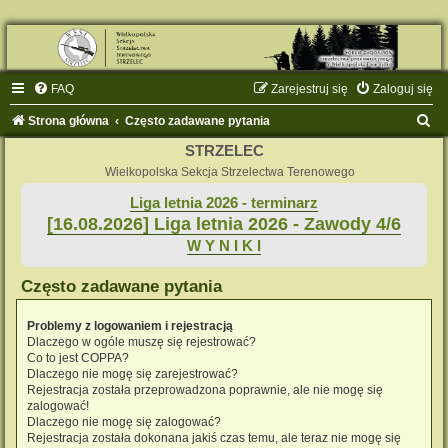
FAQ
Zarejestruj się
Zaloguj się
S
Strona główna
Często zadawane pytania
z
STRZELEC
u
Wielkopolska Sekcja Strzelectwa Terenowego
k
Liga letnia 2026 - terminarz
[16.08.2026] Liga letnia 2026 - Zawody 4/6
a
W Y N I K I
j
Często zadawane pytania
Problemy z logowaniem i rejestracją
Dlaczego w ogóle muszę się rejestrować?
Co to jest COPPA?
Dlaczego nie mogę się zarejestrować?
Rejestracja została przeprowadzona poprawnie, ale nie mogę się
zalogować!
Dlaczego nie mogę się zalogować?
Rejestracja została dokonana jakiś czas temu, ale teraz nie mogę się