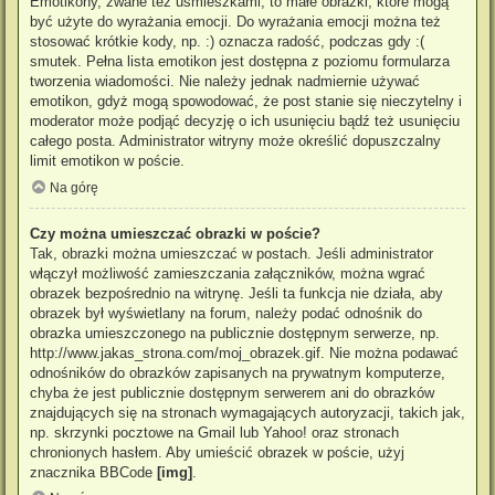
Emotikony, zwane też uśmieszkami, to małe obrazki, które mogą
być użyte do wyrażania emocji. Do wyrażania emocji można też
stosować krótkie kody, np. :) oznacza radość, podczas gdy :(
smutek. Pełna lista emotikon jest dostępna z poziomu formularza
tworzenia wiadomości. Nie należy jednak nadmiernie używać
emotikon, gdyż mogą spowodować, że post stanie się nieczytelny i
moderator może podjąć decyzję o ich usunięciu bądź też usunięciu
całego posta. Administrator witryny może określić dopuszczalny
limit emotikon w poście.
Na górę
Czy można umieszczać obrazki w poście?
Tak, obrazki można umieszczać w postach. Jeśli administrator
włączył możliwość zamieszczania załączników, można wgrać
obrazek bezpośrednio na witrynę. Jeśli ta funkcja nie działa, aby
obrazek był wyświetlany na forum, należy podać odnośnik do
obrazka umieszczonego na publicznie dostępnym serwerze, np.
http://www.jakas_strona.com/moj_obrazek.gif. Nie można podawać
odnośników do obrazków zapisanych na prywatnym komputerze,
chyba że jest publicznie dostępnym serwerem ani do obrazków
znajdujących się na stronach wymagających autoryzacji, takich jak,
np. skrzynki pocztowe na Gmail lub Yahoo! oraz stronach
chronionych hasłem. Aby umieścić obrazek w poście, użyj
znacznika BBCode
[img]
.