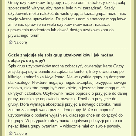
Grupy użytkowników, to grupy, na jakie administratorzy dzielą całą
społeczność witryny, aby łatwiej było nimi zarządzać. Każdy
użytkownik może należeć do wielu grup, a każda grupa może mieć
swoje własne uprawnienia. Dzięki temu administratorzy mogą łatwo
zmieniać uprawnienia wielu użytkowników naraz, nadawać
uprawnienia moderatora lub dawać dostęp użytkownikom do
prywatnego forum.
Na górę
Gdzie znajduje się spis grup użytkowników i jak można
dołączyć do grupy?
Spis grup użytkowników można zobaczyć, otwierając kartę
Grupy
znajdującą się w panelu zarządzania kontem, który otwiera się po
kliknięciu odnośnika
Moje konto
. Nie wszystkie grupy są dostępne
dla każdego. Niektóre mogą wymagać akceptacji przyjęcia nowego
członka, niektóre mogą być zamknięte, a jeszcze inne mogą mieć
ukrytych członków. Użytkownik może poprosić o przyjęcie do danej
grupy, naciskając odpowiedni przycisk. Prośba o przyjęcie do
grupy, która wymaga akceptacji przyjęcia nowego członka, musi
zostać zaakceptowana przez lidera grupy. Może on poprosić
użytkownika o podanie wyjaśnień, dlaczego chce on dołączyć do
tej grupy. W przypadku otrzymania negatywnej decyzji proszę nie
nękać lidera grupy pytaniami – widocznie miał on swoje powody.
Na górę