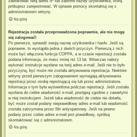
zablokować twój adres IP lub zabronił nazwy użytkownika, którą
próbujesz zarejestrować. W sprawie pomocy skontaktuj się z
administratorem witryny.
Na górę
Rejestracja została przeprowadzona poprawnie, ale nie mogę
się zalogować!
Po pierwsze, sprawdź swoją nazwę użytkownika i hasło. Jeśli są
poprawne, to wystąpiła jedna z dwóch przyczyn. Pierwszą z nich
może być włączona funkcja COPPA, a w czasie rejestracji została
podana informacja, że masz mniej niż 13 lat. Wówczas należy
wykonać instrukcje wysłane na twój adres e-mail. Jeśli nie to było
przyczyną, być może nie została aktywowana rejestracja. Niektóre
witryny przed pierwszym zalogowaniem wymagają aktywowania
rejestracji przez osobę rejestrującą się lub przez administratora.
Informacja o tym była wyświetlona podczas rejestracji. Jeśli została
wysłana do ciebie wiadomość e-mail, postępuj zgodnie z zawartymi
w niej instrukcjami. Jeżeli taka wiadomość do ciebie nie dotarła,
być może został podany nieprawidłowy adres e-mail lub wiadomość
została zatrzymana przez filtr antyspamowy. Jeśli na pewno
podany przez ciebie adres e-mail jest prawidłowy, spróbuj
skontaktować się z administratorem.
Na górę