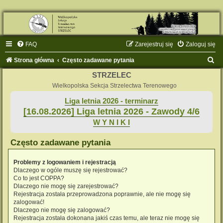
FAQ
Zarejestruj się
Zaloguj się
S
Strona główna
Często zadawane pytania
z
STRZELEC
u
Wielkopolska Sekcja Strzelectwa Terenowego
k
Liga letnia 2026 - terminarz
[16.08.2026] Liga letnia 2026 - Zawody 4/6
a
W Y N I K I
j
Często zadawane pytania
Problemy z logowaniem i rejestracją
Dlaczego w ogóle muszę się rejestrować?
Co to jest COPPA?
Dlaczego nie mogę się zarejestrować?
Rejestracja została przeprowadzona poprawnie, ale nie mogę się
zalogować!
Dlaczego nie mogę się zalogować?
Rejestracja została dokonana jakiś czas temu, ale teraz nie mogę się