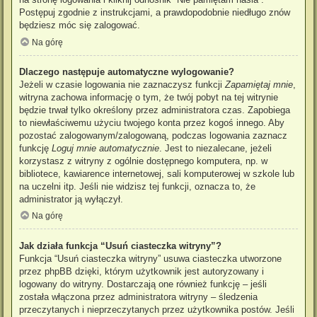
Postępuj zgodnie z instrukcjami, a prawdopodobnie niedługo znów
będziesz móc się zalogować.
Na górę
Dlaczego następuje automatyczne wylogowanie?
Jeżeli w czasie logowania nie zaznaczysz funkcji
Zapamiętaj mnie
,
witryna zachowa informację o tym, że twój pobyt na tej witrynie
będzie trwał tylko określony przez administratora czas. Zapobiega
to niewłaściwemu użyciu twojego konta przez kogoś innego. Aby
pozostać zalogowanym/zalogowaną, podczas logowania zaznacz
funkcję
Loguj mnie automatycznie
. Jest to niezalecane, jeżeli
korzystasz z witryny z ogólnie dostępnego komputera, np. w
bibliotece, kawiarence internetowej, sali komputerowej w szkole lub
na uczelni itp. Jeśli nie widzisz tej funkcji, oznacza to, że
administrator ją wyłączył.
Na górę
Jak działa funkcja “Usuń ciasteczka witryny”?
Funkcja “Usuń ciasteczka witryny” usuwa ciasteczka utworzone
przez phpBB dzięki, którym użytkownik jest autoryzowany i
logowany do witryny. Dostarczają one również funkcję – jeśli
została włączona przez administratora witryny – śledzenia
przeczytanych i nieprzeczytanych przez użytkownika postów. Jeśli