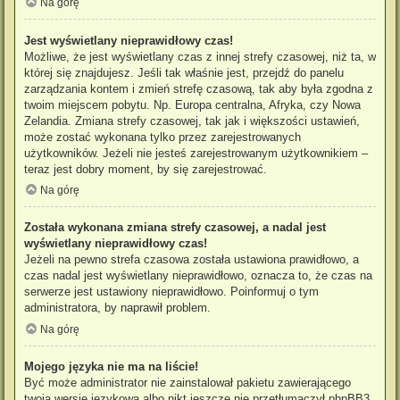
Na górę
Jest wyświetlany nieprawidłowy czas!
Możliwe, że jest wyświetlany czas z innej strefy czasowej, niż ta, w
której się znajdujesz. Jeśli tak właśnie jest, przejdź do panelu
zarządzania kontem i zmień strefę czasową, tak aby była zgodna z
twoim miejscem pobytu. Np. Europa centralna, Afryka, czy Nowa
Zelandia. Zmiana strefy czasowej, tak jak i większości ustawień,
może zostać wykonana tylko przez zarejestrowanych
użytkowników. Jeżeli nie jesteś zarejestrowanym użytkownikiem –
teraz jest dobry moment, by się zarejestrować.
Na górę
Została wykonana zmiana strefy czasowej, a nadal jest
wyświetlany nieprawidłowy czas!
Jeżeli na pewno strefa czasowa została ustawiona prawidłowo, a
czas nadal jest wyświetlany nieprawidłowo, oznacza to, że czas na
serwerze jest ustawiony nieprawidłowo. Poinformuj o tym
administratora, by naprawił problem.
Na górę
Mojego języka nie ma na liście!
Być może administrator nie zainstalował pakietu zawierającego
twoją wersję językową albo nikt jeszcze nie przetłumaczył phpBB3