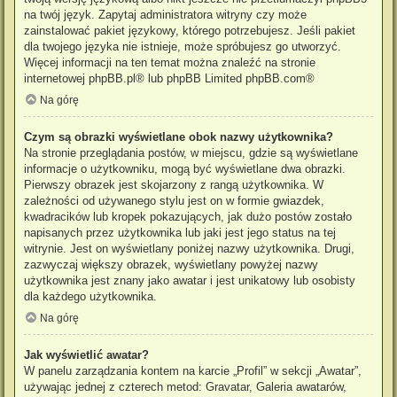
na twój język. Zapytaj administratora witryny czy może
zainstalować pakiet językowy, którego potrzebujesz. Jeśli pakiet
dla twojego języka nie istnieje, może spróbujesz go utworzyć.
Więcej informacji na ten temat można znaleźć na stronie
internetowej
phpBB.pl
® lub phpBB Limited
phpBB.com
®
Na górę
Czym są obrazki wyświetlane obok nazwy użytkownika?
Na stronie przeglądania postów, w miejscu, gdzie są wyświetlane
informacje o użytkowniku, mogą być wyświetlane dwa obrazki.
Pierwszy obrazek jest skojarzony z rangą użytkownika. W
zależności od używanego stylu jest on w formie gwiazdek,
kwadracików lub kropek pokazujących, jak dużo postów zostało
napisanych przez użytkownika lub jaki jest jego status na tej
witrynie. Jest on wyświetlany poniżej nazwy użytkownika. Drugi,
zazwyczaj większy obrazek, wyświetlany powyżej nazwy
użytkownika jest znany jako awatar i jest unikatowy lub osobisty
dla każdego użytkownika.
Na górę
Jak wyświetlić awatar?
W panelu zarządzania kontem na karcie „Profil” w sekcji „Awatar”,
używając jednej z czterech metod: Gravatar, Galeria awatarów,