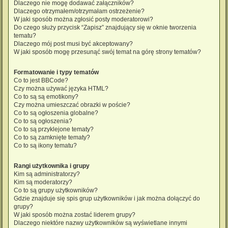
Dlaczego nie mogę dodawać załączników?
Dlaczego otrzymałem/otrzymałam ostrzeżenie?
W jaki sposób można zgłosić posty moderatorowi?
Do czego służy przycisk “Zapisz” znajdujący się w oknie tworzenia
tematu?
Dlaczego mój post musi być akceptowany?
W jaki sposób mogę przesunąć swój temat na górę strony tematów?
Formatowanie i typy tematów
Co to jest BBCode?
Czy można używać języka HTML?
Co to są są emotikony?
Czy można umieszczać obrazki w poście?
Co to są ogłoszenia globalne?
Co to są ogłoszenia?
Co to są przyklejone tematy?
Co to są zamknięte tematy?
Co to są ikony tematu?
Rangi użytkownika i grupy
Kim są administratorzy?
Kim są moderatorzy?
Co to są grupy użytkowników?
Gdzie znajduje się spis grup użytkowników i jak można dołączyć do
grupy?
W jaki sposób można zostać liderem grupy?
Dlaczego niektóre nazwy użytkowników są wyświetlane innymi