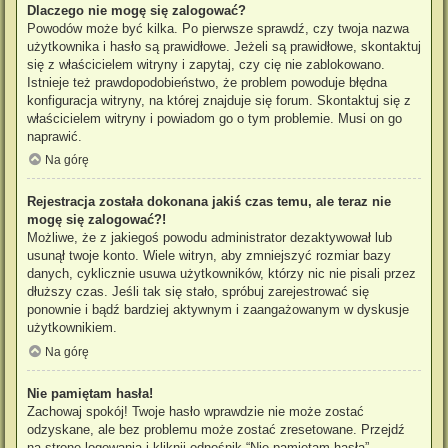
Dlaczego nie mogę się zalogować?
Powodów może być kilka. Po pierwsze sprawdź, czy twoja nazwa
użytkownika i hasło są prawidłowe. Jeżeli są prawidłowe, skontaktuj
się z właścicielem witryny i zapytaj, czy cię nie zablokowano.
Istnieje też prawdopodobieństwo, że problem powoduje błędna
konfiguracja witryny, na której znajduje się forum. Skontaktuj się z
właścicielem witryny i powiadom go o tym problemie. Musi on go
naprawić.
Na górę
Rejestracja została dokonana jakiś czas temu, ale teraz nie
mogę się zalogować?!
Możliwe, że z jakiegoś powodu administrator dezaktywował lub
usunął twoje konto. Wiele witryn, aby zmniejszyć rozmiar bazy
danych, cyklicznie usuwa użytkowników, którzy nic nie pisali przez
dłuższy czas. Jeśli tak się stało, spróbuj zarejestrować się
ponownie i bądź bardziej aktywnym i zaangażowanym w dyskusje
użytkownikiem.
Na górę
Nie pamiętam hasła!
Zachowaj spokój! Twoje hasło wprawdzie nie może zostać
odzyskane, ale bez problemu może zostać zresetowane. Przejdź
na stronę logowania i kliknij odnośnik “Nie pamiętam hasła”.