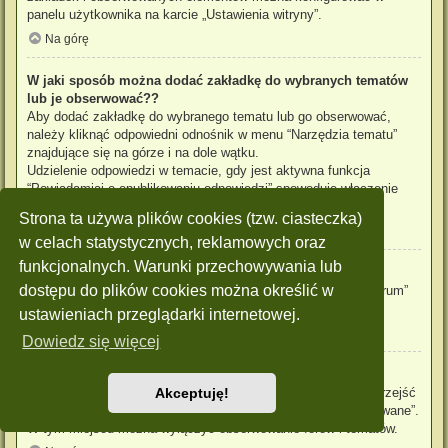
panelu użytkownika na karcie „Ustawienia witryny”.
Na górę
W jaki sposób można dodać zakładkę do wybranych tematów
lub je obserwować??
Aby dodać zakładkę do wybranego tematu lub go obserwować,
należy kliknąć odpowiedni odnośnik w menu “Narzędzia tematu”
znajdujące się na górze i na dole wątku.
Udzielenie odpowiedzi w temacie, gdy jest aktywna funkcja
“Powiadamiaj o opublikowaniu odpowiedzi” spowoduje włączenie
obserwowania tematu.
Strona ta używa plików cookies (tzw. ciasteczka)
Na górę
w celach statystycznych, reklamowych oraz
funkcjonalnych. Warunki przechowywania lub
Jak obserwować wybrane forum?
dostępu do plików cookies można określić w
Aby obserwować wybrane forum, należy kliknąć „Obserwuj forum”
znajdujący się na dole strony.
ustawieniach przeglądarki internetowej.
Na górę
Dowiedz się więcej
W jaki sposób usunąć obserwowanie forum, tematu?
Aby wyłączyć funkcję obserwowania forum, tematu, należy przejść
Akceptuję!
do panelu zarządzania kontem i następnie do karty “Obserwowane”.
W tym miejscu można wyłączyć obserwowanie forów i tematów.