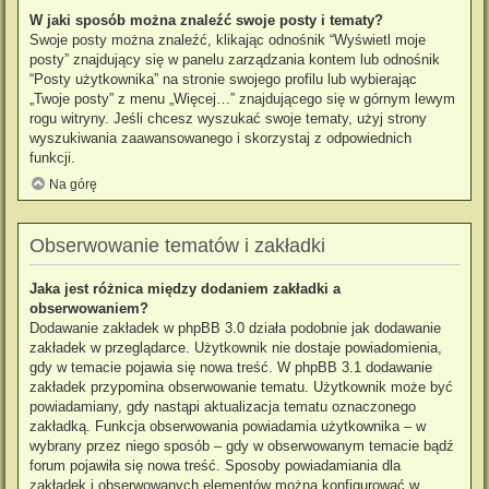
W jaki sposób można znaleźć swoje posty i tematy?
Swoje posty można znaleźć, klikając odnośnik “Wyświetl moje
posty” znajdujący się w panelu zarządzania kontem lub odnośnik
“Posty użytkownika” na stronie swojego profilu lub wybierając
„Twoje posty” z menu „Więcej…” znajdującego się w górnym lewym
rogu witryny. Jeśli chcesz wyszukać swoje tematy, użyj strony
wyszukiwania zaawansowanego i skorzystaj z odpowiednich
funkcji.
Na górę
Obserwowanie tematów i zakładki
Jaka jest różnica między dodaniem zakładki a
obserwowaniem?
Dodawanie zakładek w phpBB 3.0 działa podobnie jak dodawanie
zakładek w przeglądarce. Użytkownik nie dostaje powiadomienia,
gdy w temacie pojawia się nowa treść. W phpBB 3.1 dodawanie
zakładek przypomina obserwowanie tematu. Użytkownik może być
powiadamiany, gdy nastąpi aktualizacja tematu oznaczonego
zakładką. Funkcja obserwowania powiadamia użytkownika – w
wybrany przez niego sposób – gdy w obserwowanym temacie bądź
forum pojawiła się nowa treść. Sposoby powiadamiania dla
zakładek i obserwowanych elementów można konfigurować w