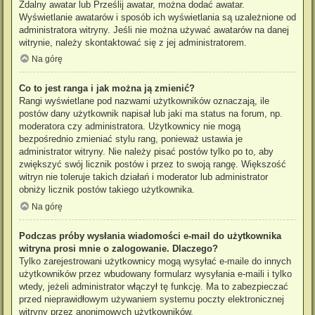
Zdalny awatar lub Prześlij awatar, można dodać awatar.
Wyświetlanie awatarów i sposób ich wyświetlania są uzależnione od
administratora witryny. Jeśli nie można używać awatarów na danej
witrynie, należy skontaktować się z jej administratorem.
Na górę
Co to jest ranga i jak można ją zmienić?
Rangi wyświetlane pod nazwami użytkowników oznaczają, ile
postów dany użytkownik napisał lub jaki ma status na forum, np.
moderatora czy administratora. Użytkownicy nie mogą
bezpośrednio zmieniać stylu rang, ponieważ ustawia je
administrator witryny. Nie należy pisać postów tylko po to, aby
zwiększyć swój licznik postów i przez to swoją rangę. Większość
witryn nie toleruje takich działań i moderator lub administrator
obniży licznik postów takiego użytkownika.
Na górę
Podczas próby wysłania wiadomości e-mail do użytkownika
witryna prosi mnie o zalogowanie. Dlaczego?
Tylko zarejestrowani użytkownicy mogą wysyłać e-maile do innych
użytkowników przez wbudowany formularz wysyłania e-maili i tylko
wtedy, jeżeli administrator włączył tę funkcję. Ma to zabezpieczać
przed nieprawidłowym używaniem systemu poczty elektronicznej
witryny przez anonimowych użytkowników.