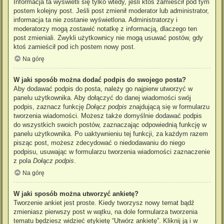
Informacja ta wyświetli się tylko wtedy, jeśli ktoś zamieścił pod tym
postem kolejny post. Jeśli post zmienił moderator lub administrator,
informacja ta nie zostanie wyświetlona. Administratorzy i
moderatorzy mogą zostawić notatkę z informacją, dlaczego ten
post zmieniali. Zwykli użytkownicy nie mogą usuwać postów, gdy
ktoś zamieścił pod ich postem nowy post.
Na górę
W jaki sposób można dodać podpis do swojego posta?
Aby dodawać podpis do posta, należy go najpierw utworzyć w
panelu użytkownika. Aby dołączyć do danej wiadomości swój
podpis, zaznacz funkcję
Dołącz podpis
znajdującą się w formularzu
tworzenia wiadomości. Możesz także domyślnie dodawać podpis
do wszystkich swoich postów, zaznaczając odpowiednią funkcję w
panelu użytkownika. Po uaktywnieniu tej funkcji, za każdym razem
pisząc post, możesz zdecydować o niedodawaniu do niego
podpisu, usuwając w formularzu tworzenia wiadomości zaznaczenie
z pola
Dołącz podpis
.
Na górę
W jaki sposób można utworzyć ankietę?
Tworzenie ankiet jest proste. Kiedy tworzysz nowy temat bądź
zmieniasz pierwszy post w wątku, na dole formularza tworzenia
tematu będziesz widzieć etykietę “Utwórz ankietę”. Kliknij ją i w