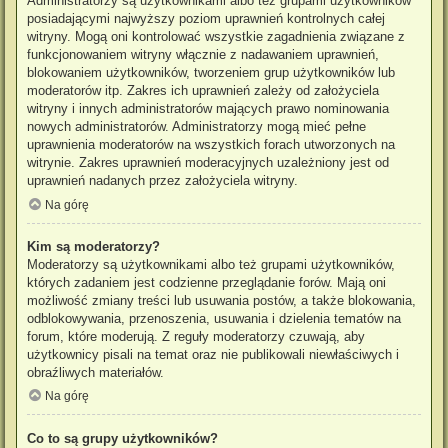
Administratorzy są użytkownikami albo też grupami użytkowników
posiadającymi najwyższy poziom uprawnień kontrolnych całej
witryny. Mogą oni kontrolować wszystkie zagadnienia związane z
funkcjonowaniem witryny włącznie z nadawaniem uprawnień,
blokowaniem użytkowników, tworzeniem grup użytkowników lub
moderatorów itp. Zakres ich uprawnień zależy od założyciela
witryny i innych administratorów mających prawo nominowania
nowych administratorów. Administratorzy mogą mieć pełne
uprawnienia moderatorów na wszystkich forach utworzonych na
witrynie. Zakres uprawnień moderacyjnych uzależniony jest od
uprawnień nadanych przez założyciela witryny.
Na górę
Kim są moderatorzy?
Moderatorzy są użytkownikami albo też grupami użytkowników,
których zadaniem jest codzienne przeglądanie forów. Mają oni
możliwość zmiany treści lub usuwania postów, a także blokowania,
odblokowywania, przenoszenia, usuwania i dzielenia tematów na
forum, które moderują. Z reguły moderatorzy czuwają, aby
użytkownicy pisali na temat oraz nie publikowali niewłaściwych i
obraźliwych materiałów.
Na górę
Co to są grupy użytkowników?