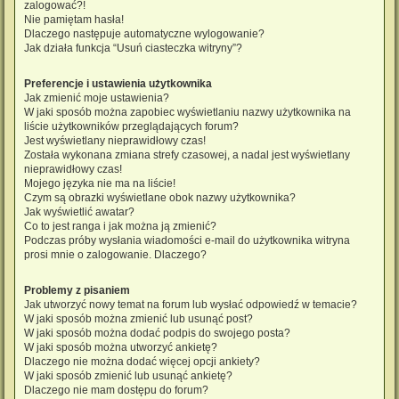
zalogować?!
Nie pamiętam hasła!
Dlaczego następuje automatyczne wylogowanie?
Jak działa funkcja “Usuń ciasteczka witryny”?
Preferencje i ustawienia użytkownika
Jak zmienić moje ustawienia?
W jaki sposób można zapobiec wyświetlaniu nazwy użytkownika na
liście użytkowników przeglądających forum?
Jest wyświetlany nieprawidłowy czas!
Została wykonana zmiana strefy czasowej, a nadal jest wyświetlany
nieprawidłowy czas!
Mojego języka nie ma na liście!
Czym są obrazki wyświetlane obok nazwy użytkownika?
Jak wyświetlić awatar?
Co to jest ranga i jak można ją zmienić?
Podczas próby wysłania wiadomości e-mail do użytkownika witryna
prosi mnie o zalogowanie. Dlaczego?
Problemy z pisaniem
Jak utworzyć nowy temat na forum lub wysłać odpowiedź w temacie?
W jaki sposób można zmienić lub usunąć post?
W jaki sposób można dodać podpis do swojego posta?
W jaki sposób można utworzyć ankietę?
Dlaczego nie można dodać więcej opcji ankiety?
W jaki sposób zmienić lub usunąć ankietę?
Dlaczego nie mam dostępu do forum?