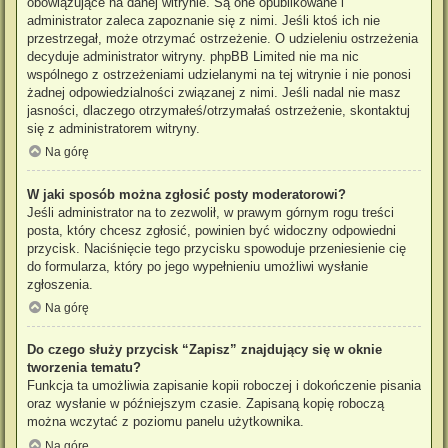
obowiązujące na danej witrynie. Są one opublikowane i
administrator zaleca zapoznanie się z nimi. Jeśli ktoś ich nie
przestrzegał, może otrzymać ostrzeżenie. O udzieleniu ostrzeżenia
decyduje administrator witryny. phpBB Limited nie ma nic
wspólnego z ostrzeżeniami udzielanymi na tej witrynie i nie ponosi
żadnej odpowiedzialności związanej z nimi. Jeśli nadal nie masz
jasności, dlaczego otrzymałeś/otrzymałaś ostrzeżenie, skontaktuj
się z administratorem witryny.
Na górę
W jaki sposób można zgłosić posty moderatorowi?
Jeśli administrator na to zezwolił, w prawym górnym rogu treści
posta, który chcesz zgłosić, powinien być widoczny odpowiedni
przycisk. Naciśnięcie tego przycisku spowoduje przeniesienie cię
do formularza, który po jego wypełnieniu umożliwi wysłanie
zgłoszenia.
Na górę
Do czego służy przycisk “Zapisz” znajdujący się w oknie
tworzenia tematu?
Funkcja ta umożliwia zapisanie kopii roboczej i dokończenie pisania
oraz wysłanie w późniejszym czasie. Zapisaną kopię roboczą
można wczytać z poziomu panelu użytkownika.
Na górę