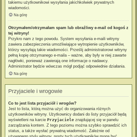
takiemu użytkownikowi wysyłania jakichkolwiek prywatnych
wiadomości.
Na górę
Otrzymałem/otrzymałam spam lub obraźliwy e-mail od kogoś z
tej witryny!
Przykro nam z tego powodu. System wysyłania e-maili witryny
zawiera zabezpieczenia umożliwiające wytropienie użytkowników,
którzy wysyłają takie wiadomości. Prześlij administratorowi witryny
pełną kopię otrzymanego e-maila – ważne, aby były w niej zawarte
nagłówki, ponieważ zawierają one informacje o nadawcy.
Administrator będzie wówczas mógł podjąć odpowiednie działania.
Na górę
Przyjaciele i wrogowie
Co to jest lista przyjaciół i wrogów?
Jest to lista, którą można użyć do organizowania różnych
użytkowników witryny. Użytkownicy dodani do listy przyjaciół będą
wyświetleni na karcie
Przyjaciele
znajdującej się w panelu
zarządzania kontem. Z tego poziomu można szybko sprawdzić ich
status, a także wysłać prywatną wiadomość. Zależnie od
używanego stylu witryny, posty tych użytkowników mogą być