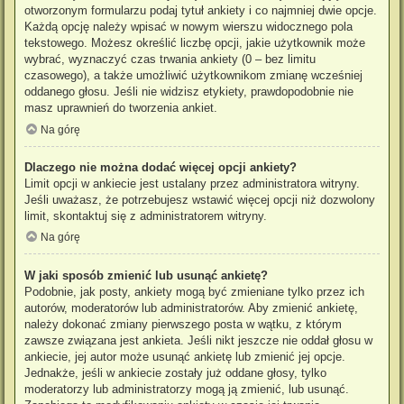
otworzonym formularzu podaj tytuł ankiety i co najmniej dwie opcje.
Każdą opcję należy wpisać w nowym wierszu widocznego pola
tekstowego. Możesz określić liczbę opcji, jakie użytkownik może
wybrać, wyznaczyć czas trwania ankiety (0 – bez limitu
czasowego), a także umożliwić użytkownikom zmianę wcześniej
oddanego głosu. Jeśli nie widzisz etykiety, prawdopodobnie nie
masz uprawnień do tworzenia ankiet.
Na górę
Dlaczego nie można dodać więcej opcji ankiety?
Limit opcji w ankiecie jest ustalany przez administratora witryny.
Jeśli uważasz, że potrzebujesz wstawić więcej opcji niż dozwolony
limit, skontaktuj się z administratorem witryny.
Na górę
W jaki sposób zmienić lub usunąć ankietę?
Podobnie, jak posty, ankiety mogą być zmieniane tylko przez ich
autorów, moderatorów lub administratorów. Aby zmienić ankietę,
należy dokonać zmiany pierwszego posta w wątku, z którym
zawsze związana jest ankieta. Jeśli nikt jeszcze nie oddał głosu w
ankiecie, jej autor może usunąć ankietę lub zmienić jej opcje.
Jednakże, jeśli w ankiecie zostały już oddane głosy, tylko
moderatorzy lub administratorzy mogą ją zmienić, lub usunąć.