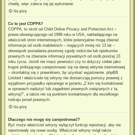
chwilę, więc zaleca się jej wykonanie.
Na górę
Co to jest COPPA?
COPPA, to skrót od Child Online Privacy and Protection Act –
prawa obowiązującego od 1998 roku w USA, nakładającego na
właścicieli stron internetowych, które potencjalnie mogą zbierać
informacje od osób małoletnich – mających mniej niż 13 lat –
obowiązek posiadania pisemnej zgody rodziców lub opiekunów
prawnych na zbieranie informacji prywatnych od osób poniżej 13
roku życia. Jeżeli nie masz pewności czy to dotyczy ciebie jako
kogoś próbującego zarejestrować się na danej witrynie internetowej
– skontaktuj się z prawnikiem, by uzyskać wyjaśnienie. phpBB
Limited i właściciele tej witryny nie dostarczają pomocy prawnej z
wyjątkiem przypadku opisanego w pytaniu „Z kim się kontaktować
w sprawach nadużyć lub zagadnień prawnych związanych z tą
witryną?”, a także nie są punktem kontaktowym dla wszelkiego
rodzaju porad prawnych.
Na górę
Dlaczego nie mogę się zarejestrować?
Być może właściciel witryny wyłączył funkcję rejestracji, aby nie
rejestrowały się nowe osoby. Właściciel witryny mógł także