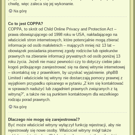
chwilę, więc zaleca się jej wykonanie.
Na górę
Co to jest COPPA?
COPPA, to skrót od Child Online Privacy and Protection Act –
prawa obowiązującego od 1998 roku w USA, nakładającego na
właścicieli stron internetowych, które potencjalnie mogą zbierać
informacje od osób małoletnich – mających mniej niż 13 lat –
obowiązek posiadania pisemnej zgody rodziców lub opiekunów
prawnych na zbieranie informacji prywatnych od osób poniżej 13
roku życia. Jeżeli nie masz pewności czy to dotyczy ciebie jako
kogoś próbującego zarejestrować się na danej witrynie internetowej
– skontaktuj się z prawnikiem, by uzyskać wyjaśnienie. phpBB
Limited i właściciele tej witryny nie dostarczają pomocy prawnej z
wyjątkiem przypadku opisanego w pytaniu „Z kim się kontaktować
w sprawach nadużyć lub zagadnień prawnych związanych z tą
witryną?”, a także nie są punktem kontaktowym dla wszelkiego
rodzaju porad prawnych.
Na górę
Dlaczego nie mogę się zarejestrować?
Być może właściciel witryny wyłączył funkcję rejestracji, aby nie
rejestrowały się nowe osoby. Właściciel witryny mógł także