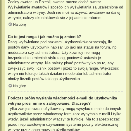
Zdalny awatar lub Prześlij awatar, można dodać awatar.
Wyświetlanie awatarów i sposób ich wyświetlania są uzależnione od
administratora witryny. Jeśli nie można używać awatarów na danej
witrynie, należy skontaktować się z jej administratorem.
Na górę
Co to jest ranga i jak można ją zmienić?
Rangi wyświetlane pod nazwami użytkowników oznaczają, ile
postów dany użytkownik napisał lub jaki ma status na forum, np.
moderatora czy administratora. Użytkownicy nie mogą
bezpośrednio zmieniać stylu rang, ponieważ ustawia je
administrator witryny. Nie należy pisać postów tylko po to, aby
zwiększyć swój licznik postów i przez to swoją rangę. Większość
witryn nie toleruje takich działań i moderator lub administrator
obniży licznik postów takiego użytkownika.
Na górę
Podczas próby wysłania wiadomości e-mail do użytkownika
witryna prosi mnie o zalogowanie. Dlaczego?
Tylko zarejestrowani użytkownicy mogą wysyłać e-maile do innych
użytkowników przez wbudowany formularz wysyłania e-maili i tylko
wtedy, jeżeli administrator włączył tę funkcję. Ma to zabezpieczać
przed nieprawidłowym używaniem systemu poczty elektronicznej
witryny przez anonimowych użytkowników.