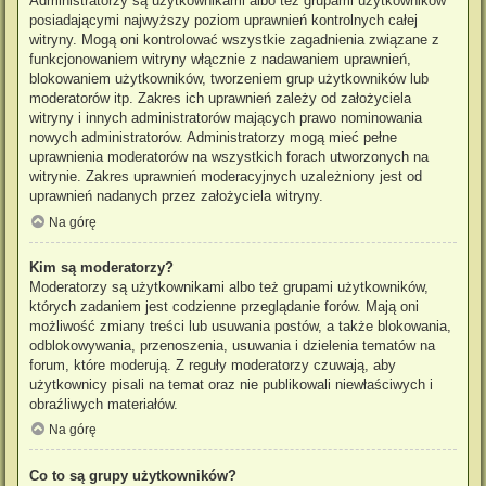
Administratorzy są użytkownikami albo też grupami użytkowników
posiadającymi najwyższy poziom uprawnień kontrolnych całej
witryny. Mogą oni kontrolować wszystkie zagadnienia związane z
funkcjonowaniem witryny włącznie z nadawaniem uprawnień,
blokowaniem użytkowników, tworzeniem grup użytkowników lub
moderatorów itp. Zakres ich uprawnień zależy od założyciela
witryny i innych administratorów mających prawo nominowania
nowych administratorów. Administratorzy mogą mieć pełne
uprawnienia moderatorów na wszystkich forach utworzonych na
witrynie. Zakres uprawnień moderacyjnych uzależniony jest od
uprawnień nadanych przez założyciela witryny.
Na górę
Kim są moderatorzy?
Moderatorzy są użytkownikami albo też grupami użytkowników,
których zadaniem jest codzienne przeglądanie forów. Mają oni
możliwość zmiany treści lub usuwania postów, a także blokowania,
odblokowywania, przenoszenia, usuwania i dzielenia tematów na
forum, które moderują. Z reguły moderatorzy czuwają, aby
użytkownicy pisali na temat oraz nie publikowali niewłaściwych i
obraźliwych materiałów.
Na górę
Co to są grupy użytkowników?