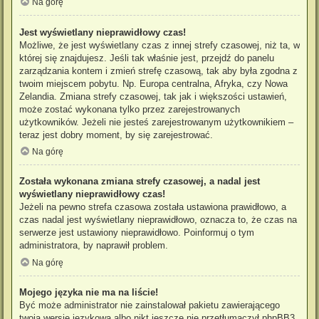
Na górę
Jest wyświetlany nieprawidłowy czas!
Możliwe, że jest wyświetlany czas z innej strefy czasowej, niż ta, w
której się znajdujesz. Jeśli tak właśnie jest, przejdź do panelu
zarządzania kontem i zmień strefę czasową, tak aby była zgodna z
twoim miejscem pobytu. Np. Europa centralna, Afryka, czy Nowa
Zelandia. Zmiana strefy czasowej, tak jak i większości ustawień,
może zostać wykonana tylko przez zarejestrowanych
użytkowników. Jeżeli nie jesteś zarejestrowanym użytkownikiem –
teraz jest dobry moment, by się zarejestrować.
Na górę
Została wykonana zmiana strefy czasowej, a nadal jest
wyświetlany nieprawidłowy czas!
Jeżeli na pewno strefa czasowa została ustawiona prawidłowo, a
czas nadal jest wyświetlany nieprawidłowo, oznacza to, że czas na
serwerze jest ustawiony nieprawidłowo. Poinformuj o tym
administratora, by naprawił problem.
Na górę
Mojego języka nie ma na liście!
Być może administrator nie zainstalował pakietu zawierającego
twoją wersję językową albo nikt jeszcze nie przetłumaczył phpBB3