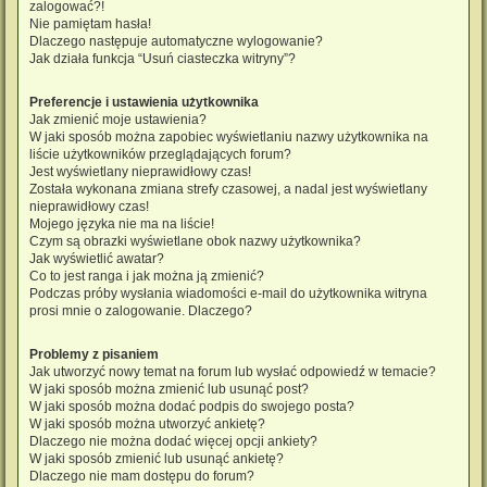
zalogować?!
Nie pamiętam hasła!
Dlaczego następuje automatyczne wylogowanie?
Jak działa funkcja “Usuń ciasteczka witryny”?
Preferencje i ustawienia użytkownika
Jak zmienić moje ustawienia?
W jaki sposób można zapobiec wyświetlaniu nazwy użytkownika na
liście użytkowników przeglądających forum?
Jest wyświetlany nieprawidłowy czas!
Została wykonana zmiana strefy czasowej, a nadal jest wyświetlany
nieprawidłowy czas!
Mojego języka nie ma na liście!
Czym są obrazki wyświetlane obok nazwy użytkownika?
Jak wyświetlić awatar?
Co to jest ranga i jak można ją zmienić?
Podczas próby wysłania wiadomości e-mail do użytkownika witryna
prosi mnie o zalogowanie. Dlaczego?
Problemy z pisaniem
Jak utworzyć nowy temat na forum lub wysłać odpowiedź w temacie?
W jaki sposób można zmienić lub usunąć post?
W jaki sposób można dodać podpis do swojego posta?
W jaki sposób można utworzyć ankietę?
Dlaczego nie można dodać więcej opcji ankiety?
W jaki sposób zmienić lub usunąć ankietę?
Dlaczego nie mam dostępu do forum?