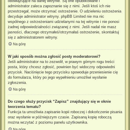
obowiązujące na danej witrynie. Są one opublikowane i
administrator zaleca zapoznanie się z nimi. Jeśli ktoś ich nie
przestrzegał, może otrzymać ostrzeżenie. O udzieleniu ostrzeżenia
decyduje administrator witryny. phpBB Limited nie ma nic
wspólnego z ostrzeżeniami udzielanymi na tej witrynie i nie ponosi
żadnej odpowiedzialności związanej z nimi. Jeśli nadal nie masz
jasności, dlaczego otrzymałeś/otrzymałaś ostrzeżenie, skontaktuj
się z administratorem witryny.
Na górę
W jaki sposób można zgłosić posty moderatorowi?
Jeśli administrator na to zezwolił, w prawym górnym rogu treści
posta, który chcesz zgłosić, powinien być widoczny odpowiedni
przycisk. Naciśnięcie tego przycisku spowoduje przeniesienie cię
do formularza, który po jego wypełnieniu umożliwi wysłanie
zgłoszenia.
Na górę
Do czego służy przycisk “Zapisz” znajdujący się w oknie
tworzenia tematu?
Funkcja ta umożliwia zapisanie kopii roboczej i dokończenie pisania
oraz wysłanie w późniejszym czasie. Zapisaną kopię roboczą
można wczytać z poziomu panelu użytkownika.
Na górę