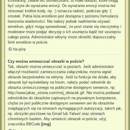
Emotikony, zwane też uśmieszkami, to małe obrazki, które mogą
być użyte do wyrażania emocji. Do wyrażania emocji można też
stosować krótkie kody, np. :) oznacza radość, podczas gdy :(
smutek. Pełna lista emotikon jest dostępna z poziomu formularza
tworzenia wiadomości. Nie należy jednak nadmiernie używać
emotikon, gdyż mogą spowodować, że post stanie się nieczytelny i
moderator może podjąć decyzję o ich usunięciu bądź też usunięciu
całego posta. Administrator witryny może określić dopuszczalny
limit emotikon w poście.
Na górę
Czy można umieszczać obrazki w poście?
Tak, obrazki można umieszczać w postach. Jeśli administrator
włączył możliwość zamieszczania załączników, można wgrać
obrazek bezpośrednio na witrynę. Jeśli ta funkcja nie działa, aby
obrazek był wyświetlany na forum, należy podać odnośnik do
obrazka umieszczonego na publicznie dostępnym serwerze, np.
http://www.jakas_strona.com/moj_obrazek.gif. Nie można podawać
odnośników do obrazków zapisanych na prywatnym komputerze,
chyba że jest publicznie dostępnym serwerem ani do obrazków
znajdujących się na stronach wymagających autoryzacji, takich jak,
np. skrzynki pocztowe na Gmail lub Yahoo! oraz stronach
chronionych hasłem. Aby umieścić obrazek w poście, użyj
znacznika BBCode
[img]
.