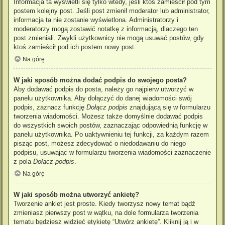
Informacja ta wyświetli się tylko wtedy, jeśli ktoś zamieścił pod tym
postem kolejny post. Jeśli post zmienił moderator lub administrator,
informacja ta nie zostanie wyświetlona. Administratorzy i
moderatorzy mogą zostawić notatkę z informacją, dlaczego ten
post zmieniali. Zwykli użytkownicy nie mogą usuwać postów, gdy
ktoś zamieścił pod ich postem nowy post.
Na górę
W jaki sposób można dodać podpis do swojego posta?
Aby dodawać podpis do posta, należy go najpierw utworzyć w
panelu użytkownika. Aby dołączyć do danej wiadomości swój
podpis, zaznacz funkcję
Dołącz podpis
znajdującą się w formularzu
tworzenia wiadomości. Możesz także domyślnie dodawać podpis
do wszystkich swoich postów, zaznaczając odpowiednią funkcję w
panelu użytkownika. Po uaktywnieniu tej funkcji, za każdym razem
pisząc post, możesz zdecydować o niedodawaniu do niego
podpisu, usuwając w formularzu tworzenia wiadomości zaznaczenie
z pola
Dołącz podpis
.
Na górę
W jaki sposób można utworzyć ankietę?
Tworzenie ankiet jest proste. Kiedy tworzysz nowy temat bądź
zmieniasz pierwszy post w wątku, na dole formularza tworzenia
tematu będziesz widzieć etykietę “Utwórz ankietę”. Kliknij ją i w