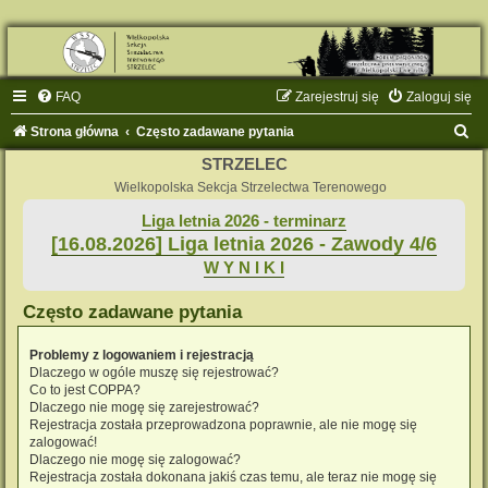
FAQ
Zarejestruj się
Zaloguj się
S
Strona główna
Często zadawane pytania
z
STRZELEC
u
Wielkopolska Sekcja Strzelectwa Terenowego
k
Liga letnia 2026 - terminarz
[16.08.2026] Liga letnia 2026 - Zawody 4/6
a
W Y N I K I
j
Często zadawane pytania
Problemy z logowaniem i rejestracją
Dlaczego w ogóle muszę się rejestrować?
Co to jest COPPA?
Dlaczego nie mogę się zarejestrować?
Rejestracja została przeprowadzona poprawnie, ale nie mogę się
zalogować!
Dlaczego nie mogę się zalogować?
Rejestracja została dokonana jakiś czas temu, ale teraz nie mogę się