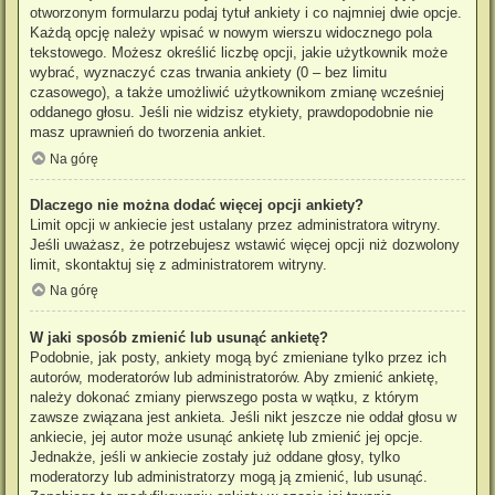
otworzonym formularzu podaj tytuł ankiety i co najmniej dwie opcje.
Każdą opcję należy wpisać w nowym wierszu widocznego pola
tekstowego. Możesz określić liczbę opcji, jakie użytkownik może
wybrać, wyznaczyć czas trwania ankiety (0 – bez limitu
czasowego), a także umożliwić użytkownikom zmianę wcześniej
oddanego głosu. Jeśli nie widzisz etykiety, prawdopodobnie nie
masz uprawnień do tworzenia ankiet.
Na górę
Dlaczego nie można dodać więcej opcji ankiety?
Limit opcji w ankiecie jest ustalany przez administratora witryny.
Jeśli uważasz, że potrzebujesz wstawić więcej opcji niż dozwolony
limit, skontaktuj się z administratorem witryny.
Na górę
W jaki sposób zmienić lub usunąć ankietę?
Podobnie, jak posty, ankiety mogą być zmieniane tylko przez ich
autorów, moderatorów lub administratorów. Aby zmienić ankietę,
należy dokonać zmiany pierwszego posta w wątku, z którym
zawsze związana jest ankieta. Jeśli nikt jeszcze nie oddał głosu w
ankiecie, jej autor może usunąć ankietę lub zmienić jej opcje.
Jednakże, jeśli w ankiecie zostały już oddane głosy, tylko
moderatorzy lub administratorzy mogą ją zmienić, lub usunąć.