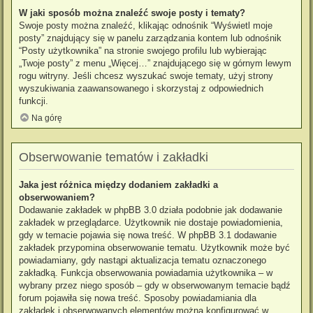
W jaki sposób można znaleźć swoje posty i tematy?
Swoje posty można znaleźć, klikając odnośnik “Wyświetl moje
posty” znajdujący się w panelu zarządzania kontem lub odnośnik
“Posty użytkownika” na stronie swojego profilu lub wybierając
„Twoje posty” z menu „Więcej…” znajdującego się w górnym lewym
rogu witryny. Jeśli chcesz wyszukać swoje tematy, użyj strony
wyszukiwania zaawansowanego i skorzystaj z odpowiednich
funkcji.
Na górę
Obserwowanie tematów i zakładki
Jaka jest różnica między dodaniem zakładki a
obserwowaniem?
Dodawanie zakładek w phpBB 3.0 działa podobnie jak dodawanie
zakładek w przeglądarce. Użytkownik nie dostaje powiadomienia,
gdy w temacie pojawia się nowa treść. W phpBB 3.1 dodawanie
zakładek przypomina obserwowanie tematu. Użytkownik może być
powiadamiany, gdy nastąpi aktualizacja tematu oznaczonego
zakładką. Funkcja obserwowania powiadamia użytkownika – w
wybrany przez niego sposób – gdy w obserwowanym temacie bądź
forum pojawiła się nowa treść. Sposoby powiadamiania dla
zakładek i obserwowanych elementów można konfigurować w