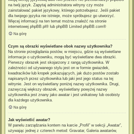
na twój język. Zapytaj administratora witryny czy może
zainstalować pakiet językowy, którego potrzebujesz. Jeśli pakiet
dla twojego języka nie istnieje, może spróbujesz go utworzyć.
Więcej informacji na ten temat można znaleźć na stronie
internetowej
phpBB.pl
® lub phpBB Limited
phpBB.com
®
Na górę
Czym są obrazki wyświetlane obok nazwy użytkownika?
Na stronie przeglądania postów, w miejscu, gdzie są wyświetlane
informacje o użytkowniku, mogą być wyświetlane dwa obrazki.
Pierwszy obrazek jest skojarzony z rangą użytkownika. W
zależności od używanego stylu jest on w formie gwiazdek,
kwadracików lub kropek pokazujących, jak dużo postów zostało
napisanych przez użytkownika lub jaki jest jego status na tej
witrynie. Jest on wyświetlany poniżej nazwy użytkownika. Drugi,
zazwyczaj większy obrazek, wyświetlany powyżej nazwy
użytkownika jest znany jako awatar i jest unikatowy lub osobisty
dla każdego użytkownika.
Na górę
Jak wyświetlić awatar?
W panelu zarządzania kontem na karcie „Profil” w sekcji „Awatar”,
używając jednej z czterech metod: Gravatar, Galeria awatarów,