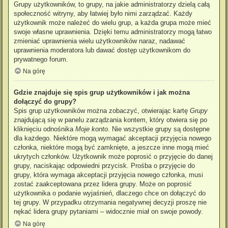
Grupy użytkowników, to grupy, na jakie administratorzy dzielą całą
społeczność witryny, aby łatwiej było nimi zarządzać. Każdy
użytkownik może należeć do wielu grup, a każda grupa może mieć
swoje własne uprawnienia. Dzięki temu administratorzy mogą łatwo
zmieniać uprawnienia wielu użytkowników naraz, nadawać
uprawnienia moderatora lub dawać dostęp użytkownikom do
prywatnego forum.
Na górę
Gdzie znajduje się spis grup użytkowników i jak można
dołączyć do grupy?
Spis grup użytkowników można zobaczyć, otwierając kartę
Grupy
znajdującą się w panelu zarządzania kontem, który otwiera się po
kliknięciu odnośnika
Moje konto
. Nie wszystkie grupy są dostępne
dla każdego. Niektóre mogą wymagać akceptacji przyjęcia nowego
członka, niektóre mogą być zamknięte, a jeszcze inne mogą mieć
ukrytych członków. Użytkownik może poprosić o przyjęcie do danej
grupy, naciskając odpowiedni przycisk. Prośba o przyjęcie do
grupy, która wymaga akceptacji przyjęcia nowego członka, musi
zostać zaakceptowana przez lidera grupy. Może on poprosić
użytkownika o podanie wyjaśnień, dlaczego chce on dołączyć do
tej grupy. W przypadku otrzymania negatywnej decyzji proszę nie
nękać lidera grupy pytaniami – widocznie miał on swoje powody.
Na górę