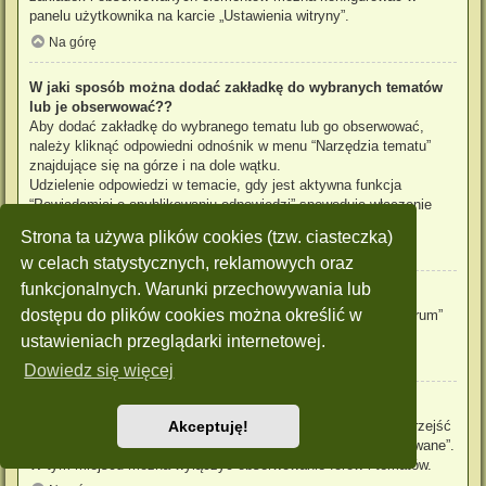
panelu użytkownika na karcie „Ustawienia witryny”.
Na górę
W jaki sposób można dodać zakładkę do wybranych tematów
lub je obserwować??
Aby dodać zakładkę do wybranego tematu lub go obserwować,
należy kliknąć odpowiedni odnośnik w menu “Narzędzia tematu”
znajdujące się na górze i na dole wątku.
Udzielenie odpowiedzi w temacie, gdy jest aktywna funkcja
“Powiadamiaj o opublikowaniu odpowiedzi” spowoduje włączenie
obserwowania tematu.
Strona ta używa plików cookies (tzw. ciasteczka)
Na górę
w celach statystycznych, reklamowych oraz
funkcjonalnych. Warunki przechowywania lub
Jak obserwować wybrane forum?
dostępu do plików cookies można określić w
Aby obserwować wybrane forum, należy kliknąć „Obserwuj forum”
znajdujący się na dole strony.
ustawieniach przeglądarki internetowej.
Na górę
Dowiedz się więcej
W jaki sposób usunąć obserwowanie forum, tematu?
Aby wyłączyć funkcję obserwowania forum, tematu, należy przejść
Akceptuję!
do panelu zarządzania kontem i następnie do karty “Obserwowane”.
W tym miejscu można wyłączyć obserwowanie forów i tematów.