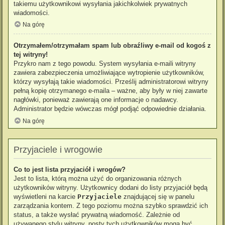
takiemu użytkownikowi wysyłania jakichkolwiek prywatnych
wiadomości.
Na górę
Otrzymałem/otrzymałam spam lub obraźliwy e-mail od kogoś z
tej witryny!
Przykro nam z tego powodu. System wysyłania e-maili witryny
zawiera zabezpieczenia umożliwiające wytropienie użytkowników,
którzy wysyłają takie wiadomości. Prześlij administratorowi witryny
pełną kopię otrzymanego e-maila – ważne, aby były w niej zawarte
nagłówki, ponieważ zawierają one informacje o nadawcy.
Administrator będzie wówczas mógł podjąć odpowiednie działania.
Na górę
Przyjaciele i wrogowie
Co to jest lista przyjaciół i wrogów?
Jest to lista, którą można użyć do organizowania różnych
użytkowników witryny. Użytkownicy dodani do listy przyjaciół będą
wyświetleni na karcie
Przyjaciele
znajdującej się w panelu
zarządzania kontem. Z tego poziomu można szybko sprawdzić ich
status, a także wysłać prywatną wiadomość. Zależnie od
używanego stylu witryny, posty tych użytkowników mogą być