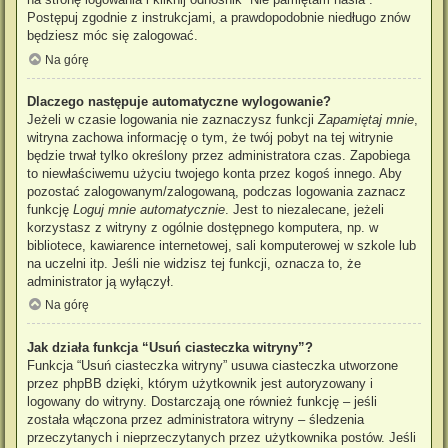
Postępuj zgodnie z instrukcjami, a prawdopodobnie niedługo znów
będziesz móc się zalogować.
Na górę
Dlaczego następuje automatyczne wylogowanie?
Jeżeli w czasie logowania nie zaznaczysz funkcji
Zapamiętaj mnie
,
witryna zachowa informację o tym, że twój pobyt na tej witrynie
będzie trwał tylko określony przez administratora czas. Zapobiega
to niewłaściwemu użyciu twojego konta przez kogoś innego. Aby
pozostać zalogowanym/zalogowaną, podczas logowania zaznacz
funkcję
Loguj mnie automatycznie
. Jest to niezalecane, jeżeli
korzystasz z witryny z ogólnie dostępnego komputera, np. w
bibliotece, kawiarence internetowej, sali komputerowej w szkole lub
na uczelni itp. Jeśli nie widzisz tej funkcji, oznacza to, że
administrator ją wyłączył.
Na górę
Jak działa funkcja “Usuń ciasteczka witryny”?
Funkcja “Usuń ciasteczka witryny” usuwa ciasteczka utworzone
przez phpBB dzięki, którym użytkownik jest autoryzowany i
logowany do witryny. Dostarczają one również funkcję – jeśli
została włączona przez administratora witryny – śledzenia
przeczytanych i nieprzeczytanych przez użytkownika postów. Jeśli