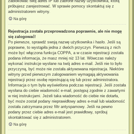
zablokować twój adres IP lub zabronił nazwy użytkownika, którą
próbujesz zarejestrować. W sprawie pomocy skontaktuj się z
administratorem witryny.
Na górę
Rejestracja została przeprowadzona poprawnie, ale nie mogę
się zalogować!
Po pierwsze, sprawdź swoją nazwę użytkownika i hasło. Jeśli są
poprawne, to wystąpiła jedna z dwóch przyczyn. Pierwszą z nich
może być włączona funkcja COPPA, a w czasie rejestracji została
podana informacja, że masz mniej niż 13 lat. Wówczas należy
wykonać instrukcje wysłane na twój adres e-mail. Jeśli nie to było
przyczyną, być może nie została aktywowana rejestracja. Niektóre
witryny przed pierwszym zalogowaniem wymagają aktywowania
rejestracji przez osobę rejestrującą się lub przez administratora.
Informacja o tym była wyświetlona podczas rejestracji. Jeśli została
wysłana do ciebie wiadomość e-mail, postępuj zgodnie z zawartymi
w niej instrukcjami. Jeżeli taka wiadomość do ciebie nie dotarła,
być może został podany nieprawidłowy adres e-mail lub wiadomość
została zatrzymana przez filtr antyspamowy. Jeśli na pewno
podany przez ciebie adres e-mail jest prawidłowy, spróbuj
skontaktować się z administratorem.
Na górę