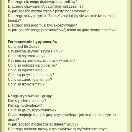
Dlaczego nie mogę dodawać załączników?
Dlaczego otrzymałem/otrzymałam ostrzeżenie?
W jaki sposób można zgłosić posty moderatorowi?
Do czego służy przycisk “Zapisz” znajdujący się w oknie tworzenia
tematu?
Dlaczego mój post musi być akceptowany?
W jaki sposób mogę przesunąć swój temat na górę strony tematów?
Formatowanie i typy tematów
Co to jest BBCode?
Czy można używać języka HTML?
Co to są są emotikony?
Czy można umieszczać obrazki w poście?
Co to są ogłoszenia globalne?
Co to są ogłoszenia?
Co to są przyklejone tematy?
Co to są zamknięte tematy?
Co to są ikony tematu?
Rangi użytkownika i grupy
Kim są administratorzy?
Kim są moderatorzy?
Co to są grupy użytkowników?
Gdzie znajduje się spis grup użytkowników i jak można dołączyć do
grupy?
W jaki sposób można zostać liderem grupy?
Dlaczego niektóre nazwy użytkowników są wyświetlane innymi