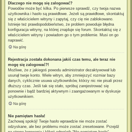
Dlaczego nie mogę się zalogować?
Powodów może być kilka. Po pierwsze sprawdź, czy twoja nazwa
użytkownika i hasło są prawidłowe. Jeżeli są prawidłowe, skontaktuj
się z właścicielem witryny i zapytaj, czy cię nie zablokowano.
Istnieje też prawdopodobieństwo, że problem powoduje błędna
konfiguracja witryny, na której znajduje się forum. Skontaktuj się z
właścicielem witryny i powiadom go o tym problemie. Musi on go
naprawić.
Na górę
Rejestracja została dokonana jakiś czas temu, ale teraz nie
mogę się zalogować?!
Możliwe, że z jakiegoś powodu administrator dezaktywował lub
usunął twoje konto. Wiele witryn, aby zmniejszyć rozmiar bazy
danych, cyklicznie usuwa użytkowników, którzy nic nie pisali przez
dłuższy czas. Jeśli tak się stało, spróbuj zarejestrować się
ponownie i bądź bardziej aktywnym i zaangażowanym w dyskusje
użytkownikiem.
Na górę
Nie pamiętam hasła!
Zachowaj spokój! Twoje hasło wprawdzie nie może zostać
odzyskane, ale bez problemu może zostać zresetowane. Przejdź
na stronę logowania i kliknij odnośnik “Nie pamiętam hasła”.