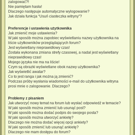
zalogować?!
Nie pamiętam hasła!
Dlaczego następuje automatyczne wylogowanie?
Jak działa funkcja “Usuń ciasteczka witryny”?
Preferencje i ustawienia użytkownika
Jak zmienić moje ustawienia?
W jaki sposób można zapobiec wyświetlaniu nazwy użytkownika na
liście użytkowników przeglądających forum?
Jest wyświetlany nieprawidłowy czas!
Została wykonana zmiana strefy czasowej, a nadal jest wyświetlany
nieprawidłowy czas!
Mojego języka nie ma na liście!
Czym są obrazki wyświetlane obok nazwy użytkownika?
Jak wyświetlić awatar?
Co to jest ranga i jak można ją zmienić?
Podczas próby wysłania wiadomości e-mail do użytkownika witryna
prosi mnie o zalogowanie. Dlaczego?
Problemy z pisaniem
Jak utworzyć nowy temat na forum lub wysłać odpowiedź w temacie?
W jaki sposób można zmienić lub usunąć post?
W jaki sposób można dodać podpis do swojego posta?
W jaki sposób można utworzyć ankietę?
Dlaczego nie można dodać więcej opcji ankiety?
W jaki sposób zmienić lub usunąć ankietę?
Dlaczego nie mam dostępu do forum?