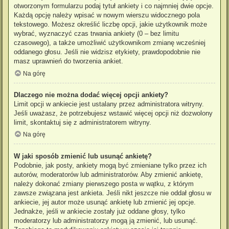
otworzonym formularzu podaj tytuł ankiety i co najmniej dwie opcje.
Każdą opcję należy wpisać w nowym wierszu widocznego pola
tekstowego. Możesz określić liczbę opcji, jakie użytkownik może
wybrać, wyznaczyć czas trwania ankiety (0 – bez limitu
czasowego), a także umożliwić użytkownikom zmianę wcześniej
oddanego głosu. Jeśli nie widzisz etykiety, prawdopodobnie nie
masz uprawnień do tworzenia ankiet.
Na górę
Dlaczego nie można dodać więcej opcji ankiety?
Limit opcji w ankiecie jest ustalany przez administratora witryny.
Jeśli uważasz, że potrzebujesz wstawić więcej opcji niż dozwolony
limit, skontaktuj się z administratorem witryny.
Na górę
W jaki sposób zmienić lub usunąć ankietę?
Podobnie, jak posty, ankiety mogą być zmieniane tylko przez ich
autorów, moderatorów lub administratorów. Aby zmienić ankietę,
należy dokonać zmiany pierwszego posta w wątku, z którym
zawsze związana jest ankieta. Jeśli nikt jeszcze nie oddał głosu w
ankiecie, jej autor może usunąć ankietę lub zmienić jej opcje.
Jednakże, jeśli w ankiecie zostały już oddane głosy, tylko
moderatorzy lub administratorzy mogą ją zmienić, lub usunąć.