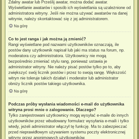
Zdalny awatar lub Prześlij awatar, można dodać awatar.
Wyświetlanie awatarów i sposób ich wyświetlania są uzależnione od
administratora witryny. Jeśli nie można używać awatarów na danej
witrynie, należy skontaktować się z jej administratorem.
Na górę
Co to jest ranga i jak można ją zmienić?
Rangi wyświetlane pod nazwami użytkowników oznaczają, ile
postów dany użytkownik napisał lub jaki ma status na forum, np.
moderatora czy administratora. Użytkownicy nie mogą
bezpośrednio zmieniać stylu rang, ponieważ ustawia je
administrator witryny. Nie należy pisać postów tylko po to, aby
zwiększyć swój licznik postów i przez to swoją rangę. Większość
witryn nie toleruje takich działań i moderator lub administrator
obniży licznik postów takiego użytkownika.
Na górę
Podczas próby wysłania wiadomości e-mail do użytkownika
witryna prosi mnie o zalogowanie. Dlaczego?
Tylko zarejestrowani użytkownicy mogą wysyłać e-maile do innych
użytkowników przez wbudowany formularz wysyłania e-maili i tylko
wtedy, jeżeli administrator włączył tę funkcję. Ma to zabezpieczać
przed nieprawidłowym używaniem systemu poczty elektronicznej
witryny przez anonimowych użytkowników.