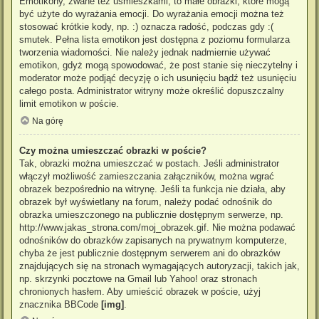
Emotikony, zwane też uśmieszkami, to małe obrazki, które mogą
być użyte do wyrażania emocji. Do wyrażania emocji można też
stosować krótkie kody, np. :) oznacza radość, podczas gdy :(
smutek. Pełna lista emotikon jest dostępna z poziomu formularza
tworzenia wiadomości. Nie należy jednak nadmiernie używać
emotikon, gdyż mogą spowodować, że post stanie się nieczytelny i
moderator może podjąć decyzję o ich usunięciu bądź też usunięciu
całego posta. Administrator witryny może określić dopuszczalny
limit emotikon w poście.
Na górę
Czy można umieszczać obrazki w poście?
Tak, obrazki można umieszczać w postach. Jeśli administrator
włączył możliwość zamieszczania załączników, można wgrać
obrazek bezpośrednio na witrynę. Jeśli ta funkcja nie działa, aby
obrazek był wyświetlany na forum, należy podać odnośnik do
obrazka umieszczonego na publicznie dostępnym serwerze, np.
http://www.jakas_strona.com/moj_obrazek.gif. Nie można podawać
odnośników do obrazków zapisanych na prywatnym komputerze,
chyba że jest publicznie dostępnym serwerem ani do obrazków
znajdujących się na stronach wymagających autoryzacji, takich jak,
np. skrzynki pocztowe na Gmail lub Yahoo! oraz stronach
chronionych hasłem. Aby umieścić obrazek w poście, użyj
znacznika BBCode
[img]
.