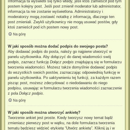
Informacja ta wyświetli się tylko wtedy, jeśli ktoś zamieścił pod tym
postem kolejny post. Jeśli post zmienił moderator lub administrator,
informacja ta nie zostanie wyświetlona. Administratorzy i
moderatorzy mogą zostawić notatkę z informacją, dlaczego ten
post zmieniali. Zwykli użytkownicy nie mogą usuwać postów, gdy
ktoś zamieścił pod ich postem nowy post.
Na górę
W jaki sposób można dodać podpis do swojego posta?
Aby dodawać podpis do posta, należy go najpierw utworzyć w
panelu użytkownika. Aby dołączyć do danej wiadomości swój
podpis, zaznacz funkcję
Dołącz podpis
znajdującą się w formularzu
tworzenia wiadomości. Możesz także domyślnie dodawać podpis
do wszystkich swoich postów, zaznaczając odpowiednią funkcję w
panelu użytkownika. Po uaktywnieniu tej funkcji, za każdym razem
pisząc post, możesz zdecydować o niedodawaniu do niego
podpisu, usuwając w formularzu tworzenia wiadomości zaznaczenie
z pola
Dołącz podpis
.
Na górę
W jaki sposób można utworzyć ankietę?
Tworzenie ankiet jest proste. Kiedy tworzysz nowy temat bądź
zmieniasz pierwszy post w wątku, na dole formularza tworzenia
tematu będziesz widzieć etykietę “Utwórz ankietę”. Kliknij ją i w