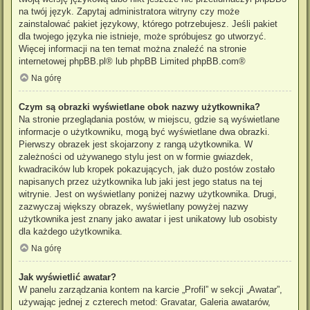
na twój język. Zapytaj administratora witryny czy może
zainstalować pakiet językowy, którego potrzebujesz. Jeśli pakiet
dla twojego języka nie istnieje, może spróbujesz go utworzyć.
Więcej informacji na ten temat można znaleźć na stronie
internetowej
phpBB.pl
® lub phpBB Limited
phpBB.com
®
Na górę
Czym są obrazki wyświetlane obok nazwy użytkownika?
Na stronie przeglądania postów, w miejscu, gdzie są wyświetlane
informacje o użytkowniku, mogą być wyświetlane dwa obrazki.
Pierwszy obrazek jest skojarzony z rangą użytkownika. W
zależności od używanego stylu jest on w formie gwiazdek,
kwadracików lub kropek pokazujących, jak dużo postów zostało
napisanych przez użytkownika lub jaki jest jego status na tej
witrynie. Jest on wyświetlany poniżej nazwy użytkownika. Drugi,
zazwyczaj większy obrazek, wyświetlany powyżej nazwy
użytkownika jest znany jako awatar i jest unikatowy lub osobisty
dla każdego użytkownika.
Na górę
Jak wyświetlić awatar?
W panelu zarządzania kontem na karcie „Profil” w sekcji „Awatar”,
używając jednej z czterech metod: Gravatar, Galeria awatarów,