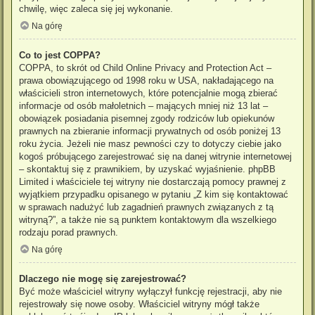
chwilę, więc zaleca się jej wykonanie.
Na górę
Co to jest COPPA?
COPPA, to skrót od Child Online Privacy and Protection Act –
prawa obowiązującego od 1998 roku w USA, nakładającego na
właścicieli stron internetowych, które potencjalnie mogą zbierać
informacje od osób małoletnich – mających mniej niż 13 lat –
obowiązek posiadania pisemnej zgody rodziców lub opiekunów
prawnych na zbieranie informacji prywatnych od osób poniżej 13
roku życia. Jeżeli nie masz pewności czy to dotyczy ciebie jako
kogoś próbującego zarejestrować się na danej witrynie internetowej
– skontaktuj się z prawnikiem, by uzyskać wyjaśnienie. phpBB
Limited i właściciele tej witryny nie dostarczają pomocy prawnej z
wyjątkiem przypadku opisanego w pytaniu „Z kim się kontaktować
w sprawach nadużyć lub zagadnień prawnych związanych z tą
witryną?”, a także nie są punktem kontaktowym dla wszelkiego
rodzaju porad prawnych.
Na górę
Dlaczego nie mogę się zarejestrować?
Być może właściciel witryny wyłączył funkcję rejestracji, aby nie
rejestrowały się nowe osoby. Właściciel witryny mógł także