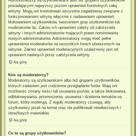
Administratorzy są użytkownikami albo też grupami użytkowników
posiadającymi najwyższy poziom uprawnień kontrolnych całej
witryny. Mogą oni kontrolować wszystkie zagadnienia związane z
funkcjonowaniem witryny włącznie z nadawaniem uprawnień,
blokowaniem użytkowników, tworzeniem grup użytkowników lub
moderatorów itp. Zakres ich uprawnień zależy od założyciela
witryny i innych administratorów mających prawo nominowania
nowych administratorów. Administratorzy mogą mieć pełne
uprawnienia moderatorów na wszystkich forach utworzonych na
witrynie. Zakres uprawnień moderacyjnych uzależniony jest od
uprawnień nadanych przez założyciela witryny.
Na górę
Kim są moderatorzy?
Moderatorzy są użytkownikami albo też grupami użytkowników,
których zadaniem jest codzienne przeglądanie forów. Mają oni
możliwość zmiany treści lub usuwania postów, a także blokowania,
odblokowywania, przenoszenia, usuwania i dzielenia tematów na
forum, które moderują. Z reguły moderatorzy czuwają, aby
użytkownicy pisali na temat oraz nie publikowali niewłaściwych i
obraźliwych materiałów.
Na górę
Co to są grupy użytkowników?