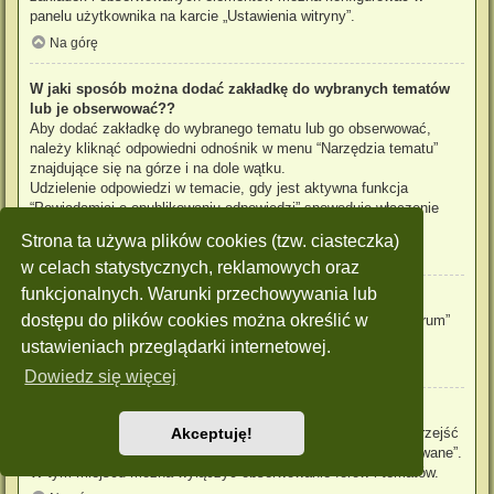
panelu użytkownika na karcie „Ustawienia witryny”.
Na górę
W jaki sposób można dodać zakładkę do wybranych tematów
lub je obserwować??
Aby dodać zakładkę do wybranego tematu lub go obserwować,
należy kliknąć odpowiedni odnośnik w menu “Narzędzia tematu”
znajdujące się na górze i na dole wątku.
Udzielenie odpowiedzi w temacie, gdy jest aktywna funkcja
“Powiadamiaj o opublikowaniu odpowiedzi” spowoduje włączenie
obserwowania tematu.
Strona ta używa plików cookies (tzw. ciasteczka)
Na górę
w celach statystycznych, reklamowych oraz
funkcjonalnych. Warunki przechowywania lub
Jak obserwować wybrane forum?
dostępu do plików cookies można określić w
Aby obserwować wybrane forum, należy kliknąć „Obserwuj forum”
znajdujący się na dole strony.
ustawieniach przeglądarki internetowej.
Na górę
Dowiedz się więcej
W jaki sposób usunąć obserwowanie forum, tematu?
Aby wyłączyć funkcję obserwowania forum, tematu, należy przejść
Akceptuję!
do panelu zarządzania kontem i następnie do karty “Obserwowane”.
W tym miejscu można wyłączyć obserwowanie forów i tematów.