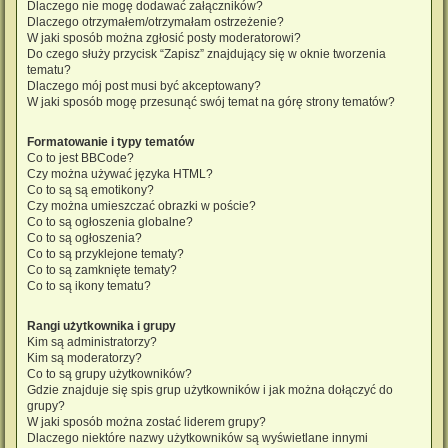
Dlaczego nie mogę dodawać załączników?
Dlaczego otrzymałem/otrzymałam ostrzeżenie?
W jaki sposób można zgłosić posty moderatorowi?
Do czego służy przycisk “Zapisz” znajdujący się w oknie tworzenia
tematu?
Dlaczego mój post musi być akceptowany?
W jaki sposób mogę przesunąć swój temat na górę strony tematów?
Formatowanie i typy tematów
Co to jest BBCode?
Czy można używać języka HTML?
Co to są są emotikony?
Czy można umieszczać obrazki w poście?
Co to są ogłoszenia globalne?
Co to są ogłoszenia?
Co to są przyklejone tematy?
Co to są zamknięte tematy?
Co to są ikony tematu?
Rangi użytkownika i grupy
Kim są administratorzy?
Kim są moderatorzy?
Co to są grupy użytkowników?
Gdzie znajduje się spis grup użytkowników i jak można dołączyć do
grupy?
W jaki sposób można zostać liderem grupy?
Dlaczego niektóre nazwy użytkowników są wyświetlane innymi