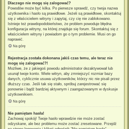
Dlaczego nie mogę się zalogować?
Powodów może być kilka. Po pierwsze sprawdź, czy twoja nazwa
użytkownika i hasło są prawidłowe. Jeżeli są prawidłowe, skontaktuj
się z właścicielem witryny i zapytaj, czy cię nie zablokowano.
Istnieje też prawdopodobieństwo, że problem powoduje błędna
konfiguracja witryny, na której znajduje się forum. Skontaktuj się z
właścicielem witryny i powiadom go o tym problemie. Musi on go
naprawić.
Na górę
Rejestracja została dokonana jakiś czas temu, ale teraz nie
mogę się zalogować?!
Możliwe, że z jakiegoś powodu administrator dezaktywował lub
usunął twoje konto. Wiele witryn, aby zmniejszyć rozmiar bazy
danych, cyklicznie usuwa użytkowników, którzy nic nie pisali przez
dłuższy czas. Jeśli tak się stało, spróbuj zarejestrować się
ponownie i bądź bardziej aktywnym i zaangażowanym w dyskusje
użytkownikiem.
Na górę
Nie pamiętam hasła!
Zachowaj spokój! Twoje hasło wprawdzie nie może zostać
odzyskane, ale bez problemu może zostać zresetowane. Przejdź
na stronę logowania i kliknij odnośnik “Nie pamiętam hasła”.