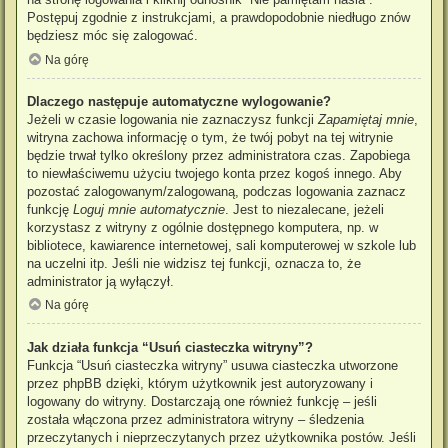
Postępuj zgodnie z instrukcjami, a prawdopodobnie niedługo znów
będziesz móc się zalogować.
Na górę
Dlaczego następuje automatyczne wylogowanie?
Jeżeli w czasie logowania nie zaznaczysz funkcji
Zapamiętaj mnie
,
witryna zachowa informację o tym, że twój pobyt na tej witrynie
będzie trwał tylko określony przez administratora czas. Zapobiega
to niewłaściwemu użyciu twojego konta przez kogoś innego. Aby
pozostać zalogowanym/zalogowaną, podczas logowania zaznacz
funkcję
Loguj mnie automatycznie
. Jest to niezalecane, jeżeli
korzystasz z witryny z ogólnie dostępnego komputera, np. w
bibliotece, kawiarence internetowej, sali komputerowej w szkole lub
na uczelni itp. Jeśli nie widzisz tej funkcji, oznacza to, że
administrator ją wyłączył.
Na górę
Jak działa funkcja “Usuń ciasteczka witryny”?
Funkcja “Usuń ciasteczka witryny” usuwa ciasteczka utworzone
przez phpBB dzięki, którym użytkownik jest autoryzowany i
logowany do witryny. Dostarczają one również funkcję – jeśli
została włączona przez administratora witryny – śledzenia
przeczytanych i nieprzeczytanych przez użytkownika postów. Jeśli