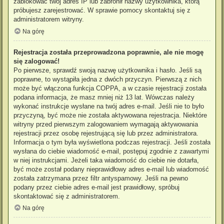
zablokować twój adres IP lub zabronił nazwy użytkownika, którą
próbujesz zarejestrować. W sprawie pomocy skontaktuj się z
administratorem witryny.
Na górę
Rejestracja została przeprowadzona poprawnie, ale nie mogę
się zalogować!
Po pierwsze, sprawdź swoją nazwę użytkownika i hasło. Jeśli są
poprawne, to wystąpiła jedna z dwóch przyczyn. Pierwszą z nich
może być włączona funkcja COPPA, a w czasie rejestracji została
podana informacja, że masz mniej niż 13 lat. Wówczas należy
wykonać instrukcje wysłane na twój adres e-mail. Jeśli nie to było
przyczyną, być może nie została aktywowana rejestracja. Niektóre
witryny przed pierwszym zalogowaniem wymagają aktywowania
rejestracji przez osobę rejestrującą się lub przez administratora.
Informacja o tym była wyświetlona podczas rejestracji. Jeśli została
wysłana do ciebie wiadomość e-mail, postępuj zgodnie z zawartymi
w niej instrukcjami. Jeżeli taka wiadomość do ciebie nie dotarła,
być może został podany nieprawidłowy adres e-mail lub wiadomość
została zatrzymana przez filtr antyspamowy. Jeśli na pewno
podany przez ciebie adres e-mail jest prawidłowy, spróbuj
skontaktować się z administratorem.
Na górę