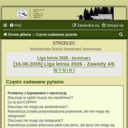
FAQ
Zarejestruj się
Zaloguj się
S
Strona główna
Często zadawane pytania
z
STRZELEC
u
Wielkopolska Sekcja Strzelectwa Terenowego
k
Liga letnia 2026 - terminarz
[16.08.2026] Liga letnia 2026 - Zawody 4/6
a
W Y N I K I
j
Często zadawane pytania
Problemy z logowaniem i rejestracją
Dlaczego w ogóle muszę się rejestrować?
Co to jest COPPA?
Dlaczego nie mogę się zarejestrować?
Rejestracja została przeprowadzona poprawnie, ale nie mogę się
zalogować!
Dlaczego nie mogę się zalogować?
Rejestracja została dokonana jakiś czas temu, ale teraz nie mogę się