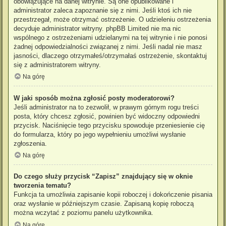
obowiązujące na danej witrynie. Są one opublikowane i
administrator zaleca zapoznanie się z nimi. Jeśli ktoś ich nie
przestrzegał, może otrzymać ostrzeżenie. O udzieleniu ostrzeżenia
decyduje administrator witryny. phpBB Limited nie ma nic
wspólnego z ostrzeżeniami udzielanymi na tej witrynie i nie ponosi
żadnej odpowiedzialności związanej z nimi. Jeśli nadal nie masz
jasności, dlaczego otrzymałeś/otrzymałaś ostrzeżenie, skontaktuj
się z administratorem witryny.
Na górę
W jaki sposób można zgłosić posty moderatorowi?
Jeśli administrator na to zezwolił, w prawym górnym rogu treści
posta, który chcesz zgłosić, powinien być widoczny odpowiedni
przycisk. Naciśnięcie tego przycisku spowoduje przeniesienie cię
do formularza, który po jego wypełnieniu umożliwi wysłanie
zgłoszenia.
Na górę
Do czego służy przycisk “Zapisz” znajdujący się w oknie
tworzenia tematu?
Funkcja ta umożliwia zapisanie kopii roboczej i dokończenie pisania
oraz wysłanie w późniejszym czasie. Zapisaną kopię roboczą
można wczytać z poziomu panelu użytkownika.
Na górę