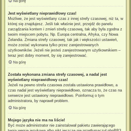
Na górę
Jest wyświetlany nieprawidłowy czas!
Możliwe, że jest wyświetlany czas z innej strefy czasowej, niż ta, w
której się znajdujesz. Jeśli tak właśnie jest, przejdź do panelu
zarządzania kontem i zmień strefę czasową, tak aby była zgodna z
twoim miejscem pobytu. Np. Europa centralna, Afryka, czy Nowa
Zelandia. Zmiana strefy czasowej, tak jak i większości ustawień,
może zostać wykonana tylko przez zarejestrowanych
użytkowników. Jeżeli nie jesteś zarejestrowanym użytkownikiem –
teraz jest dobry moment, by się zarejestrować.
Na górę
Została wykonana zmiana strefy czasowej, a nadal jest
wyświetlany nieprawidłowy czas!
Jeżeli na pewno strefa czasowa została ustawiona prawidłowo, a
czas nadal jest wyświetlany nieprawidłowo, oznacza to, że czas na
serwerze jest ustawiony nieprawidłowo. Poinformuj o tym
administratora, by naprawił problem.
Na górę
Mojego języka nie ma na liście!
Być może administrator nie zainstalował pakietu zawierającego
twoją wersję językową albo nikt jeszcze nie przetłumaczył phpBB3