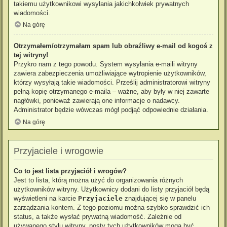
takiemu użytkownikowi wysyłania jakichkolwiek prywatnych
wiadomości.
Na górę
Otrzymałem/otrzymałam spam lub obraźliwy e-mail od kogoś z
tej witryny!
Przykro nam z tego powodu. System wysyłania e-maili witryny
zawiera zabezpieczenia umożliwiające wytropienie użytkowników,
którzy wysyłają takie wiadomości. Prześlij administratorowi witryny
pełną kopię otrzymanego e-maila – ważne, aby były w niej zawarte
nagłówki, ponieważ zawierają one informacje o nadawcy.
Administrator będzie wówczas mógł podjąć odpowiednie działania.
Na górę
Przyjaciele i wrogowie
Co to jest lista przyjaciół i wrogów?
Jest to lista, którą można użyć do organizowania różnych
użytkowników witryny. Użytkownicy dodani do listy przyjaciół będą
wyświetleni na karcie
Przyjaciele
znajdującej się w panelu
zarządzania kontem. Z tego poziomu można szybko sprawdzić ich
status, a także wysłać prywatną wiadomość. Zależnie od
używanego stylu witryny, posty tych użytkowników mogą być