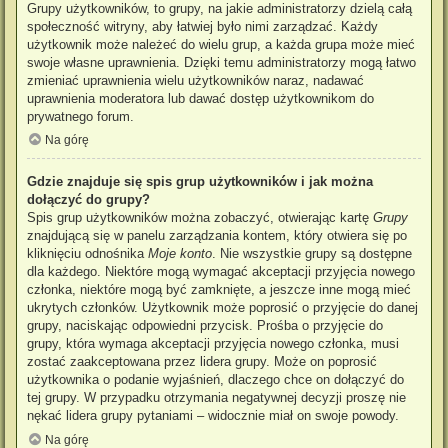
Grupy użytkowników, to grupy, na jakie administratorzy dzielą całą
społeczność witryny, aby łatwiej było nimi zarządzać. Każdy
użytkownik może należeć do wielu grup, a każda grupa może mieć
swoje własne uprawnienia. Dzięki temu administratorzy mogą łatwo
zmieniać uprawnienia wielu użytkowników naraz, nadawać
uprawnienia moderatora lub dawać dostęp użytkownikom do
prywatnego forum.
Na górę
Gdzie znajduje się spis grup użytkowników i jak można
dołączyć do grupy?
Spis grup użytkowników można zobaczyć, otwierając kartę
Grupy
znajdującą się w panelu zarządzania kontem, który otwiera się po
kliknięciu odnośnika
Moje konto
. Nie wszystkie grupy są dostępne
dla każdego. Niektóre mogą wymagać akceptacji przyjęcia nowego
członka, niektóre mogą być zamknięte, a jeszcze inne mogą mieć
ukrytych członków. Użytkownik może poprosić o przyjęcie do danej
grupy, naciskając odpowiedni przycisk. Prośba o przyjęcie do
grupy, która wymaga akceptacji przyjęcia nowego członka, musi
zostać zaakceptowana przez lidera grupy. Może on poprosić
użytkownika o podanie wyjaśnień, dlaczego chce on dołączyć do
tej grupy. W przypadku otrzymania negatywnej decyzji proszę nie
nękać lidera grupy pytaniami – widocznie miał on swoje powody.
Na górę