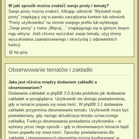
W jaki sposób można znaleźć swoje posty i tematy?
Swoje posty można znaleźć, klikając odnośnik “Wyświetl moje
posty” znajdujący się w panelu zarządzania kontem lub odnośnik
“Posty użytkownika” na stronie swojego profilu lub wybierając
„Twoje posty” z menu „Więcej…” znajdującego się w górnym lewym
rogu witryny. Jeśli chcesz wyszukać swoje tematy, użyj strony
wyszukiwania zaawansowanego i skorzystaj z odpowiednich
funkcji.
Na górę
Obserwowanie tematów i zakładki
Jaka jest różnica między dodaniem zakładki a
obserwowaniem?
Dodawanie zakładek w phpBB 3.0 działa podobnie jak dodawanie
zakładek w przeglądarce. Użytkownik nie dostaje powiadomienia,
gdy w temacie pojawia się nowa treść. W phpBB 3.1 dodawanie
zakładek przypomina obserwowanie tematu. Użytkownik może być
powiadamiany, gdy nastąpi aktualizacja tematu oznaczonego
zakładką. Funkcja obserwowania powiadamia użytkownika – w
wybrany przez niego sposób – gdy w obserwowanym temacie bądź
forum pojawiła się nowa treść. Sposoby powiadamiania dla
zakładek i obserwowanych elementów można konfigurować w