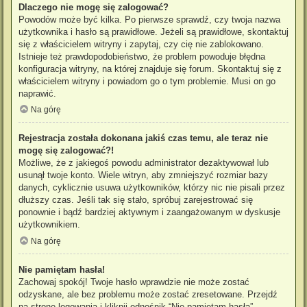
Dlaczego nie mogę się zalogować?
Powodów może być kilka. Po pierwsze sprawdź, czy twoja nazwa
użytkownika i hasło są prawidłowe. Jeżeli są prawidłowe, skontaktuj
się z właścicielem witryny i zapytaj, czy cię nie zablokowano.
Istnieje też prawdopodobieństwo, że problem powoduje błędna
konfiguracja witryny, na której znajduje się forum. Skontaktuj się z
właścicielem witryny i powiadom go o tym problemie. Musi on go
naprawić.
Na górę
Rejestracja została dokonana jakiś czas temu, ale teraz nie
mogę się zalogować?!
Możliwe, że z jakiegoś powodu administrator dezaktywował lub
usunął twoje konto. Wiele witryn, aby zmniejszyć rozmiar bazy
danych, cyklicznie usuwa użytkowników, którzy nic nie pisali przez
dłuższy czas. Jeśli tak się stało, spróbuj zarejestrować się
ponownie i bądź bardziej aktywnym i zaangażowanym w dyskusje
użytkownikiem.
Na górę
Nie pamiętam hasła!
Zachowaj spokój! Twoje hasło wprawdzie nie może zostać
odzyskane, ale bez problemu może zostać zresetowane. Przejdź
na stronę logowania i kliknij odnośnik “Nie pamiętam hasła”.