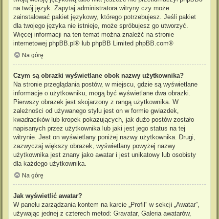
na twój język. Zapytaj administratora witryny czy może
zainstalować pakiet językowy, którego potrzebujesz. Jeśli pakiet
dla twojego języka nie istnieje, może spróbujesz go utworzyć.
Więcej informacji na ten temat można znaleźć na stronie
internetowej
phpBB.pl
® lub phpBB Limited
phpBB.com
®
Na górę
Czym są obrazki wyświetlane obok nazwy użytkownika?
Na stronie przeglądania postów, w miejscu, gdzie są wyświetlane
informacje o użytkowniku, mogą być wyświetlane dwa obrazki.
Pierwszy obrazek jest skojarzony z rangą użytkownika. W
zależności od używanego stylu jest on w formie gwiazdek,
kwadracików lub kropek pokazujących, jak dużo postów zostało
napisanych przez użytkownika lub jaki jest jego status na tej
witrynie. Jest on wyświetlany poniżej nazwy użytkownika. Drugi,
zazwyczaj większy obrazek, wyświetlany powyżej nazwy
użytkownika jest znany jako awatar i jest unikatowy lub osobisty
dla każdego użytkownika.
Na górę
Jak wyświetlić awatar?
W panelu zarządzania kontem na karcie „Profil” w sekcji „Awatar”,
używając jednej z czterech metod: Gravatar, Galeria awatarów,