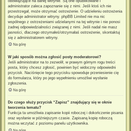
obowiązujące na danej witrynie. Są one opublikowane i
administrator zaleca zapoznanie się z nimi. Jeśli ktoś ich nie
przestrzegał, może otrzymać ostrzeżenie. O udzieleniu ostrzeżenia
decyduje administrator witryny. phpBB Limited nie ma nic
wspólnego z ostrzeżeniami udzielanymi na tej witrynie i nie ponosi
żadnej odpowiedzialności związanej z nimi. Jeśli nadal nie masz
jasności, dlaczego otrzymałeś/otrzymałaś ostrzeżenie, skontaktuj
się z administratorem witryny.
Na górę
W jaki sposób można zgłosić posty moderatorowi?
Jeśli administrator na to zezwolił, w prawym górnym rogu treści
posta, który chcesz zgłosić, powinien być widoczny odpowiedni
przycisk. Naciśnięcie tego przycisku spowoduje przeniesienie cię
do formularza, który po jego wypełnieniu umożliwi wysłanie
zgłoszenia.
Na górę
Do czego służy przycisk “Zapisz” znajdujący się w oknie
tworzenia tematu?
Funkcja ta umożliwia zapisanie kopii roboczej i dokończenie pisania
oraz wysłanie w późniejszym czasie. Zapisaną kopię roboczą
można wczytać z poziomu panelu użytkownika.
Na górę