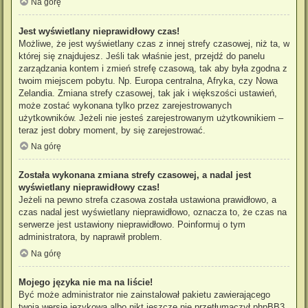
Na górę
Jest wyświetlany nieprawidłowy czas!
Możliwe, że jest wyświetlany czas z innej strefy czasowej, niż ta, w
której się znajdujesz. Jeśli tak właśnie jest, przejdź do panelu
zarządzania kontem i zmień strefę czasową, tak aby była zgodna z
twoim miejscem pobytu. Np. Europa centralna, Afryka, czy Nowa
Zelandia. Zmiana strefy czasowej, tak jak i większości ustawień,
może zostać wykonana tylko przez zarejestrowanych
użytkowników. Jeżeli nie jesteś zarejestrowanym użytkownikiem –
teraz jest dobry moment, by się zarejestrować.
Na górę
Została wykonana zmiana strefy czasowej, a nadal jest
wyświetlany nieprawidłowy czas!
Jeżeli na pewno strefa czasowa została ustawiona prawidłowo, a
czas nadal jest wyświetlany nieprawidłowo, oznacza to, że czas na
serwerze jest ustawiony nieprawidłowo. Poinformuj o tym
administratora, by naprawił problem.
Na górę
Mojego języka nie ma na liście!
Być może administrator nie zainstalował pakietu zawierającego
twoją wersję językową albo nikt jeszcze nie przetłumaczył phpBB3