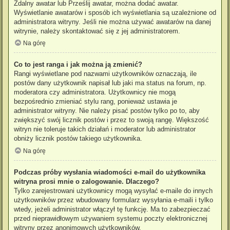
Zdalny awatar lub Prześlij awatar, można dodać awatar.
Wyświetlanie awatarów i sposób ich wyświetlania są uzależnione od
administratora witryny. Jeśli nie można używać awatarów na danej
witrynie, należy skontaktować się z jej administratorem.
Na górę
Co to jest ranga i jak można ją zmienić?
Rangi wyświetlane pod nazwami użytkowników oznaczają, ile
postów dany użytkownik napisał lub jaki ma status na forum, np.
moderatora czy administratora. Użytkownicy nie mogą
bezpośrednio zmieniać stylu rang, ponieważ ustawia je
administrator witryny. Nie należy pisać postów tylko po to, aby
zwiększyć swój licznik postów i przez to swoją rangę. Większość
witryn nie toleruje takich działań i moderator lub administrator
obniży licznik postów takiego użytkownika.
Na górę
Podczas próby wysłania wiadomości e-mail do użytkownika
witryna prosi mnie o zalogowanie. Dlaczego?
Tylko zarejestrowani użytkownicy mogą wysyłać e-maile do innych
użytkowników przez wbudowany formularz wysyłania e-maili i tylko
wtedy, jeżeli administrator włączył tę funkcję. Ma to zabezpieczać
przed nieprawidłowym używaniem systemu poczty elektronicznej
witryny przez anonimowych użytkowników.