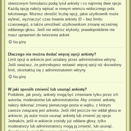
otworzonym formularzu podaj tytuł ankiety i co najmniej dwie opcje.
Każdą opcję należy wpisać w nowym wierszu widocznego pola
tekstowego. Możesz określić liczbę opcji, jakie użytkownik może
wybrać, wyznaczyć czas trwania ankiety (0 – bez limitu
czasowego), a także umożliwić użytkownikom zmianę wcześniej
oddanego głosu. Jeśli nie widzisz etykiety, prawdopodobnie nie
masz uprawnień do tworzenia ankiet.
Na górę
Dlaczego nie można dodać więcej opcji ankiety?
Limit opcji w ankiecie jest ustalany przez administratora witryny.
Jeśli uważasz, że potrzebujesz wstawić więcej opcji niż dozwolony
limit, skontaktuj się z administratorem witryny.
Na górę
W jaki sposób zmienić lub usunąć ankietę?
Podobnie, jak posty, ankiety mogą być zmieniane tylko przez ich
autorów, moderatorów lub administratorów. Aby zmienić ankietę,
należy dokonać zmiany pierwszego posta w wątku, z którym
zawsze związana jest ankieta. Jeśli nikt jeszcze nie oddał głosu w
ankiecie, jej autor może usunąć ankietę lub zmienić jej opcje.
Jednakże, jeśli w ankiecie zostały już oddane głosy, tylko
moderatorzy lub administratorzy mogą ją zmienić, lub usunąć.