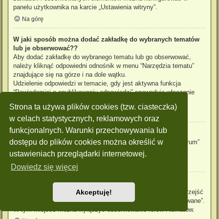
panelu użytkownika na karcie „Ustawienia witryny”.
Na górę
W jaki sposób można dodać zakładkę do wybranych tematów
lub je obserwować??
Aby dodać zakładkę do wybranego tematu lub go obserwować,
należy kliknąć odpowiedni odnośnik w menu “Narzędzia tematu”
znajdujące się na górze i na dole wątku.
Udzielenie odpowiedzi w temacie, gdy jest aktywna funkcja
“Powiadamiaj o opublikowaniu odpowiedzi” spowoduje włączenie
obserwowania tematu.
Strona ta używa plików cookies (tzw. ciasteczka)
Na górę
w celach statystycznych, reklamowych oraz
funkcjonalnych. Warunki przechowywania lub
Jak obserwować wybrane forum?
dostępu do plików cookies można określić w
Aby obserwować wybrane forum, należy kliknąć „Obserwuj forum”
znajdujący się na dole strony.
ustawieniach przeglądarki internetowej.
Na górę
Dowiedz się więcej
W jaki sposób usunąć obserwowanie forum, tematu?
Aby wyłączyć funkcję obserwowania forum, tematu, należy przejść
Akceptuję!
do panelu zarządzania kontem i następnie do karty “Obserwowane”.
W tym miejscu można wyłączyć obserwowanie forów i tematów.