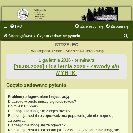
FAQ
Zarejestruj się
Zaloguj się
S
Strona główna
Często zadawane pytania
z
STRZELEC
u
Wielkopolska Sekcja Strzelectwa Terenowego
k
Liga letnia 2026 - terminarz
[16.08.2026] Liga letnia 2026 - Zawody 4/6
a
W Y N I K I
j
Często zadawane pytania
Problemy z logowaniem i rejestracją
Dlaczego w ogóle muszę się rejestrować?
Co to jest COPPA?
Dlaczego nie mogę się zarejestrować?
Rejestracja została przeprowadzona poprawnie, ale nie mogę się
zalogować!
Dlaczego nie mogę się zalogować?
Rejestracja została dokonana jakiś czas temu, ale teraz nie mogę się