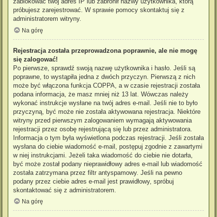
zablokować twój adres IP lub zabronił nazwy użytkownika, którą
próbujesz zarejestrować. W sprawie pomocy skontaktuj się z
administratorem witryny.
Na górę
Rejestracja została przeprowadzona poprawnie, ale nie mogę
się zalogować!
Po pierwsze, sprawdź swoją nazwę użytkownika i hasło. Jeśli są
poprawne, to wystąpiła jedna z dwóch przyczyn. Pierwszą z nich
może być włączona funkcja COPPA, a w czasie rejestracji została
podana informacja, że masz mniej niż 13 lat. Wówczas należy
wykonać instrukcje wysłane na twój adres e-mail. Jeśli nie to było
przyczyną, być może nie została aktywowana rejestracja. Niektóre
witryny przed pierwszym zalogowaniem wymagają aktywowania
rejestracji przez osobę rejestrującą się lub przez administratora.
Informacja o tym była wyświetlona podczas rejestracji. Jeśli została
wysłana do ciebie wiadomość e-mail, postępuj zgodnie z zawartymi
w niej instrukcjami. Jeżeli taka wiadomość do ciebie nie dotarła,
być może został podany nieprawidłowy adres e-mail lub wiadomość
została zatrzymana przez filtr antyspamowy. Jeśli na pewno
podany przez ciebie adres e-mail jest prawidłowy, spróbuj
skontaktować się z administratorem.
Na górę