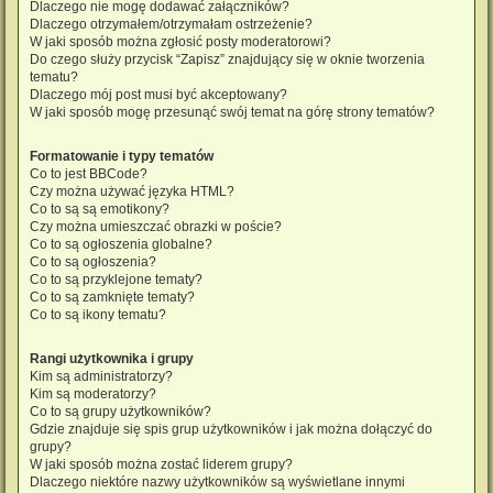
Dlaczego nie mogę dodawać załączników?
Dlaczego otrzymałem/otrzymałam ostrzeżenie?
W jaki sposób można zgłosić posty moderatorowi?
Do czego służy przycisk “Zapisz” znajdujący się w oknie tworzenia
tematu?
Dlaczego mój post musi być akceptowany?
W jaki sposób mogę przesunąć swój temat na górę strony tematów?
Formatowanie i typy tematów
Co to jest BBCode?
Czy można używać języka HTML?
Co to są są emotikony?
Czy można umieszczać obrazki w poście?
Co to są ogłoszenia globalne?
Co to są ogłoszenia?
Co to są przyklejone tematy?
Co to są zamknięte tematy?
Co to są ikony tematu?
Rangi użytkownika i grupy
Kim są administratorzy?
Kim są moderatorzy?
Co to są grupy użytkowników?
Gdzie znajduje się spis grup użytkowników i jak można dołączyć do
grupy?
W jaki sposób można zostać liderem grupy?
Dlaczego niektóre nazwy użytkowników są wyświetlane innymi