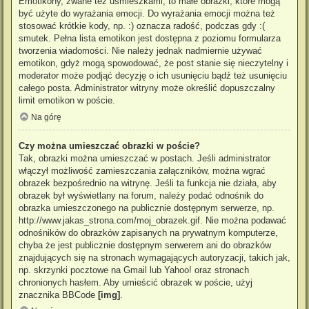
Emotikony, zwane też uśmieszkami, to małe obrazki, które mogą
być użyte do wyrażania emocji. Do wyrażania emocji można też
stosować krótkie kody, np. :) oznacza radość, podczas gdy :(
smutek. Pełna lista emotikon jest dostępna z poziomu formularza
tworzenia wiadomości. Nie należy jednak nadmiernie używać
emotikon, gdyż mogą spowodować, że post stanie się nieczytelny i
moderator może podjąć decyzję o ich usunięciu bądź też usunięciu
całego posta. Administrator witryny może określić dopuszczalny
limit emotikon w poście.
Na górę
Czy można umieszczać obrazki w poście?
Tak, obrazki można umieszczać w postach. Jeśli administrator
włączył możliwość zamieszczania załączników, można wgrać
obrazek bezpośrednio na witrynę. Jeśli ta funkcja nie działa, aby
obrazek był wyświetlany na forum, należy podać odnośnik do
obrazka umieszczonego na publicznie dostępnym serwerze, np.
http://www.jakas_strona.com/moj_obrazek.gif. Nie można podawać
odnośników do obrazków zapisanych na prywatnym komputerze,
chyba że jest publicznie dostępnym serwerem ani do obrazków
znajdujących się na stronach wymagających autoryzacji, takich jak,
np. skrzynki pocztowe na Gmail lub Yahoo! oraz stronach
chronionych hasłem. Aby umieścić obrazek w poście, użyj
znacznika BBCode
[img]
.