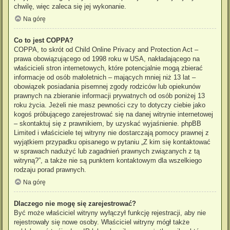
chwilę, więc zaleca się jej wykonanie.
Na górę
Co to jest COPPA?
COPPA, to skrót od Child Online Privacy and Protection Act –
prawa obowiązującego od 1998 roku w USA, nakładającego na
właścicieli stron internetowych, które potencjalnie mogą zbierać
informacje od osób małoletnich – mających mniej niż 13 lat –
obowiązek posiadania pisemnej zgody rodziców lub opiekunów
prawnych na zbieranie informacji prywatnych od osób poniżej 13
roku życia. Jeżeli nie masz pewności czy to dotyczy ciebie jako
kogoś próbującego zarejestrować się na danej witrynie internetowej
– skontaktuj się z prawnikiem, by uzyskać wyjaśnienie. phpBB
Limited i właściciele tej witryny nie dostarczają pomocy prawnej z
wyjątkiem przypadku opisanego w pytaniu „Z kim się kontaktować
w sprawach nadużyć lub zagadnień prawnych związanych z tą
witryną?”, a także nie są punktem kontaktowym dla wszelkiego
rodzaju porad prawnych.
Na górę
Dlaczego nie mogę się zarejestrować?
Być może właściciel witryny wyłączył funkcję rejestracji, aby nie
rejestrowały się nowe osoby. Właściciel witryny mógł także