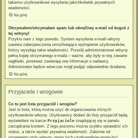
takiemu użytkownikowi wysyłania jakichkolwiek prywatnych
wiadomości.
Na górę
Otrzymałem/otrzymałam spam lub obraźliwy e-mail od kogoś z
tej witryny!
Przykro nam z tego powodu. System wysyłania e-maili witryny
zawiera zabezpieczenia umożliwiające wytropienie użytkowników,
którzy wysyłają takie wiadomości. Prześlij administratorowi witryny
pełną kopię otrzymanego e-maila – ważne, aby były w niej zawarte
nagłówki, ponieważ zawierają one informacje o nadawcy.
Administrator będzie wówczas mógł podjąć odpowiednie działania.
Na górę
Przyjaciele i wrogowie
Co to jest lista przyjaciół i wrogów?
Jest to lista, którą można użyć do organizowania różnych
użytkowników witryny. Użytkownicy dodani do listy przyjaciół będą
wyświetleni na karcie
Przyjaciele
znajdującej się w panelu
zarządzania kontem. Z tego poziomu można szybko sprawdzić ich
status, a także wysłać prywatną wiadomość. Zależnie od
używanego stylu witryny, posty tych użytkowników mogą być