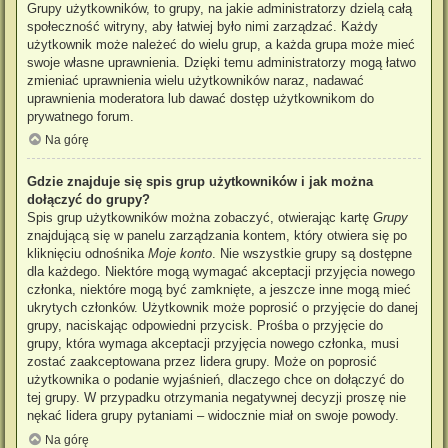
Grupy użytkowników, to grupy, na jakie administratorzy dzielą całą
społeczność witryny, aby łatwiej było nimi zarządzać. Każdy
użytkownik może należeć do wielu grup, a każda grupa może mieć
swoje własne uprawnienia. Dzięki temu administratorzy mogą łatwo
zmieniać uprawnienia wielu użytkowników naraz, nadawać
uprawnienia moderatora lub dawać dostęp użytkownikom do
prywatnego forum.
Na górę
Gdzie znajduje się spis grup użytkowników i jak można
dołączyć do grupy?
Spis grup użytkowników można zobaczyć, otwierając kartę
Grupy
znajdującą się w panelu zarządzania kontem, który otwiera się po
kliknięciu odnośnika
Moje konto
. Nie wszystkie grupy są dostępne
dla każdego. Niektóre mogą wymagać akceptacji przyjęcia nowego
członka, niektóre mogą być zamknięte, a jeszcze inne mogą mieć
ukrytych członków. Użytkownik może poprosić o przyjęcie do danej
grupy, naciskając odpowiedni przycisk. Prośba o przyjęcie do
grupy, która wymaga akceptacji przyjęcia nowego członka, musi
zostać zaakceptowana przez lidera grupy. Może on poprosić
użytkownika o podanie wyjaśnień, dlaczego chce on dołączyć do
tej grupy. W przypadku otrzymania negatywnej decyzji proszę nie
nękać lidera grupy pytaniami – widocznie miał on swoje powody.
Na górę