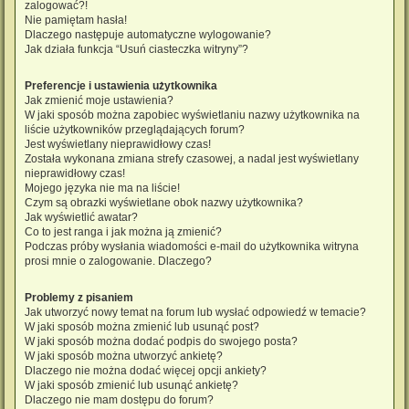
zalogować?!
Nie pamiętam hasła!
Dlaczego następuje automatyczne wylogowanie?
Jak działa funkcja “Usuń ciasteczka witryny”?
Preferencje i ustawienia użytkownika
Jak zmienić moje ustawienia?
W jaki sposób można zapobiec wyświetlaniu nazwy użytkownika na
liście użytkowników przeglądających forum?
Jest wyświetlany nieprawidłowy czas!
Została wykonana zmiana strefy czasowej, a nadal jest wyświetlany
nieprawidłowy czas!
Mojego języka nie ma na liście!
Czym są obrazki wyświetlane obok nazwy użytkownika?
Jak wyświetlić awatar?
Co to jest ranga i jak można ją zmienić?
Podczas próby wysłania wiadomości e-mail do użytkownika witryna
prosi mnie o zalogowanie. Dlaczego?
Problemy z pisaniem
Jak utworzyć nowy temat na forum lub wysłać odpowiedź w temacie?
W jaki sposób można zmienić lub usunąć post?
W jaki sposób można dodać podpis do swojego posta?
W jaki sposób można utworzyć ankietę?
Dlaczego nie można dodać więcej opcji ankiety?
W jaki sposób zmienić lub usunąć ankietę?
Dlaczego nie mam dostępu do forum?