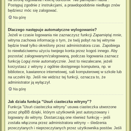
Postępuj zgodnie z instrukcjami, a prawdopodobnie niedługo znów
będziesz móc się zalogować.
Na górę
Dlaczego następuje automatyczne wylogowanie?
Jeżeli w czasie logowania nie zaznaczysz funkcji
Zapamiętaj mnie
,
witryna zachowa informację o tym, że twój pobyt na tej witrynie
będzie trwał tylko określony przez administratora czas. Zapobiega
to niewłaściwemu użyciu twojego konta przez kogoś innego. Aby
pozostać zalogowanym/zalogowaną, podczas logowania zaznacz
funkcję
Loguj mnie automatycznie
. Jest to niezalecane, jeżeli
korzystasz z witryny z ogólnie dostępnego komputera, np. w
bibliotece, kawiarence internetowej, sali komputerowej w szkole lub
na uczelni itp. Jeśli nie widzisz tej funkcji, oznacza to, że
administrator ją wyłączył.
Na górę
Jak działa funkcja “Usuń ciasteczka witryny”?
Funkcja “Usuń ciasteczka witryny” usuwa ciasteczka utworzone
przez phpBB dzięki, którym użytkownik jest autoryzowany i
logowany do witryny. Dostarczają one również funkcję – jeśli
została włączona przez administratora witryny – śledzenia
przeczytanych i nieprzeczytanych przez użytkownika postów. Jeśli