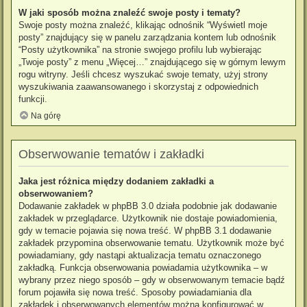
W jaki sposób można znaleźć swoje posty i tematy?
Swoje posty można znaleźć, klikając odnośnik “Wyświetl moje
posty” znajdujący się w panelu zarządzania kontem lub odnośnik
“Posty użytkownika” na stronie swojego profilu lub wybierając
„Twoje posty” z menu „Więcej…” znajdującego się w górnym lewym
rogu witryny. Jeśli chcesz wyszukać swoje tematy, użyj strony
wyszukiwania zaawansowanego i skorzystaj z odpowiednich
funkcji.
Na górę
Obserwowanie tematów i zakładki
Jaka jest różnica między dodaniem zakładki a
obserwowaniem?
Dodawanie zakładek w phpBB 3.0 działa podobnie jak dodawanie
zakładek w przeglądarce. Użytkownik nie dostaje powiadomienia,
gdy w temacie pojawia się nowa treść. W phpBB 3.1 dodawanie
zakładek przypomina obserwowanie tematu. Użytkownik może być
powiadamiany, gdy nastąpi aktualizacja tematu oznaczonego
zakładką. Funkcja obserwowania powiadamia użytkownika – w
wybrany przez niego sposób – gdy w obserwowanym temacie bądź
forum pojawiła się nowa treść. Sposoby powiadamiania dla
zakładek i obserwowanych elementów można konfigurować w