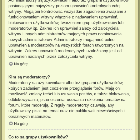
Administratorzy są użytkownikami albo też grupami użytkowników
posiadającymi najwyższy poziom uprawnień kontrolnych całej
witryny. Mogą oni kontrolować wszystkie zagadnienia związane z
funkcjonowaniem witryny włącznie z nadawaniem uprawnień,
blokowaniem użytkowników, tworzeniem grup użytkowników lub
moderatorów itp. Zakres ich uprawnień zależy od założyciela
witryny i innych administratorów mających prawo nominowania
nowych administratorów. Administratorzy mogą mieć pełne
uprawnienia moderatorów na wszystkich forach utworzonych na
witrynie. Zakres uprawnień moderacyjnych uzależniony jest od
uprawnień nadanych przez założyciela witryny.
Na górę
Kim są moderatorzy?
Moderatorzy są użytkownikami albo też grupami użytkowników,
których zadaniem jest codzienne przeglądanie forów. Mają oni
możliwość zmiany treści lub usuwania postów, a także blokowania,
odblokowywania, przenoszenia, usuwania i dzielenia tematów na
forum, które moderują. Z reguły moderatorzy czuwają, aby
użytkownicy pisali na temat oraz nie publikowali niewłaściwych i
obraźliwych materiałów.
Na górę
Co to są grupy użytkowników?