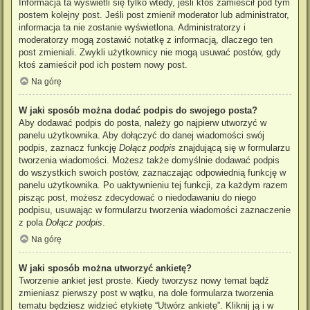
Informacja ta wyświetli się tylko wtedy, jeśli ktoś zamieścił pod tym
postem kolejny post. Jeśli post zmienił moderator lub administrator,
informacja ta nie zostanie wyświetlona. Administratorzy i
moderatorzy mogą zostawić notatkę z informacją, dlaczego ten
post zmieniali. Zwykli użytkownicy nie mogą usuwać postów, gdy
ktoś zamieścił pod ich postem nowy post.
Na górę
W jaki sposób można dodać podpis do swojego posta?
Aby dodawać podpis do posta, należy go najpierw utworzyć w
panelu użytkownika. Aby dołączyć do danej wiadomości swój
podpis, zaznacz funkcję
Dołącz podpis
znajdującą się w formularzu
tworzenia wiadomości. Możesz także domyślnie dodawać podpis
do wszystkich swoich postów, zaznaczając odpowiednią funkcję w
panelu użytkownika. Po uaktywnieniu tej funkcji, za każdym razem
pisząc post, możesz zdecydować o niedodawaniu do niego
podpisu, usuwając w formularzu tworzenia wiadomości zaznaczenie
z pola
Dołącz podpis
.
Na górę
W jaki sposób można utworzyć ankietę?
Tworzenie ankiet jest proste. Kiedy tworzysz nowy temat bądź
zmieniasz pierwszy post w wątku, na dole formularza tworzenia
tematu będziesz widzieć etykietę “Utwórz ankietę”. Kliknij ją i w