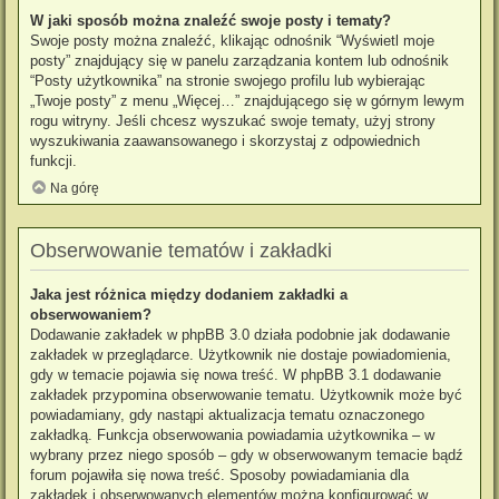
W jaki sposób można znaleźć swoje posty i tematy?
Swoje posty można znaleźć, klikając odnośnik “Wyświetl moje
posty” znajdujący się w panelu zarządzania kontem lub odnośnik
“Posty użytkownika” na stronie swojego profilu lub wybierając
„Twoje posty” z menu „Więcej…” znajdującego się w górnym lewym
rogu witryny. Jeśli chcesz wyszukać swoje tematy, użyj strony
wyszukiwania zaawansowanego i skorzystaj z odpowiednich
funkcji.
Na górę
Obserwowanie tematów i zakładki
Jaka jest różnica między dodaniem zakładki a
obserwowaniem?
Dodawanie zakładek w phpBB 3.0 działa podobnie jak dodawanie
zakładek w przeglądarce. Użytkownik nie dostaje powiadomienia,
gdy w temacie pojawia się nowa treść. W phpBB 3.1 dodawanie
zakładek przypomina obserwowanie tematu. Użytkownik może być
powiadamiany, gdy nastąpi aktualizacja tematu oznaczonego
zakładką. Funkcja obserwowania powiadamia użytkownika – w
wybrany przez niego sposób – gdy w obserwowanym temacie bądź
forum pojawiła się nowa treść. Sposoby powiadamiania dla
zakładek i obserwowanych elementów można konfigurować w