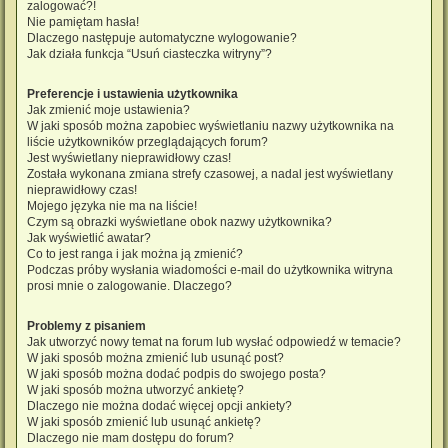
zalogować?!
Nie pamiętam hasła!
Dlaczego następuje automatyczne wylogowanie?
Jak działa funkcja “Usuń ciasteczka witryny”?
Preferencje i ustawienia użytkownika
Jak zmienić moje ustawienia?
W jaki sposób można zapobiec wyświetlaniu nazwy użytkownika na
liście użytkowników przeglądających forum?
Jest wyświetlany nieprawidłowy czas!
Została wykonana zmiana strefy czasowej, a nadal jest wyświetlany
nieprawidłowy czas!
Mojego języka nie ma na liście!
Czym są obrazki wyświetlane obok nazwy użytkownika?
Jak wyświetlić awatar?
Co to jest ranga i jak można ją zmienić?
Podczas próby wysłania wiadomości e-mail do użytkownika witryna
prosi mnie o zalogowanie. Dlaczego?
Problemy z pisaniem
Jak utworzyć nowy temat na forum lub wysłać odpowiedź w temacie?
W jaki sposób można zmienić lub usunąć post?
W jaki sposób można dodać podpis do swojego posta?
W jaki sposób można utworzyć ankietę?
Dlaczego nie można dodać więcej opcji ankiety?
W jaki sposób zmienić lub usunąć ankietę?
Dlaczego nie mam dostępu do forum?