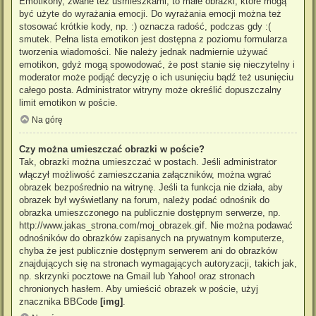
Emotikony, zwane też uśmieszkami, to małe obrazki, które mogą
być użyte do wyrażania emocji. Do wyrażania emocji można też
stosować krótkie kody, np. :) oznacza radość, podczas gdy :(
smutek. Pełna lista emotikon jest dostępna z poziomu formularza
tworzenia wiadomości. Nie należy jednak nadmiernie używać
emotikon, gdyż mogą spowodować, że post stanie się nieczytelny i
moderator może podjąć decyzję o ich usunięciu bądź też usunięciu
całego posta. Administrator witryny może określić dopuszczalny
limit emotikon w poście.
Na górę
Czy można umieszczać obrazki w poście?
Tak, obrazki można umieszczać w postach. Jeśli administrator
włączył możliwość zamieszczania załączników, można wgrać
obrazek bezpośrednio na witrynę. Jeśli ta funkcja nie działa, aby
obrazek był wyświetlany na forum, należy podać odnośnik do
obrazka umieszczonego na publicznie dostępnym serwerze, np.
http://www.jakas_strona.com/moj_obrazek.gif. Nie można podawać
odnośników do obrazków zapisanych na prywatnym komputerze,
chyba że jest publicznie dostępnym serwerem ani do obrazków
znajdujących się na stronach wymagających autoryzacji, takich jak,
np. skrzynki pocztowe na Gmail lub Yahoo! oraz stronach
chronionych hasłem. Aby umieścić obrazek w poście, użyj
znacznika BBCode
[img]
.