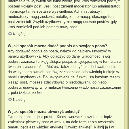
Informacja ta wyświetli się tylko wtedy, jeśli ktoś zamieścił pod tym
postem kolejny post. Jeśli post zmienił moderator lub administrator,
informacja ta nie zostanie wyświetlona. Administratorzy i
moderatorzy mogą zostawić notatkę z informacją, dlaczego ten
post zmieniali. Zwykli użytkownicy nie mogą usuwać postów, gdy
ktoś zamieścił pod ich postem nowy post.
Na górę
W jaki sposób można dodać podpis do swojego posta?
Aby dodawać podpis do posta, należy go najpierw utworzyć w
panelu użytkownika. Aby dołączyć do danej wiadomości swój
podpis, zaznacz funkcję
Dołącz podpis
znajdującą się w formularzu
tworzenia wiadomości. Możesz także domyślnie dodawać podpis
do wszystkich swoich postów, zaznaczając odpowiednią funkcję w
panelu użytkownika. Po uaktywnieniu tej funkcji, za każdym razem
pisząc post, możesz zdecydować o niedodawaniu do niego
podpisu, usuwając w formularzu tworzenia wiadomości zaznaczenie
z pola
Dołącz podpis
.
Na górę
W jaki sposób można utworzyć ankietę?
Tworzenie ankiet jest proste. Kiedy tworzysz nowy temat bądź
zmieniasz pierwszy post w wątku, na dole formularza tworzenia
tematu będziesz widzieć etykietę “Utwórz ankietę”. Kliknij ją i w