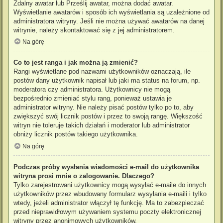
Zdalny awatar lub Prześlij awatar, można dodać awatar.
Wyświetlanie awatarów i sposób ich wyświetlania są uzależnione od
administratora witryny. Jeśli nie można używać awatarów na danej
witrynie, należy skontaktować się z jej administratorem.
Na górę
Co to jest ranga i jak można ją zmienić?
Rangi wyświetlane pod nazwami użytkowników oznaczają, ile
postów dany użytkownik napisał lub jaki ma status na forum, np.
moderatora czy administratora. Użytkownicy nie mogą
bezpośrednio zmieniać stylu rang, ponieważ ustawia je
administrator witryny. Nie należy pisać postów tylko po to, aby
zwiększyć swój licznik postów i przez to swoją rangę. Większość
witryn nie toleruje takich działań i moderator lub administrator
obniży licznik postów takiego użytkownika.
Na górę
Podczas próby wysłania wiadomości e-mail do użytkownika
witryna prosi mnie o zalogowanie. Dlaczego?
Tylko zarejestrowani użytkownicy mogą wysyłać e-maile do innych
użytkowników przez wbudowany formularz wysyłania e-maili i tylko
wtedy, jeżeli administrator włączył tę funkcję. Ma to zabezpieczać
przed nieprawidłowym używaniem systemu poczty elektronicznej
witryny przez anonimowych użytkowników.