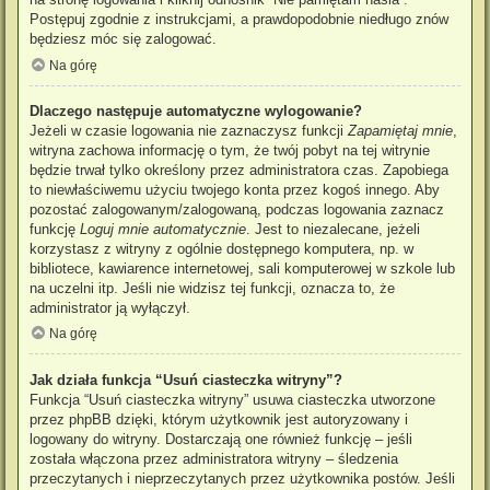
Postępuj zgodnie z instrukcjami, a prawdopodobnie niedługo znów
będziesz móc się zalogować.
Na górę
Dlaczego następuje automatyczne wylogowanie?
Jeżeli w czasie logowania nie zaznaczysz funkcji
Zapamiętaj mnie
,
witryna zachowa informację o tym, że twój pobyt na tej witrynie
będzie trwał tylko określony przez administratora czas. Zapobiega
to niewłaściwemu użyciu twojego konta przez kogoś innego. Aby
pozostać zalogowanym/zalogowaną, podczas logowania zaznacz
funkcję
Loguj mnie automatycznie
. Jest to niezalecane, jeżeli
korzystasz z witryny z ogólnie dostępnego komputera, np. w
bibliotece, kawiarence internetowej, sali komputerowej w szkole lub
na uczelni itp. Jeśli nie widzisz tej funkcji, oznacza to, że
administrator ją wyłączył.
Na górę
Jak działa funkcja “Usuń ciasteczka witryny”?
Funkcja “Usuń ciasteczka witryny” usuwa ciasteczka utworzone
przez phpBB dzięki, którym użytkownik jest autoryzowany i
logowany do witryny. Dostarczają one również funkcję – jeśli
została włączona przez administratora witryny – śledzenia
przeczytanych i nieprzeczytanych przez użytkownika postów. Jeśli