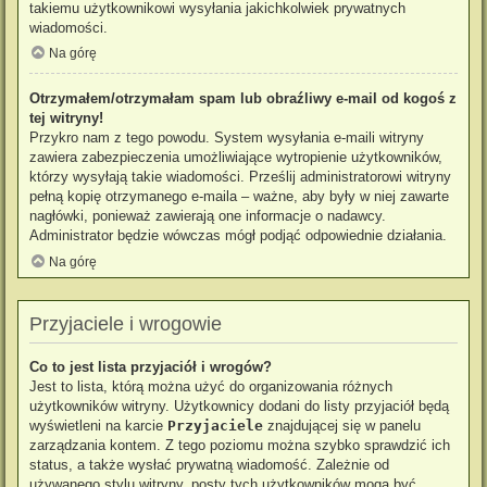
takiemu użytkownikowi wysyłania jakichkolwiek prywatnych
wiadomości.
Na górę
Otrzymałem/otrzymałam spam lub obraźliwy e-mail od kogoś z
tej witryny!
Przykro nam z tego powodu. System wysyłania e-maili witryny
zawiera zabezpieczenia umożliwiające wytropienie użytkowników,
którzy wysyłają takie wiadomości. Prześlij administratorowi witryny
pełną kopię otrzymanego e-maila – ważne, aby były w niej zawarte
nagłówki, ponieważ zawierają one informacje o nadawcy.
Administrator będzie wówczas mógł podjąć odpowiednie działania.
Na górę
Przyjaciele i wrogowie
Co to jest lista przyjaciół i wrogów?
Jest to lista, którą można użyć do organizowania różnych
użytkowników witryny. Użytkownicy dodani do listy przyjaciół będą
wyświetleni na karcie
Przyjaciele
znajdującej się w panelu
zarządzania kontem. Z tego poziomu można szybko sprawdzić ich
status, a także wysłać prywatną wiadomość. Zależnie od
używanego stylu witryny, posty tych użytkowników mogą być