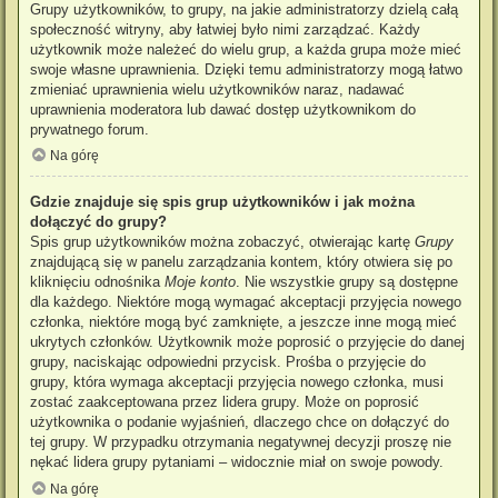
Grupy użytkowników, to grupy, na jakie administratorzy dzielą całą
społeczność witryny, aby łatwiej było nimi zarządzać. Każdy
użytkownik może należeć do wielu grup, a każda grupa może mieć
swoje własne uprawnienia. Dzięki temu administratorzy mogą łatwo
zmieniać uprawnienia wielu użytkowników naraz, nadawać
uprawnienia moderatora lub dawać dostęp użytkownikom do
prywatnego forum.
Na górę
Gdzie znajduje się spis grup użytkowników i jak można
dołączyć do grupy?
Spis grup użytkowników można zobaczyć, otwierając kartę
Grupy
znajdującą się w panelu zarządzania kontem, który otwiera się po
kliknięciu odnośnika
Moje konto
. Nie wszystkie grupy są dostępne
dla każdego. Niektóre mogą wymagać akceptacji przyjęcia nowego
członka, niektóre mogą być zamknięte, a jeszcze inne mogą mieć
ukrytych członków. Użytkownik może poprosić o przyjęcie do danej
grupy, naciskając odpowiedni przycisk. Prośba o przyjęcie do
grupy, która wymaga akceptacji przyjęcia nowego członka, musi
zostać zaakceptowana przez lidera grupy. Może on poprosić
użytkownika o podanie wyjaśnień, dlaczego chce on dołączyć do
tej grupy. W przypadku otrzymania negatywnej decyzji proszę nie
nękać lidera grupy pytaniami – widocznie miał on swoje powody.
Na górę