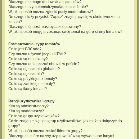
Dlaczego nie mogę dodawać załączników?
Dlaczego otrzymałem/otrzymałam ostrzeżenie?
W jaki sposób można zgłosić posty moderatorowi?
Do czego służy przycisk “Zapisz” znajdujący się w oknie tworzenia
tematu?
Dlaczego mój post musi być akceptowany?
W jaki sposób mogę przesunąć swój temat na górę strony tematów?
Formatowanie i typy tematów
Co to jest BBCode?
Czy można używać języka HTML?
Co to są są emotikony?
Czy można umieszczać obrazki w poście?
Co to są ogłoszenia globalne?
Co to są ogłoszenia?
Co to są przyklejone tematy?
Co to są zamknięte tematy?
Co to są ikony tematu?
Rangi użytkownika i grupy
Kim są administratorzy?
Kim są moderatorzy?
Co to są grupy użytkowników?
Gdzie znajduje się spis grup użytkowników i jak można dołączyć do
grupy?
W jaki sposób można zostać liderem grupy?
Dlaczego niektóre nazwy użytkowników są wyświetlane innymi