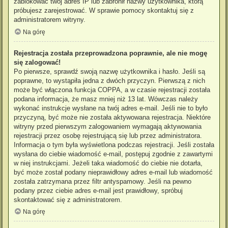
zablokować twój adres IP lub zabronił nazwy użytkownika, którą
próbujesz zarejestrować. W sprawie pomocy skontaktuj się z
administratorem witryny.
Na górę
Rejestracja została przeprowadzona poprawnie, ale nie mogę
się zalogować!
Po pierwsze, sprawdź swoją nazwę użytkownika i hasło. Jeśli są
poprawne, to wystąpiła jedna z dwóch przyczyn. Pierwszą z nich
może być włączona funkcja COPPA, a w czasie rejestracji została
podana informacja, że masz mniej niż 13 lat. Wówczas należy
wykonać instrukcje wysłane na twój adres e-mail. Jeśli nie to było
przyczyną, być może nie została aktywowana rejestracja. Niektóre
witryny przed pierwszym zalogowaniem wymagają aktywowania
rejestracji przez osobę rejestrującą się lub przez administratora.
Informacja o tym była wyświetlona podczas rejestracji. Jeśli została
wysłana do ciebie wiadomość e-mail, postępuj zgodnie z zawartymi
w niej instrukcjami. Jeżeli taka wiadomość do ciebie nie dotarła,
być może został podany nieprawidłowy adres e-mail lub wiadomość
została zatrzymana przez filtr antyspamowy. Jeśli na pewno
podany przez ciebie adres e-mail jest prawidłowy, spróbuj
skontaktować się z administratorem.
Na górę