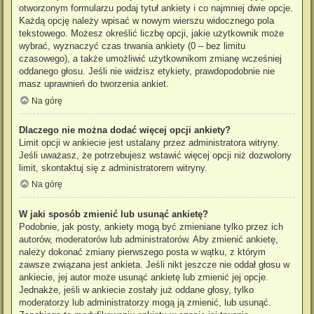
otworzonym formularzu podaj tytuł ankiety i co najmniej dwie opcje.
Każdą opcję należy wpisać w nowym wierszu widocznego pola
tekstowego. Możesz określić liczbę opcji, jakie użytkownik może
wybrać, wyznaczyć czas trwania ankiety (0 – bez limitu
czasowego), a także umożliwić użytkownikom zmianę wcześniej
oddanego głosu. Jeśli nie widzisz etykiety, prawdopodobnie nie
masz uprawnień do tworzenia ankiet.
Na górę
Dlaczego nie można dodać więcej opcji ankiety?
Limit opcji w ankiecie jest ustalany przez administratora witryny.
Jeśli uważasz, że potrzebujesz wstawić więcej opcji niż dozwolony
limit, skontaktuj się z administratorem witryny.
Na górę
W jaki sposób zmienić lub usunąć ankietę?
Podobnie, jak posty, ankiety mogą być zmieniane tylko przez ich
autorów, moderatorów lub administratorów. Aby zmienić ankietę,
należy dokonać zmiany pierwszego posta w wątku, z którym
zawsze związana jest ankieta. Jeśli nikt jeszcze nie oddał głosu w
ankiecie, jej autor może usunąć ankietę lub zmienić jej opcje.
Jednakże, jeśli w ankiecie zostały już oddane głosy, tylko
moderatorzy lub administratorzy mogą ją zmienić, lub usunąć.