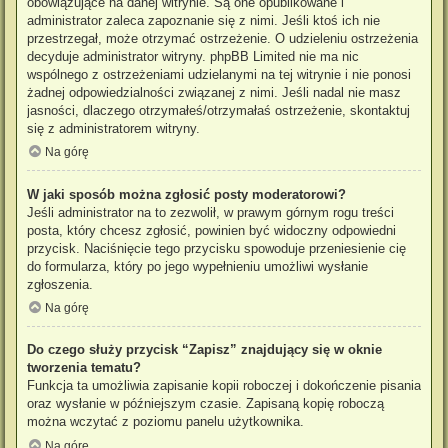
obowiązujące na danej witrynie. Są one opublikowane i
administrator zaleca zapoznanie się z nimi. Jeśli ktoś ich nie
przestrzegał, może otrzymać ostrzeżenie. O udzieleniu ostrzeżenia
decyduje administrator witryny. phpBB Limited nie ma nic
wspólnego z ostrzeżeniami udzielanymi na tej witrynie i nie ponosi
żadnej odpowiedzialności związanej z nimi. Jeśli nadal nie masz
jasności, dlaczego otrzymałeś/otrzymałaś ostrzeżenie, skontaktuj
się z administratorem witryny.
Na górę
W jaki sposób można zgłosić posty moderatorowi?
Jeśli administrator na to zezwolił, w prawym górnym rogu treści
posta, który chcesz zgłosić, powinien być widoczny odpowiedni
przycisk. Naciśnięcie tego przycisku spowoduje przeniesienie cię
do formularza, który po jego wypełnieniu umożliwi wysłanie
zgłoszenia.
Na górę
Do czego służy przycisk “Zapisz” znajdujący się w oknie
tworzenia tematu?
Funkcja ta umożliwia zapisanie kopii roboczej i dokończenie pisania
oraz wysłanie w późniejszym czasie. Zapisaną kopię roboczą
można wczytać z poziomu panelu użytkownika.
Na górę