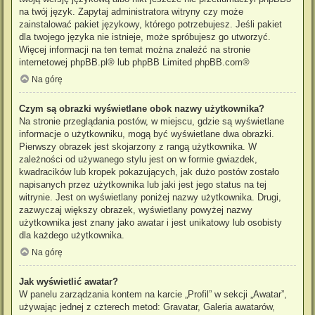
na twój język. Zapytaj administratora witryny czy może
zainstalować pakiet językowy, którego potrzebujesz. Jeśli pakiet
dla twojego języka nie istnieje, może spróbujesz go utworzyć.
Więcej informacji na ten temat można znaleźć na stronie
internetowej
phpBB.pl
® lub phpBB Limited
phpBB.com
®
Na górę
Czym są obrazki wyświetlane obok nazwy użytkownika?
Na stronie przeglądania postów, w miejscu, gdzie są wyświetlane
informacje o użytkowniku, mogą być wyświetlane dwa obrazki.
Pierwszy obrazek jest skojarzony z rangą użytkownika. W
zależności od używanego stylu jest on w formie gwiazdek,
kwadracików lub kropek pokazujących, jak dużo postów zostało
napisanych przez użytkownika lub jaki jest jego status na tej
witrynie. Jest on wyświetlany poniżej nazwy użytkownika. Drugi,
zazwyczaj większy obrazek, wyświetlany powyżej nazwy
użytkownika jest znany jako awatar i jest unikatowy lub osobisty
dla każdego użytkownika.
Na górę
Jak wyświetlić awatar?
W panelu zarządzania kontem na karcie „Profil” w sekcji „Awatar”,
używając jednej z czterech metod: Gravatar, Galeria awatarów,