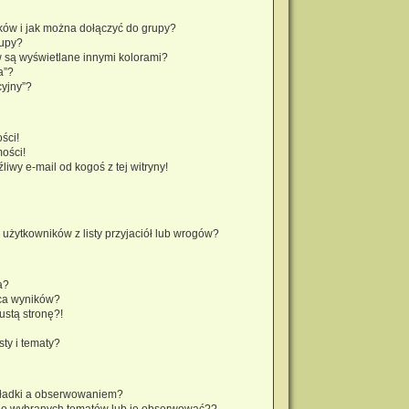
ików i jak można dołączyć do grupy?
rupy?
 są wyświetlane innymi kolorami?
a”?
cyjny”?
ści!
ości!
wy e-mail od kogoś z tej witryny!
żytkowników z listy przyjaciół lub wrogów?
a?
ca wyników?
stą stronę?!
ty i tematy?
kładki a obserwowaniem?
do wybranych tematów lub je obserwować??