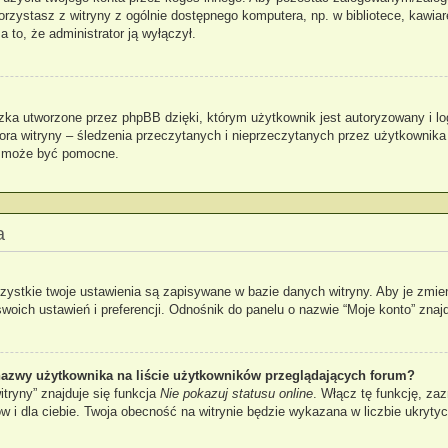
 korzystasz z witryny z ogólnie dostępnego komputera, np. w bibliotece, kawia
za to, że administrator ją wyłączył.
zka utworzone przez phpBB dzięki, którym użytkownik jest autoryzowany i lo
atora witryny – śledzenia przeczytanych i nieprzeczytanych przez użytkownika
k może być pomocne.
a
zystkie twoje ustawienia są zapisywane w bazie danych witryny. Aby je zmie
ch ustawień i preferencji. Odnośnik do panelu o nazwie “Moje konto” znajdu
azwy użytkownika na liście użytkowników przeglądających forum?
tryny” znajduje się funkcja
Nie pokazuj statusu online
. Włącz tę funkcję, za
ów i dla ciebie. Twoja obecność na witrynie będzie wykazana w liczbie ukryty