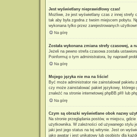
Jest wyświetlany nieprawidłowy czas!
Możliwe, że jest wyświetlany czas z innej strefy 
tak aby była zgodna z twoim miejscem pobytu. Np
wykonana tylko przez zarejestrowanych użytkowni
Na górę
Została wykonana zmiana strefy czasowej, a n
Jeżeli na pewno strefa czasowa została ustawiona
Poinformuj o tym administratora, by naprawił prob
Na górę
Mojego języka nie ma na liście!
Być może administrator nie zainstalował pakietu 
czy może zainstalować pakiet językowy, którego p
znaleźć na stronie internetowej
phpBB.pl
® lub ph
Na górę
Czym są obrazki wyświetlane obok nazwy uży
Na stronie przeglądania postów, w miejscu, gdzi
użytkownika. W zależności od używanego stylu je
jaki jest jego status na tej witrynie. Jest on w
jako awatar i jest unikatowy lub osobisty dla każ