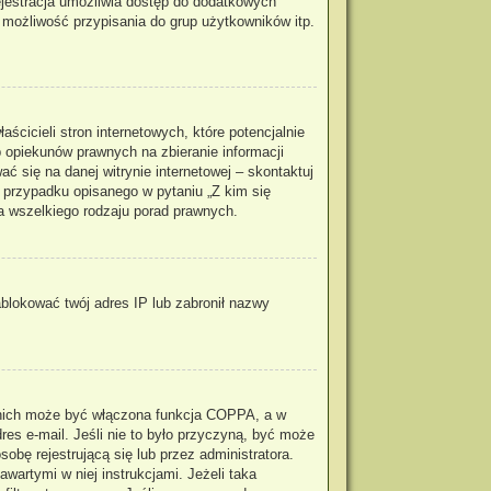
rejestracja umożliwia dostęp do dodatkowych
, możliwość przypisania do grup użytkowników itp.
cicieli stron internetowych, które potencjalnie
 opiekunów prawnych na zbieranie informacji
ć się na danej witrynie internetowej – skontaktuj
m przypadku opisanego w pytaniu „Z kim się
a wszelkiego rodzaju porad prawnych.
zablokować twój adres IP lub zabronił nazwy
z nich może być włączona funkcja COPPA, a w
res e-mail. Jeśli nie to było przyczyną, być może
obę rejestrującą się lub przez administratora.
wartymi w niej instrukcjami. Jeżeli taka