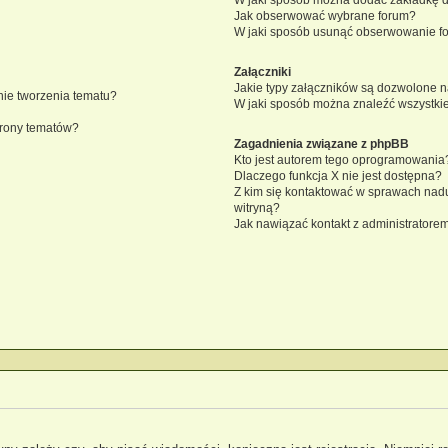
Jak obserwować wybrane forum?
W jaki sposób usunąć obserwowanie f
Załączniki
Jakie typy załączników są dozwolone na
knie tworzenia tematu?
W jaki sposób można znaleźć wszystkie
trony tematów?
Zagadnienia związane z phpBB
Kto jest autorem tego oprogramowania
Dlaczego funkcja X nie jest dostępna?
Z kim się kontaktować w sprawach nad
witryną?
Jak nawiązać kontakt z administratorem