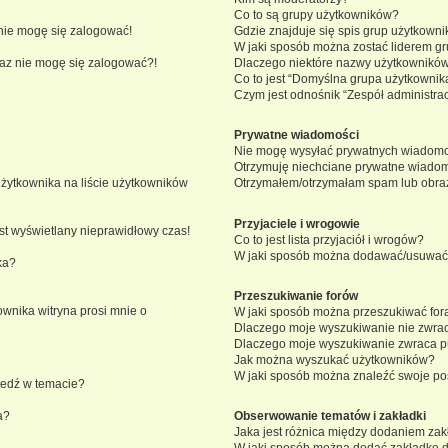
Co to są grupy użytkowników?
nie mogę się zalogować!
Gdzie znajduje się spis grup użytkown
W jaki sposób można zostać liderem g
eraz nie mogę się zalogować?!
Dlaczego niektóre nazwy użytkowników
Co to jest “Domyślna grupa użytkownik
Czym jest odnośnik “Zespół administra
Prywatne wiadomości
Nie mogę wysyłać prywatnych wiadomo
Otrzymuję niechciane prywatne wiadom
żytkownika na liście użytkowników
Otrzymałem/otrzymałam spam lub obraźli
Przyjaciele i wrogowie
st wyświetlany nieprawidłowy czas!
Co to jest lista przyjaciół i wrogów?
W jaki sposób można dodawać/usuwać u
ka?
Przeszukiwanie forów
wnika witryna prosi mnie o
W jaki sposób można przeszukiwać for
Dlaczego moje wyszukiwanie nie zwra
Dlaczego moje wyszukiwanie zwraca pu
Jak można wyszukać użytkowników?
W jaki sposób można znaleźć swoje pos
iedź w temacie?
a?
Obserwowanie tematów i zakładki
Jaka jest różnica między dodaniem za
W jaki sposób można dodać zakładkę 