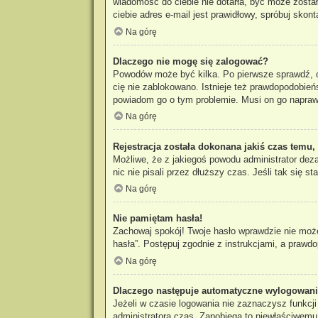
wiadomość do ciebie nie dotarła, być może zosta
ciebie adres e-mail jest prawidłowy, spróbuj skon
Na górę
Dlaczego nie mogę się zalogować?
Powodów może być kilka. Po pierwsze sprawdź, czy
cię nie zablokowano. Istnieje też prawdopodobieńs
powiadom go o tym problemie. Musi on go napraw
Na górę
Rejestracja została dokonana jakiś czas temu,
Możliwe, że z jakiegoś powodu administrator dez
nic nie pisali przez dłuższy czas. Jeśli tak się
Na górę
Nie pamiętam hasła!
Zachowaj spokój! Twoje hasło wprawdzie nie może
hasła”. Postępuj zgodnie z instrukcjami, a praw
Na górę
Dlaczego następuje automatyczne wylogowan
Jeżeli w czasie logowania nie zaznaczysz funkcj
administratora czas. Zapobiega to niewłaściwem