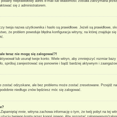
ł podany nieprawidłowy adres e-mail lub wiadomość została zatrzymana przez
taktować się z administratorem.
 twoja nazwa użytkownika i hasło są prawidłowe. Jeżeli są prawidłowe, skont
two, że problem powoduje błędna konfiguracja witryny, na której znajduje się 
ić.
 ale teraz nie mogę się zalogować?!
aktywował lub usunął twoje konto. Wiele witryn, aby zmniejszyć rozmiar bazy
 stało, spróbuj zarejestrować się ponownie i bądź bardziej aktywnym i zaang
 zostać odzyskane, ale bez problemu może zostać zresetowane. Przejdź na s
dopodobnie niedługo znów będziesz móc się zalogować.
ie?
i
Zapamiętaj mnie
, witryna zachowa informację o tym, że twój pobyt na tej wit
u użyciu twojego konta przez kogoś innego. Aby pozostać zalogowanym/zal