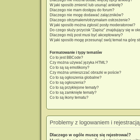
W jaki sposób zmienić lub usunąć ankietę?
Dlaczego nie mam dostępu do forum?
Dlaczego nie mogę dodawać załączników?
Dlaczego otrzymałem/otrzymałam ostrzeżenie?
W jaki sposób można zgłosić posty moderatorowi?
Do czego służy przycisk “Zapisz” znajdujący się w o
Dlaczego mój post musi być akceptowany?
W jaki sposób mogę przesunąć swój temat na górę s
Formatowanie i typy tematów
Co to jest BBCode?
Czy można używać języka HTML?
Co to są są emotikony?
Czy można umieszczać obrazki w poście?
Co to są ogłoszenia globalne?
Co to są ogłoszenia?
Co to są przyklejone tematy?
Co to są zamknięte tematy?
Co to są ikony tematu?
Problemy z logowaniem i rejestracją
Dlaczego w ogóle muszę się rejestrować?