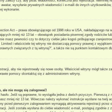
ryny zależy czy, aby pisać wiadomości, konieczna jest rejestracja. Niemniej 
ny awatar, wysyłanie prywatnych wiadomości i e-maili do innych użytkowników
jej wykonanie.
ection Act – prawa obowiązującego od 1998 roku w USA, nakładającego na właś
ających mniej niż 13 lat – obowiązek posiadania pisemnej zgody rodziców lub
 nie masz pewności czy to dotyczy ciebie jako kogoś próbującego zarejestrowa
Limited i właściciele tej witryny nie dostarczają pomocy prawnej z wyjątkie
rawnych związanych z tą witryną?”, a także nie są punktem kontaktowym dl
stracji, aby nie rejestrowały się nowe osoby. Właściciel witryny mógł także 
rawie pomocy skontaktuj się z administratorem witryny.
, ale nie mogę się zalogować!
 hasło. Jeśli są poprawne, to wystąpiła jedna z dwóch przyczyn. Pierwszą 
 masz mniej niż 13 lat. Wówczas należy wykonać instrukcje wysłane na twój ad
ryny przed pierwszym zalogowaniem wymagają aktywowania rejestracji przez os
acji. Jeśli została wysłana do ciebie wiadomość e-mail, postępuj zgodnie z za