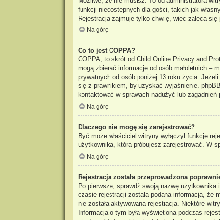
Możliwe, że nie musisz. To od administratora wit
funkcji niedostępnych dla gości, takich jak włas
Rejestracja zajmuje tylko chwilę, więc zaleca się 
Na górę
Co to jest COPPA?
COPPA, to skrót od Child Online Privacy and Prot
mogą zbierać informacje od osób małoletnich – m
prywatnych od osób poniżej 13 roku życia. Jeżeli
się z prawnikiem, by uzyskać wyjaśnienie. phpBB 
kontaktować w sprawach nadużyć lub zagadnień p
Na górę
Dlaczego nie mogę się zarejestrować?
Być może właściciel witryny wyłączył funkcję reje
użytkownika, którą próbujesz zarejestrować. W sp
Na górę
Rejestracja została przeprowadzona poprawnie
Po pierwsze, sprawdź swoją nazwę użytkownika i
czasie rejestracji została podana informacja, że
nie została aktywowana rejestracja. Niektóre wit
Informacja o tym była wyświetlona podczas rejestr