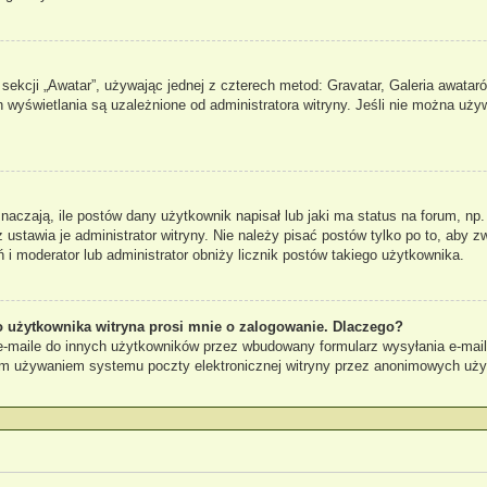
sekcji „Awatar”, używając jednej z czterech metod: Gravatar, Galeria awataró
 wyświetlania są uzależnione od administratora witryny. Jeśli nie można uży
czają, ile postów dany użytkownik napisał lub jaki ma status na forum, np.
stawia je administrator witryny. Nie należy pisać postów tylko po to, aby zw
ń i moderator lub administrator obniży licznik postów takiego użytkownika.
 użytkownika witryna prosi mnie o zalogowanie. Dlaczego?
maile do innych użytkowników przez wbudowany formularz wysyłania e-maili i 
ym używaniem systemu poczty elektronicznej witryny przez anonimowych uż