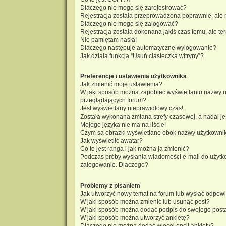
Dlaczego nie mogę się zarejestrować?
Rejestracja została przeprowadzona poprawnie, ale 
Dlaczego nie mogę się zalogować?
Rejestracja została dokonana jakiś czas temu, ale t
Nie pamiętam hasła!
Dlaczego następuje automatyczne wylogowanie?
Jak działa funkcja “Usuń ciasteczka witryny”?
Preferencje i ustawienia użytkownika
Jak zmienić moje ustawienia?
W jaki sposób można zapobiec wyświetlaniu nazwy u
przeglądających forum?
Jest wyświetlany nieprawidłowy czas!
Została wykonana zmiana strefy czasowej, a nadal je
Mojego języka nie ma na liście!
Czym są obrazki wyświetlane obok nazwy użytkowni
Jak wyświetlić awatar?
Co to jest ranga i jak można ją zmienić?
Podczas próby wysłania wiadomości e-mail do użytko
zalogowanie. Dlaczego?
Problemy z pisaniem
Jak utworzyć nowy temat na forum lub wysłać odpow
W jaki sposób można zmienić lub usunąć post?
W jaki sposób można dodać podpis do swojego post
W jaki sposób można utworzyć ankietę?
Dlaczego nie można dodać więcej opcji ankiety?