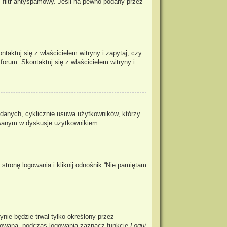
 filtr antyspamowy. Jeśli na pewno podany przez
aktuj się z właścicielem witryny i zapytaj, czy
forum. Skontaktuj się z właścicielem witryny i
 danych, cyklicznie usuwa użytkowników, którzy
ażowanym w dyskusje użytkownikiem.
tronę logowania i kliknij odnośnik “Nie pamiętam
rynie będzie trwał tylko określony przez
ogowaną, podczas logowania zaznacz funkcję
Loguj