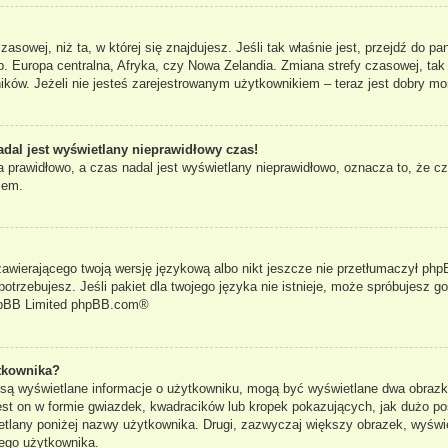
czasowej, niż ta, w której się znajdujesz. Jeśli tak właśnie jest, przejdź do 
. Europa centralna, Afryka, czy Nowa Zelandia. Zmiana strefy czasowej, tak
ków. Jeżeli nie jesteś zarejestrowanym użytkownikiem – teraz jest dobry mo
adal jest wyświetlany nieprawidłowy czas!
 prawidłowo, a czas nadal jest wyświetlany nieprawidłowo, oznacza to, że cz
lem.
zawierającego twoją wersję językową albo nikt jeszcze nie przetłumaczył phpB
otrzebujesz. Jeśli pakiet dla twojego języka nie istnieje, może spróbujesz g
pBB Limited
phpBB.com
®
tkownika?
e są wyświetlane informacje o użytkowniku, mogą być wyświetlane dwa obrazki
st on w formie gwiazdek, kwadracików lub kropek pokazujących, jak dużo po
yświetlany poniżej nazwy użytkownika. Drugi, zazwyczaj większy obrazek, wyś
dego użytkownika.